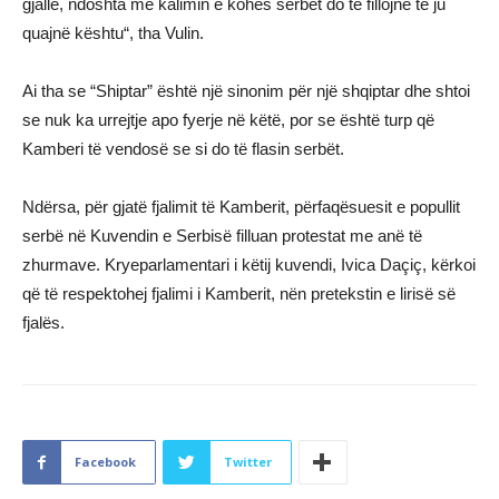
gjallë, ndoshta me kalimin e kohës serbët do të fillojnë të ju
quajnë kështu“, tha Vulin.
Ai tha se “Shiptar” është një sinonim për një shqiptar dhe shtoi
se nuk ka urrejtje apo fyerje në këtë, por se është turp që
Kamberi të vendosë se si do të flasin serbët.
Ndërsa, për gjatë fjalimit të Kamberit, përfaqësuesit e popullit
serbë në Kuvendin e Serbisë filluan protestat me anë të
zhurmave. Kryeparlamentari i këtij kuvendi, Ivica Daçiç, kërkoi
që të respektohej fjalimi i Kamberit, nën pretekstin e lirisë së
fjalës.
Facebook
Twitter