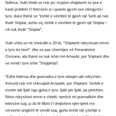
Ndërsa, Vulin thotë se nuk po i kupton shqiptarët se pse e
kanë problem t’i thërrasin si i quante gjyshi ose stërgjyshi i
tyre, duke thënë se “është e vështirë të gjesh një Serb që nuk
thotë Shiptar, ashtu siç është e vështirë të gjesh një Shiptar i
cili nuk thotë “Shiptar”.
Vulin shtoi se në shekullin e 20-të, “Shiptarët ndryshuan emrin
e tyre tre herë”, dhe se pas shembjes së Perandorisë
Osmane, ata thanë se nuk ishin më Arnautë, por Shiptarë dhe
se vendi i tyre ishte “Shqipërija”.
“Edhe letërsia dhe gramatika e tyre ndoqën atë ndryshim.
Askund nuk më shkruajnë Arnautët, por Shiptarë. Serbët e
morën atë fjalë nga gjuha e tyre, fjalë për fjalë, pa përkthim.
Nëse ndryshoni emrin e shtetit, njerëzit në gramatikën dhe
letërsinë tuaj, ju do të filloni t’i drejtoheni njëri-tjetrit me
versionin anglisht të vendit tuaj, gjuha është një çështje e