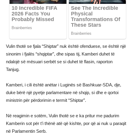
Vulin thotë se fjala “Shiptar” nuk është ofenduese, se është një
sinonim i fjalës “shqiptar”, dhe sipas tij, Kamberi duhet të
ndalojë së mësuari serbët se si duhet të flasin, raporton
Tanjug.
Kamberi, i cili është anëtar i Luginës së Bashkuar-SDA, dje,
duke bërë një pyetje parlamentare në shqip, si dhe e qortoi
ministrin për përdorimin e termit “Shiptar”.
Në reagimin e sotëm, Vulin thotë se e ka pritur me padurim
Kamberin sot për t’i thënë atë që kishte, por që ai nuk u paraqit
në Parlamentin Serb.