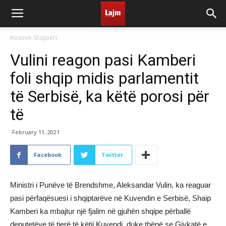
Kosovë-Shqipëri
Vulini reagon pasi Kamberi
foli shqip midis parlamentit
të Serbisë, ka këtë porosi për
të
February 11, 2021
Facebook
Twitter
Ministri i Punëve të Brendshme, Aleksandar Vulin, ka reaguar
pasi përfaqësuesi i shqiptarëve në Kuvendin e Serbisë, Shaip
Kamberi ka mbajtur një fjalim në gjuhën shqipe përballë
deputetëve të tjerë të këtij Kuvendi, duke thënë se Gjykatë e