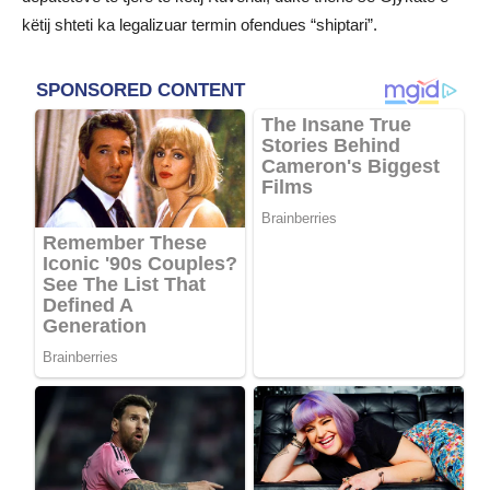
këtij shteti ka legalizuar termin ofendues “shiptari”.