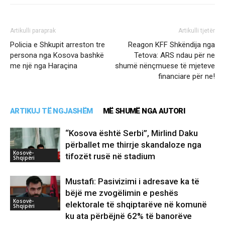
Artikulli paraprak
Artikulli tjetër
Policia e Shkupit arreston tre
Reagon KFF Shkëndija nga
persona nga Kosova bashkë
Tetova: ARS ndau për ne
me një nga Haraçina
shumë nënçmuese të mjeteve
financiare për ne!
ARTIKUJ TË NGJASHËM
MË SHUMË NGA AUTORI
“Kosova është Serbi”, Mirlind Daku
përballet me thirrje skandaloze nga
Kosovë-
tifozët rusë në stadium
Shqipëri
Mustafi: Pasivizimi i adresave ka të
bëjë me zvogëlimin e peshës
Kosovë-
elektorale të shqiptarëve në komunë
Shqipëri
ku ata përbëjnë 62% të banorëve