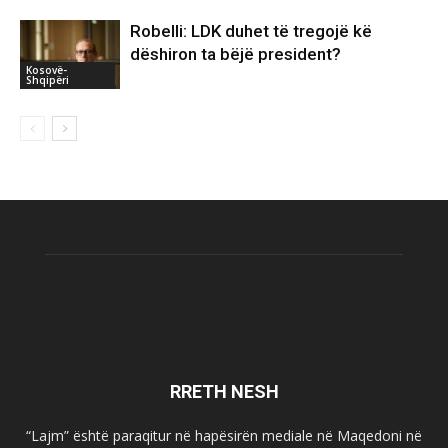
Robelli: LDK duhet të tregojë kë
dëshiron ta bëjë president?
Kosovë-
Shqipëri
RRETH NESH
“Lajm” është paraqitur në hapësirën mediale në Maqedoni në