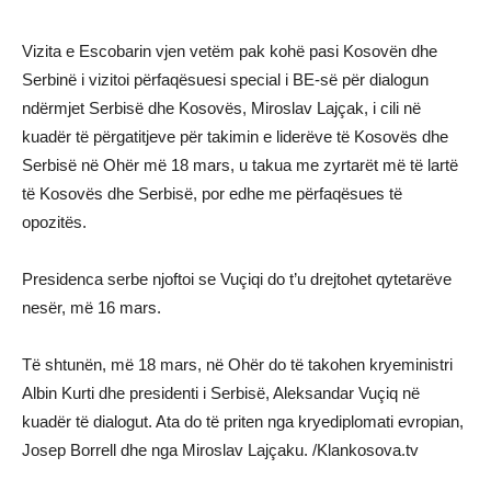
Vizita e Escobarin vjen vetëm pak kohë pasi Kosovën dhe
Serbinë i vizitoi përfaqësuesi special i BE-së për dialogun
ndërmjet Serbisë dhe Kosovës, Miroslav Lajçak, i cili në
kuadër të përgatitjeve për takimin e liderëve të Kosovës dhe
Serbisë në Ohër më 18 mars, u takua me zyrtarët më të lartë
të Kosovës dhe Serbisë, por edhe me përfaqësues të
opozitës.
Presidenca serbe njoftoi se Vuçiqi do t’u drejtohet qytetarëve
nesër, më 16 mars.
Të shtunën, më 18 mars, në Ohër do të takohen kryeministri
Albin Kurti dhe presidenti i Serbisë, Aleksandar Vuçiq në
kuadër të dialogut. Ata do të priten nga kryediplomati evropian,
Josep Borrell dhe nga Miroslav Lajçaku. /Klankosova.tv