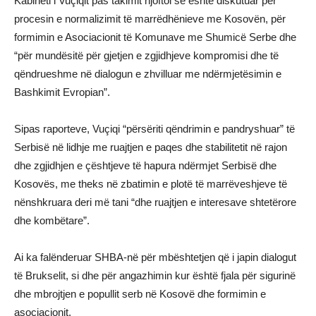
Kabineti i Vuçiqit pas takimit njoftoi se është diskutuar për
procesin e normalizimit të marrëdhënieve me Kosovën, për
formimin e Asociacionit të Komunave me Shumicë Serbe dhe
“për mundësitë për gjetjen e zgjidhjeve kompromisi dhe të
qëndrueshme në dialogun e zhvilluar me ndërmjetësimin e
Bashkimit Evropian”.
Sipas raporteve, Vuçiqi “përsëriti qëndrimin e pandryshuar” të
Serbisë në lidhje me ruajtjen e paqes dhe stabilitetit në rajon
dhe zgjidhjen e çështjeve të hapura ndërmjet Serbisë dhe
Kosovës, me theks në zbatimin e plotë të marrëveshjeve të
nënshkruara deri më tani “dhe ruajtjen e interesave shtetërore
dhe kombëtare”.
Ai ka falënderuar SHBA-në për mbështetjen që i japin dialogut
të Brukselit, si dhe për angazhimin kur është fjala për sigurinë
dhe mbrojtjen e popullit serb në Kosovë dhe formimin e
asociacionit.