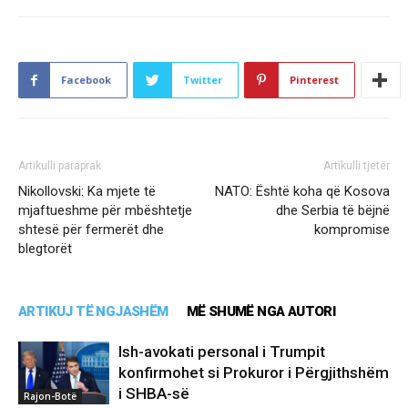
Facebook
Twitter
Pinterest
Artikulli paraprak
Artikulli tjetër
Nikollovski: Ka mjete të
NATO: Është koha që Kosova
mjaftueshme për mbështetje
dhe Serbia të bëjnë
shtesë për fermerët dhe
kompromise
blegtorët
ARTIKUJ TË NGJASHËM
MË SHUMË NGA AUTORI
Ish-avokati personal i Trumpit
konfirmohet si Prokuror i Përgjithshëm
i SHBA-së
Rajon-Botë