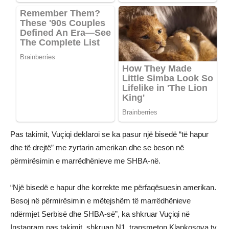
Pas takimit, Vuçiqi deklaroi se ka pasur një bisedë “të hapur
dhe të drejtë” me zyrtarin amerikan dhe se beson në
përmirësimin e marrëdhënieve me SHBA-në.
“Një bisedë e hapur dhe korrekte me përfaqësuesin amerikan.
Besoj në përmirësimin e mëtejshëm të marrëdhënieve
ndërmjet Serbisë dhe SHBA-së”, ka shkruar Vuçiqi në
Instagram pas takimit, shkruan N1, transmeton Klankosova.tv.