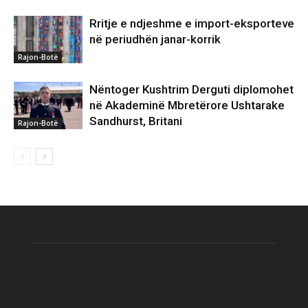
Rritje e ndjeshme e import-eksporteve
në periudhën janar-korrik
Rajon-Botë
Nëntoger Kushtrim Derguti diplomohet
në Akademinë Mbretërore Ushtarake
Sandhurst, Britani
Rajon-Botë