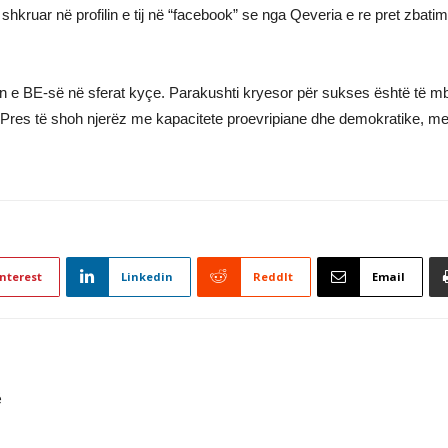
 shkruar në profilin e tij në “facebook” se nga Qeveria e re pret zba
ën e BE-së në sferat kyçe. Parakushti kryesor për sukses është të mb
. Pres të shoh njerëz me kapacitete proevripiane dhe demokratike, me 
nterest
Linkedin
ReddIt
Email
ë