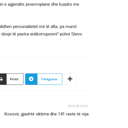
timin e agjendës proevropiane dhe kuadro me
lidhen personalitetet më të afta, pa marrë
dosje të pastra antikorrupsioni”-pohoi Stevo
Print
Telegram
Artikulli tjetër
Kosovë, gjashtë viktima dhe 141 raste të reja