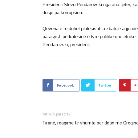
Presidenti Stevo Pendarovski nga ana tjetër, ka
dosje pa korrupsion.
Qeveria e re duhet plotësisht ta zbatojë agjend
parasysh përkatësinë e tyre politike dhe etnike
Pendarovski, president.
Facebook
Twitter
Pi
Artikulli paraprak
Tiranë, reagime të shumta për detin me Greqin