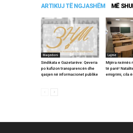
ARTIKUJ TË NGJASHËM
MË SHU
Maqedoni
Lajme
Sindikata e Gazetarëve: Qeveria
Mijëra nxënës 
po kufizon transparencën dhe
të parë! Natalite
qasjen në informacionet publike
emigrimi, cila ë