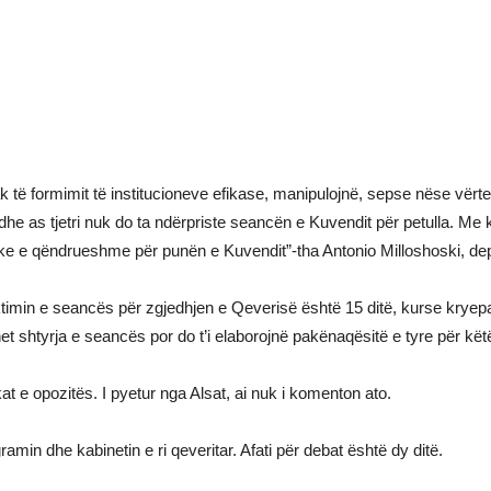
 të formimit të institucioneve efikase, manipulojnë, sepse nëse vërte
he as tjetri nuk do ta ndërpriste seancën e Kuvendit për petulla. Me 
olitike e qëndrueshme për punën e Kuvendit”-tha Antonio Milloshoski
in e seancës për zgjedhjen e Qeverisë është 15 ditë, kurse kryeparla
ihet shtyrja e seancës por do t’i elaborojnë pakënaqësitë e tyre për kë
kat e opozitës. I pyetur nga Alsat, ai nuk i komenton ato.
min dhe kabinetin e ri qeveritar. Afati për debat është dy ditë.