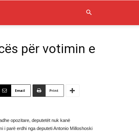
cës për votimin e
Email
Print
adhe opozitare, deputetët nuk kanë
 i parë erdhi nga deputeti Antonio Milloshoski