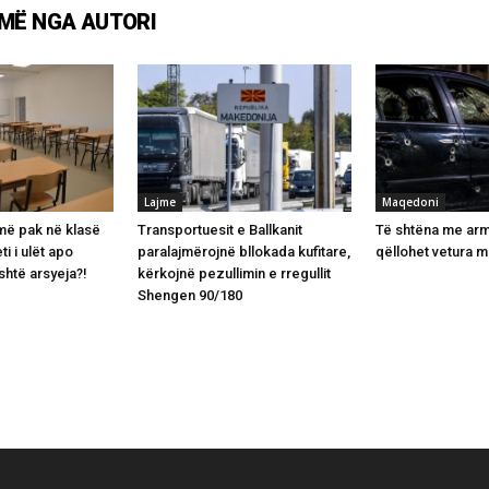
MË NGA AUTORI
Lajme
Maqedoni
më pak në klasë
Transportuesit e Ballkanit
Të shtëna me arm
ti i ulët apo
paralajmërojnë bllokada kufitare,
qëllohet vetura 
shtë arsyeja?!
kërkojnë pezullimin e rregullit
Shengen 90/180