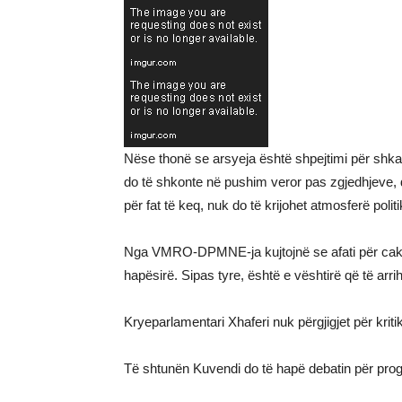
Nëse thonë se arsyeja është shpejtimi për shkak
do të shkonte në pushim veror pas zgjedhjeve, d
për fat të keq, nuk do të krijohet atmosferë p
Nga VMRO-DPMNE-ja kujtojnë se afati për caktim
hapësirë. Sipas tyre, është e vështirë që të arr
Kryeparlamentari Xhaferi nuk përgjigjet për kriti
Të shtunën Kuvendi do të hapë debatin për progra