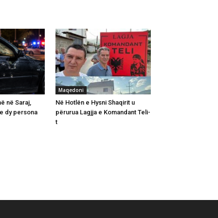
Maqedoni
ë në Saraj,
Në Hotlën e Hysni Shaqirit u
me dy persona
përurua Lagjja e Komandant Teli-
t