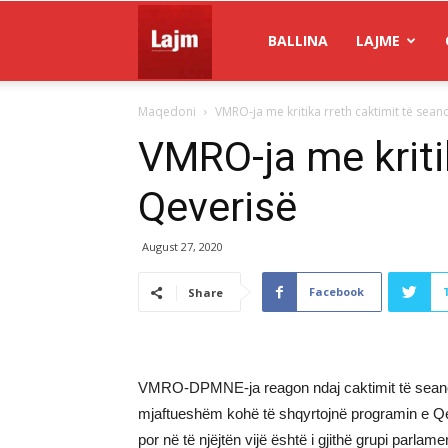
Gazeta
BALLINA
LAJME
Maqedoni
VMRO-ja me kritika rreth caktimit të sean
Lajm
VMRO-ja me kriti
Qeverisë
August 27, 2020
Facebook
Share
VMRO-DPMNE-ja reagon ndaj caktimit të seancës
mjaftueshëm kohë të shqyrtojnë programin e Qev
por në të njëjtën vijë është i gjithë grupi parlamen