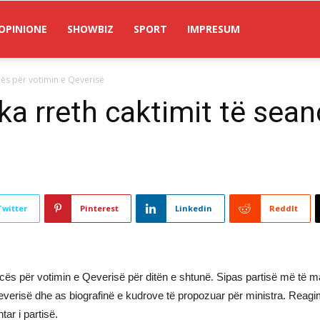
OPINIONE
SHOWBIZ
SPORT
IMPRESUM
cës për votimin e Qeverisë
ka rreth caktimit të sean
Twitter
Pinterest
Linkedin
ReddIt
 për votimin e Qeverisë për ditën e shtunë. Sipas partisë më të m
erisë dhe as biografinë e kudrove të propozuar për ministra. Reagimi
tar i partisë.