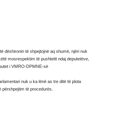
të dëshironin të shpejtojnë aq shumë, njëri nuk
këtë mosrespektim të pushtetit ndaj deputetëve,
, deputet i VMRO-DPMNE-së
mentari nuk u ka lënë as tre ditë të plota
të përshpejtim të procedurës.