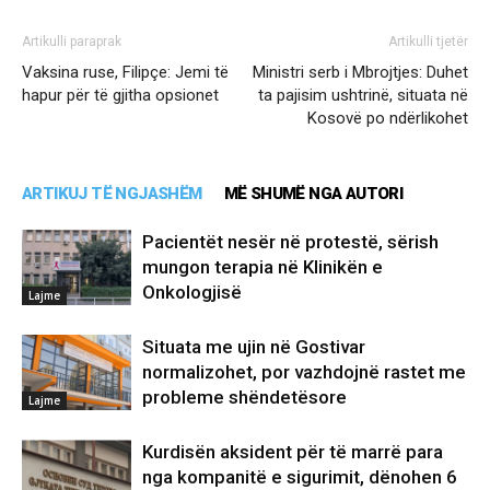
Artikulli paraprak
Artikulli tjetër
Vaksina ruse, Filipçe: Jemi të
Ministri serb i Mbrojtjes: Duhet
hapur për të gjitha opsionet
ta pajisim ushtrinë, situata në
Kosovë po ndërlikohet
ARTIKUJ TË NGJASHËM
MË SHUMË NGA AUTORI
Pacientët nesër në protestë, sërish
mungon terapia në Klinikën e
Onkologjisë
Lajme
Situata me ujin në Gostivar
normalizohet, por vazhdojnë rastet me
probleme shëndetësore
Lajme
Kurdisën aksident për të marrë para
nga kompanitë e sigurimit, dënohen 6