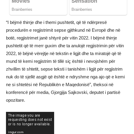
“I bëjmë thirrje dhe i themi pushtetit, që të ndërpresë
procedurën e regjistrimit sepse gjithkund në Evropë dhe në
botë, regjistrimet janë shtyrë për vitin 2022. I bëjmë thirrje
pushtetit që të merr guxim dhe ta anulojë regjistrimin për vitin
2022, të bëjnë vërejtje në tekstin e ligjit dhe ta miratojë që të
mund të kemi regjistrim të tillë siç është i nevojshëm për
zhvillim të shtetit, sepse teksti i tanishëm i ligjit për regjistrim
nuk do të sjellë asgjë që është e ndryshme nga ajo që e kemi
ne si shtetësi në Republikën e Maqedonisë”, theksoi në
konferencë për media, Gjorgjija Sajkovski, deputet i partisë
opozitare.