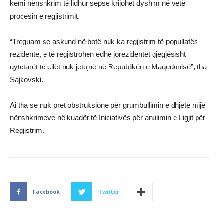
kemi nënshkrim të lidhur sepse krijohet dyshim në vetë
procesin e regjistrimit.
“Treguam se askund në botë nuk ka regjistrim të popullatës
rezidente, e të regjistrohen edhe jorezidentët gjegjësisht
qytetarët të cilët nuk jetojnë në Republikën e Maqedonisë”, tha
Sajkovski.
Ai tha se nuk pret obstruksione për grumbullimin e dhjetë mijë
nënshkrimeve në kuadër të Iniciativës për anulimin e Ligjit për
Regjistrim.
Facebook
Twitter