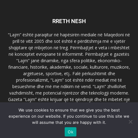
RRETH NESH
“Lajm” është paraqitur në hapësirën mediale në Maqedoni në
prill të vitit 2005 dhe sot është e përditshmja më e vjetër
shqiptare që mbijeton në treg. Përmbajtjet e veta i mbështet
në konceptet evropiane të informimit. Përmbajtjet e gazetës
“Lajm” janë dinamike, nga sfera politike, ekonomiko-
financiare, historike, akademike, sociale, kulturore, muzikore,
argëtuese, sportive, etj.. Falë përkushtimit dhe
profesionalizmit, “Lajm” sot është ndër mediat më të
besueshme dhe më me ndikim në vend. “Lajm” zhvillohet
vazhdimisht, me potencial njerëzor dhe teknologji moderne.
Gazeta “Lajm” është krijuar që të qëndrojë dhe të mbetet një
emër i dallueshëm në hapësirat ballkanike dhe evropiane. Ueb
We use cookies to ensure that we give you the best
faqja zyrtare e gazetës “Lajm”, www.lajmpress.org është një
experience on our website. If you continue to use this site we
ndër portalet më të njohur në Maqedoni.
will assume that you are happy with it.
Na kontakto:
lajm.sk@gmail.com
Ok