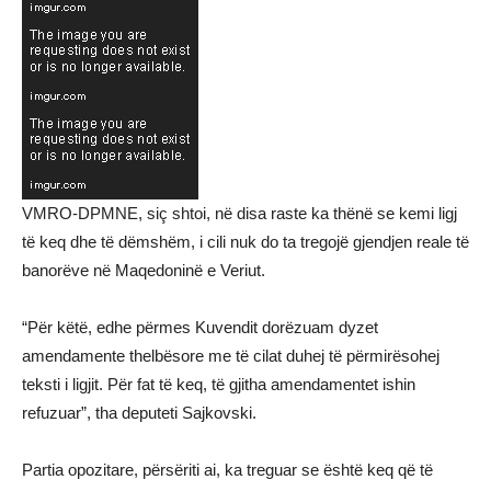
VMRO-DPMNE, siç shtoi, në disa raste ka thënë se kemi ligj
të keq dhe të dëmshëm, i cili nuk do ta tregojë gjendjen reale të
banorëve në Maqedoninë e Veriut.
“Për këtë, edhe përmes Kuvendit dorëzuam dyzet
amendamente thelbësore me të cilat duhej të përmirësohej
teksti i ligjit. Për fat të keq, të gjitha amendamentet ishin
refuzuar”, tha deputeti Sajkovski.
Partia opozitare, përsëriti ai, ka treguar se është keq që të