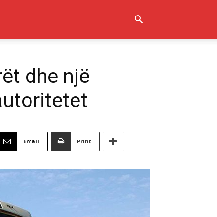
rët dhe një
autoritetet
Email
Print