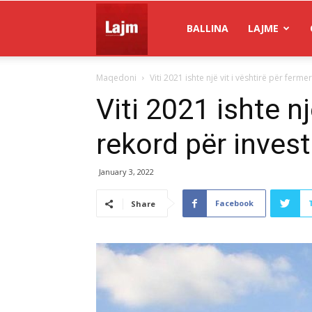
Gazeta
BALLINA
LAJME
Maqedoni
Viti 2021 ishte një vit i vështirë për ferme
Lajm
Viti 2021 ishte nj
rekord për invest
January 3, 2022
Facebook
Share