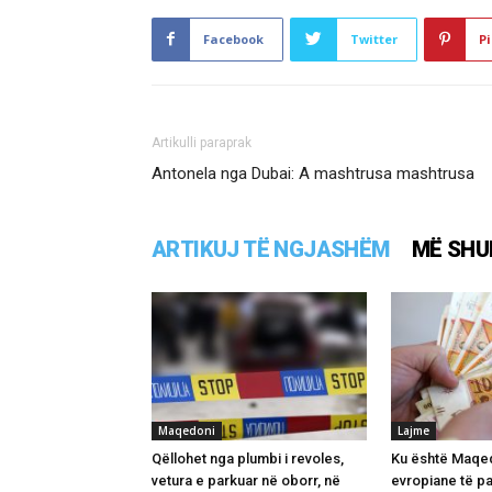
Facebook
Twitter
Pi
Artikulli paraprak
Antonela nga Dubai: A mashtrusa mashtrusa
ARTIKUJ TË NGJASHËM
MË SHU
Maqedoni
Lajme
Qëllohet nga plumbi i revoles,
Ku është Maqed
vetura e parkuar në oborr, në
evropiane të p