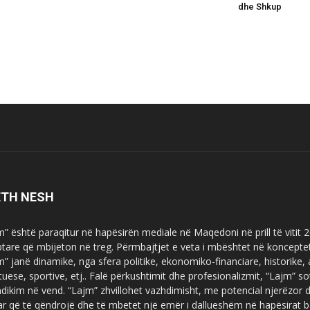
dhe Shkup
ETH NESH
m” është paraqitur në hapësirën mediale në Maqedoni në prill të vitit
ptare që mbijeton në treg. Përmbajtjet e veta i mbështet në koncepte
m” janë dinamike, nga sfera politike, ekonomiko-financiare, historike,
tuese, sportive, etj.. Falë përkushtimit dhe profesionalizmit, “Lajm
dikim në vend. “Lajm” zhvillohet vazhdimisht, me potencial njerëzor
uar që të qëndrojë dhe të mbetet një emër i dallueshëm në hapësirat b