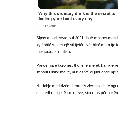
Sipas autoriteteve, viti 2021 do të mbahet mend 
ky është vetëm një vit tjetër i vështirë me rritje
theksuara klimatike.
Pandemia e koronës, thonë fermerët, ka nxjerrë
importi i ushqimeve, nuk është krijuar ende një 
Në lidhje me krizën, fermerët vlerësojnë se ngr
ditur edhe rritje të çmimeve, sidomos për bukë