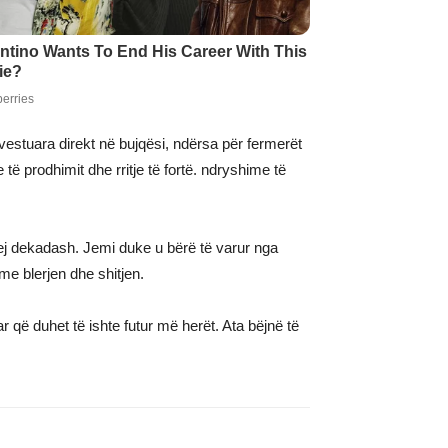
nvestuara direkt në bujqësi, ndërsa për fermerët
 të prodhimit dhe rritje të fortë. ndryshime të
rej dekadash. Jemi duke u bërë të varur nga
me blerjen dhe shitjen.
që duhet të ishte futur më herët. Ata bëjnë të