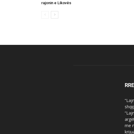
rajonin e Likovës
RR
“Laj
shqi
“Laj
argë
me n
krij