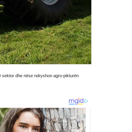
 në sektor dhe nëse ndryshon agro-pikturën