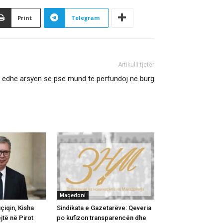
Print
Telegram
Artikulli tjetër
ë edhe arsyen se pse mund të përfundoj në burg
Maqedoni
iqin, Kisha
Sindikata e Gazetarëve: Qeveria
jtë në Pirot
po kufizon transparencën dhe