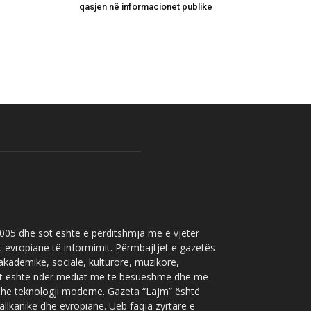
qasjen në informacionet publike
 2005 dhe sot është e përditshmja më e vjetër
t evropiane të informimit. Përmbajtjet e gazetës
 akademike, sociale, kulturore, muzikore,
” sot është ndër mediat më të besueshme dhe më
 dhe teknologji moderne. Gazeta “Lajm” është
allkanike dhe evropiane. Ueb faqja zyrtare e