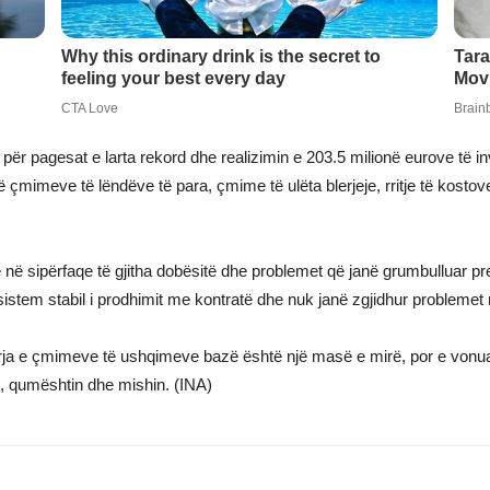
për pagesat e larta rekord dhe realizimin e 203.5 milionë eurove të i
 të çmimeve të lëndëve të para, çmime të ulëta blerjeje, rritje të kostove
 në sipërfaqe të gjitha dobësitë dhe problemet që janë grumbulluar p
sistem stabil i prodhimit me kontratë dhe nuk janë zgjidhur problemet 
irja e çmimeve të ushqimeve bazë është një masë e mirë, por e vonuar 
n, qumështin dhe mishin. (INA)