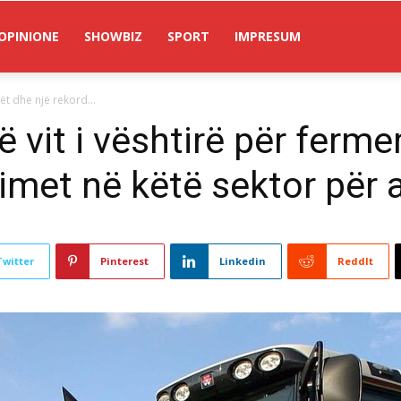
OPINIONE
SHOWBIZ
SPORT
IMPRESUM
rët dhe një rekord...
ë vit i vështirë për ferme
imet në këtë sektor për 
Twitter
Pinterest
Linkedin
ReddIt