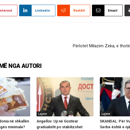
nterest
Linkedin
ReddIt
Email
Përlotet Milazim Zeka, e thot
MË NGA AUTORI
Lajme
Lajme
onia në shkallën
Angellov: Uji në Gostivar
SKANDAL: Për Vuç
agës minimale?
gradualisht po stabilizohet
Serbe është e një