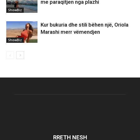
me paraqitjen nga plazhi
ShowBiz
Kur bukuria dhe stili bëhen një, Oriola
Marashi merr vëmendjen
ShowBiz
RRETH NESH