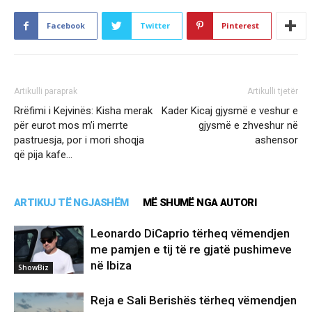
Facebook
Twitter
Pinterest
Artikulli paraprak
Artikulli tjetër
Rrëfimi i Kejvinës: Kisha merak
Kader Kicaj gjysmë e veshur e
për eurot mos m’i merrte
gjysmë e zhveshur në
pastruesja, por i mori shoqja
ashensor
që pija kafe…
ARTIKUJ TË NGJASHËM
MË SHUMË NGA AUTORI
Leonardo DiCaprio tërheq vëmendjen
me pamjen e tij të re gjatë pushimeve
në Ibiza
ShowBiz
Reja e Sali Berishës tërheq vëmendjen