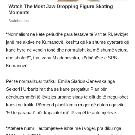
“Normalisht në këtë periudhë para festave të Vitit të Ri, lëvizjet
janë më aktive në Kumanovë, kështu që ka shumë qytetarë që
kanë hyrë në vendin tonë dhe normalisht ka më shumë vetura
dhe shoferë”, tha Ivana Mladenovska, zëdhënëse e SPB
Kumanovë.
Për të normalizuar trafiku, Emilia Slaridis-Janevska nga
Sektori i Urbanizimit tha se kanë përgatitur Plan për
qëndrueshmëri të lëvizjes urbane sipas të cilit do të rregullohet
kaosi në trafik. Përmend planifikimin rrugor që daton nga vitet
’50 të paraparë për kapacitet më të vogël të automjeteve.
“Atëherë numri i automjeteve ishte më i vogël, pra diku nga