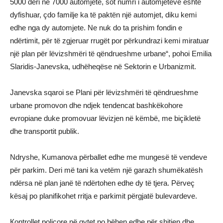
5000 deri në 7000 automjete, sot numri i automjeteve është
dyfishuar, çdo familje ka të paktën një automjet, diku kemi
edhe nga dy automjete. Ne nuk do ta prishim fondin e
ndërtimit, për të zgjeruar rrugët por përkundrazi kemi miratuar
një plan për lëvizshmëri të qëndrueshme urbane“, pohoi Emilia
Slaridis-Janevska, udhëheqëse në Sektorin e Urbanizmit.
Janevska sqaroi se Plani për lëvizshmëri të qëndrueshme
urbane promovon dhe ndjek tendencat bashkëkohore
evropiane duke promovuar lëvizjen në këmbë, me biçikletë
dhe transportit publik.
Ndryshe, Kumanova përballet edhe me mungesë të vendeve
për parkim. Deri më tani ka vetëm një garazh shumëkatësh
ndërsa në plan janë të ndërtohen edhe dy të tjera. Përveç
kësaj po planifikohet rritja e parkimit përgjatë bulevardeve.
Кontrollet policore në qytet po bëhen edhe për shitjen dhe