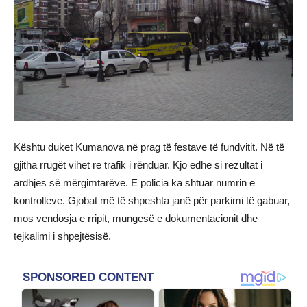
Kështu duket Kumanova në prag të festave të fundvitit. Në të
gjitha rrugët vihet re trafik i rënduar. Kjo edhe si rezultat i
ardhjes së mërgimtarëve. E policia ka shtuar numrin e
kontrolleve. Gjobat më të shpeshta janë për parkimi të gabuar,
mos vendosja e rripit, mungesë e dokumentacionit dhe
tejkalimi i shpejtësisë.