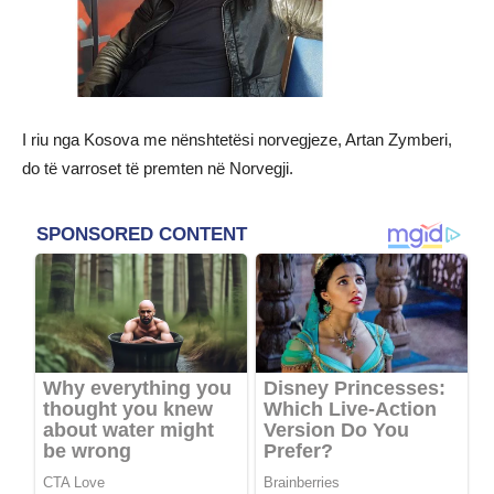
I riu nga Kosova me nënshtetësi norvegjeze, Artan Zymberi,
do të varroset të premten në Norvegji.