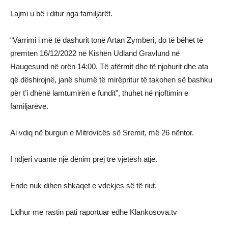
Lajmi u bë i ditur nga familjarët.
“Varrimi i më të dashurit tonë Artan Zymberi, do të bëhet të
premten 16/12/2022 në Kishën Udland Gravlund në
Haugesund në orën 14:00. Të afërmit dhe të njohurit dhe ata
që dëshirojnë, janë shumë të mirëpritur të takohen së bashku
për t’i dhënë lamtumirën e fundit”, thuhet në njoftimin e
familjarëve.
Ai vdiq në burgun e Mitrovicës së Sremit, më 26 nëntor.
I ndjeri vuante një dënim prej tre vjetësh atje.
Ende nuk dihen shkaqet e vdekjes së të riut.
Lidhur me rastin pati raportuar edhe Klankosova.tv