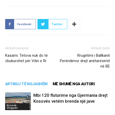
Facebook
Twitter
Artikulli paraprak
Artikulli tjetër
Kasami: Tetova nuk do të
Rrugëtimi i Ballkanit
zbukurohet për Vitin e Ri
Perëndimor drejt anëtarësimit
në BE
ARTIKUJ TË NGJASHËM
MË SHUMË NGA AUTORI
Mbi 120 fluturime nga Gjermania drejt
Kosovës vetëm brenda një jave
Kosovë-
Shqipëri