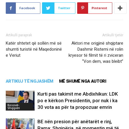
Facebook
Twitter
Pinterest
Artikulli paraprak
Artikulli tjetër
Katër shtetet që sollën më së
Aktori me origjinë shqiptare
shumti turistë në Maqedoninë
Dashmir Ristemi në rolin
e Veriut
kryesor të filmit të ri zviceran
“Von dem, was bleibt”
ARTIKUJ TË NGJASHËM
MË SHUMË NGA AUTORI
Kurti pas takimit me Abdixhikun: LDK
po e kërkon Presidentin, por nuk i ka
Kosovë-
30 vota as për ta propozuar emrin
Shqipëri
BE nën presion për anëtarët e rinj,
Rama: Shqipëria, në momentin më të