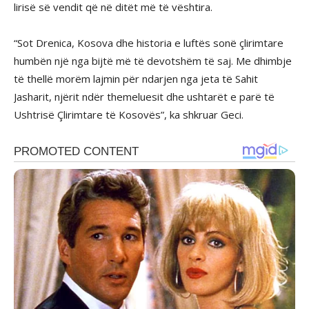
lirisë së vendit që në ditët më të vështira.
“Sot Drenica, Kosova dhe historia e luftës sonë çlirimtare
humbën një nga bijtë më të devotshëm të saj. Me dhimbje
të thellë morëm lajmin për ndarjen nga jeta të Sahit
Jasharit, njërit ndër themeluesit dhe ushtarët e parë të
Ushtrisë Çlirimtare të Kosovës”, ka shkruar Geci.