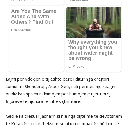
Lajmi për vdekjen e tij është bërë i ditur nga drejtori
komunal i Skenderajt, Arbër Geci, i cili përmes një reagimi
publik ka shprehur dhimbjen për humbjen e njërit prej
figurave të njohura të luftës çlirimtare.
Geci e ka cilësuar Jasharin si një nga bijtë më të devotshëm
të Kosovës, duke theksuar se ai u rreshtua në shërbim të