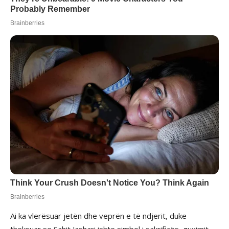
Ai ka vlerësuar jetën dhe veprën e të ndjerit, duke