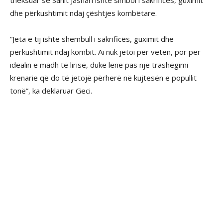
theksuar se Sahit Jashari ishte simbol i sakrificës, guximit
dhe përkushtimit ndaj çështjes kombëtare.
“Jeta e tij ishte shembull i sakrificës, guximit dhe
përkushtimit ndaj kombit. Ai nuk jetoi për veten, por për
idealin e madh të lirisë, duke lënë pas një trashëgimi
krenarie që do të jetojë përherë në kujtesën e popullit
tonë”, ka deklaruar Geci.