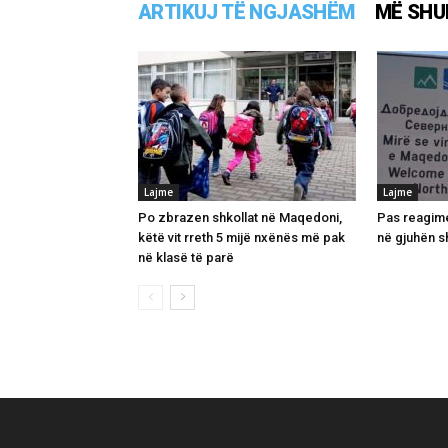
ARTIKUJ TË NGJASHËM
MË SHU
Lajme
Lajme
Po zbrazen shkollat në Maqedoni,
Pas reagime
këtë vit rreth 5 mijë nxënës më pak
në gjuhën s
në klasë të parë