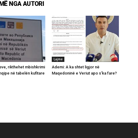
MË NGA AUTORI
Lajme
ve, rikthehet mbishkrimi
Ademi: A ka shtet ligjor në
hqipe në tabelën kufitare
Maqedoninë e Veriut apo s’ka fare?