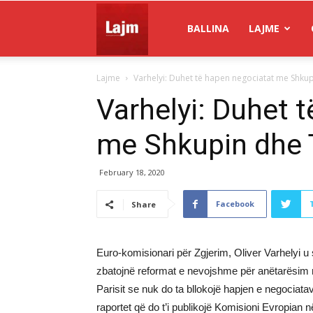
Gazeta
BALLINA
LAJME
Lajme
Varhelyi: Duhet të hapen negociatat me Shku
Lajm
Varhelyi: Duhet 
me Shkupin dhe 
February 18, 2020
Facebook
Share
Euro-komisionari për Zgjerim, Oliver Varhelyi u 
zbatojnë reformat e nevojshme për anëtarësim n
Parisit se nuk do ta bllokojë hapjen e negociat
raportet që do t’i publikojë Komisioni Evropian 