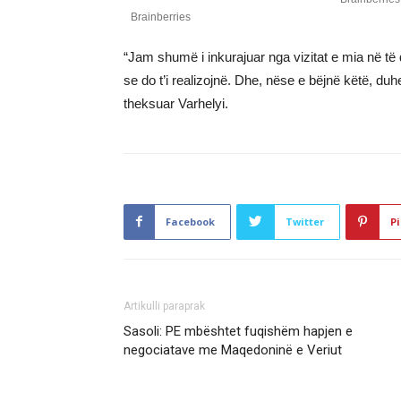
“Jam shumë i inkurajuar nga vizitat e mia në të 
se do t’i realizojnë. Dhe, nëse e bëjnë këtë, duh
theksuar Varhelyi.
Facebook
Twitter
Pi
Artikulli paraprak
Sasoli: PE mbështet fuqishëm hapjen e
negociatave me Maqedoninë e Veriut