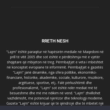
RRETH NESH
“Lajm” është paraqitur në hapësirën mediale në Maqedoni në
prill të vitit 2005 dhe sot është e përditshmja më e vjetër
shqiptare që mbijeton në treg. Përmbajtjet e veta i mbështet
në konceptet evropiane të informimit. Përmbajtjet e gazetës
“Lajm” janë dinamike, nga sfera politike, ekonomiko-
financiare, historike, akademike, sociale, kulturore, muzikore,
argëtuese, sportive, etj.. Falë përkushtimit dhe
profesionalizmit, “Lajm” sot është ndër mediat më të
besueshme dhe më me ndikim në vend. “Lajm” zhvillohet
vazhdimisht, me potencial njerëzor dhe teknologji moderne.
Gazeta “Lajm” është krijuar që të qëndrojë dhe të mbetet një
emër i dallueshëm në hapësirat ballkanike dhe evropiane. Ueb