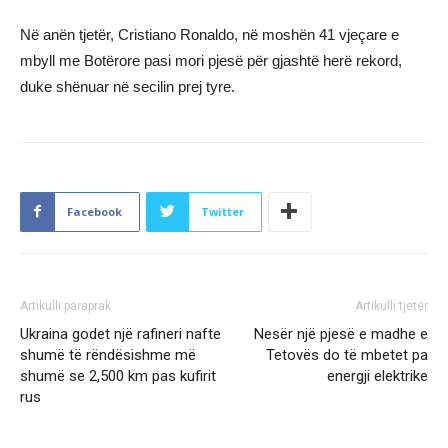
Në anën tjetër, Cristiano Ronaldo, në moshën 41 vjeçare e
mbyll me Botërore pasi mori pjesë për gjashtë herë rekord,
duke shënuar në secilin prej tyre.
Facebook
Twitter
Artikulli paraprak
Artikulli tjetër
Ukraina godet një rafineri nafte
Nesër një pjesë e madhe e
shumë të rëndësishme më
Tetovës do të mbetet pa
shumë se 2,500 km pas kufirit
energji elektrike
rus