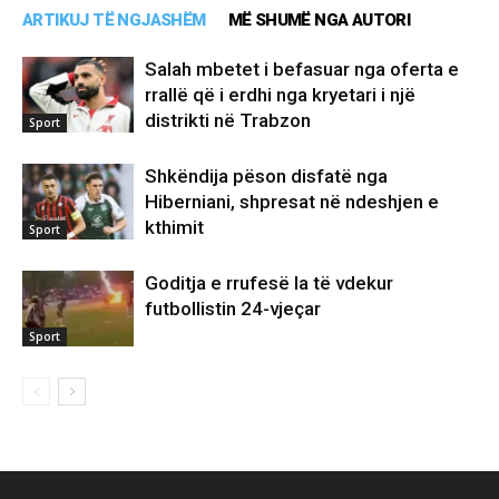
ARTIKUJ TË NGJASHËM
MË SHUMË NGA AUTORI
Salah mbetet i befasuar nga oferta e
rrallë që i erdhi nga kryetari i një
distrikti në Trabzon
Sport
Shkëndija pëson disfatë nga
Hiberniani, shpresat në ndeshjen e
kthimit
Sport
Goditja e rrufesë la të vdekur
futbollistin 24-vjeçar
Sport