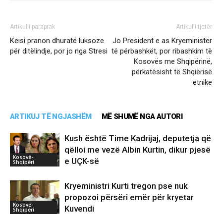
Artikulli paraprak
Artikulli tjetër
Keisi pranon dhuratë luksoze
Jo President e as Kryeministër
për ditëlindje, por jo nga Stresi
të përbashkët, por ribashkim të
Kosovës me Shqipërinë,
përkatësisht të Shqiërisë
etnike
ARTIKUJ TË NGJASHËM
MË SHUMË NGA AUTORI
Kush është Time Kadrijaj, deputetja që
qëlloi me vezë Albin Kurtin, dikur pjesë
Kosovë-
e UÇK-së
Shqipëri
Kryeministri Kurti tregon pse nuk
propozoi përsëri emër për kryetar
Kosovë-
Kuvendi
Shqipëri