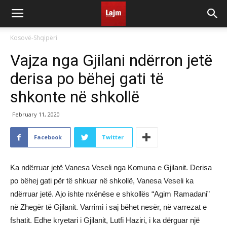
Kosovë-Shqipëri
Vajza nga Gjilani ndërron jetë
derisa po bëhej gati të
shkonte në shkollë
February 11, 2020
Facebook
Twitter
Ka ndërruar jetë Vanesa Veseli nga Komuna e Gjilanit. Derisa
po bëhej gati për të shkuar në shkollë, Vanesa Veseli ka
ndërruar jetë. Ajo ishte nxënëse e shkollës “Agim Ramadani”
në Zhegër të Gjilanit. Varrimi i saj bëhet nesër, në varrezat e
fshatit. Edhe kryetari i Gjilanit, Lutfi Haziri, i ka dërguar një