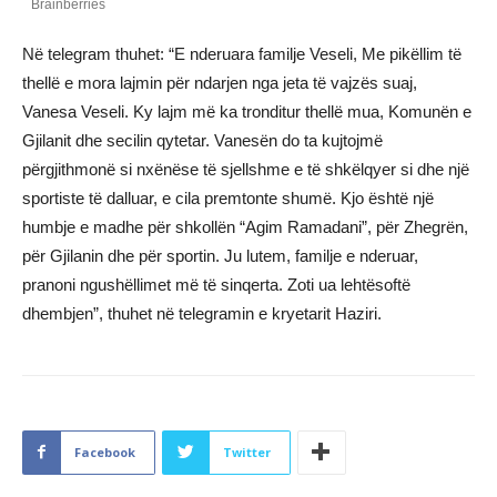
Në telegram thuhet: “E nderuara familje Veseli, Me pikëllim të
thellë e mora lajmin për ndarjen nga jeta të vajzës suaj,
Vanesa Veseli. Ky lajm më ka tronditur thellë mua, Komunën e
Gjilanit dhe secilin qytetar. Vanesën do ta kujtojmë
përgjithmonë si nxënëse të sjellshme e të shkëlqyer si dhe një
sportiste të dalluar, e cila premtonte shumë. Kjo është një
humbje e madhe për shkollën “Agim Ramadani”, për Zhegrën,
për Gjilanin dhe për sportin. Ju lutem, familje e nderuar,
pranoni ngushëllimet më të sinqerta. Zoti ua lehtësoftë
dhembjen”, thuhet në telegramin e kryetarit Haziri.
Facebook
Twitter