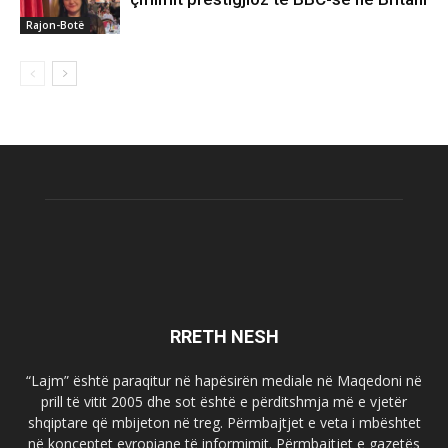
Rajon-Botë
RRETH NESH
“Lajm” është paraqitur në hapësirën mediale në Maqedoni në
prill të vitit 2005 dhe sot është e përditshmja më e vjetër
shqiptare që mbijeton në treg. Përmbajtjet e veta i mbështet
në konceptet evropiane të informimit. Përmbajtjet e gazetës