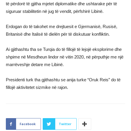
të përdorë të gjitha mjetet diplomatike dhe ushtarake për të
siguruar stabilitetin në jug të vendit, përfshirë Libinë.
Erdogan do të takohet me drejtuesit e Gjermanisë, Rusisë,
Britanisë dhe Italisë të dielën për të diskutuar konfliktin.
Ai gjithashtu tha se Turqia do të fillojë të lejojë eksplorime dhe
shpime në Mesdheun lindor në vitin 2020, në përputhje me një
marrëveshje detare me Libinë.
Presidenti turk tha gjithashtu se anija turke “Oruk Reis” do të
fillojë aktivitetet sizmike në rajon.
Facebook
Twitter