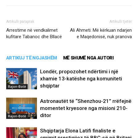
Artikulli paraprak
Artikulli tjetër
Arrestime në vendkalimet
Ali Ahmeti: Më kërkuan ndarjen
kufitare Tabanoc dhe Bllacë
e Maqedonisë, nuk pranova
ARTIKUJ TË NGJASHËM
MË SHUMË NGA AUTORI
Londër, propozohet ndërtimi i një
xhamie 13-katëshe nga komuniteti
shqiptar
Rajon-Botë
Astronautët të “Shenzhou-21” rrëfejnë
momentet kryesore nga misioni 210-
ditor
Rajon-Botë
Shqiptarja Elona Latifi finaliste e
çmimit prestigjioz të BBC-së në Britani