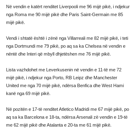
Në vendin e katërt renditet Liverpooli me 96 mijë pikë, i ndjekur
nga Roma me 90 mijë pikë dhe Paris Saint-Germain me 85
mijë pikë.
Vendi i shtatë është i zënë nga Villarreali me 82 mijë pikë, i teti
nga Dortmundi me 79 pikë, po aq sa ka Chelsea në vendin e
nëntë dhe Interi që mbyll dhjetëshen me 76 mijë pikë.
Lista vazhdohet me Leverkusenin në vendin e 11-të me 72
mijë pikë, i ndjekur nga Porto, RB Leipz dhe Manchester
United me nga 70 mijë pikë, ndërsa Benfica dhe West Hami
kanë nga 69 mijë pikë.
Në pozitën e 17-të renditet Atletico Madridi me 67 mijë pikë, po
aq sa ka Barcelona e 18-ta, ndërsa Arsenali zë vendin e 19-të
me 62 mijë pikë dhe Atalanta e 20-ta me 61 mijë pikë.