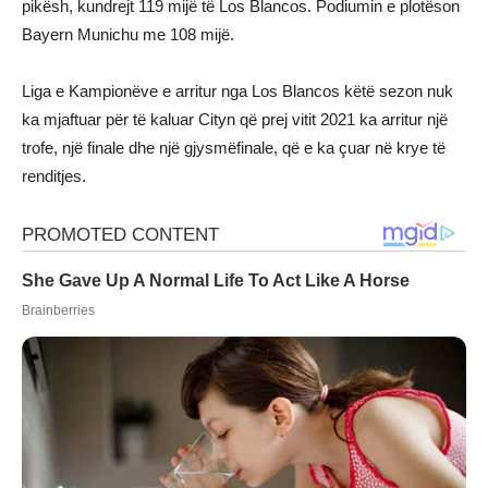
pikësh, kundrejt 119 mijë të Los Blancos. Podiumin e plotëson
Bayern Munichu me 108 mijë.
Liga e Kampionëve e arritur nga Los Blancos këtë sezon nuk
ka mjaftuar për të kaluar Cityn që prej vitit 2021 ka arritur një
trofe, një finale dhe një gjysmëfinale, që e ka çuar në krye të
renditjes.