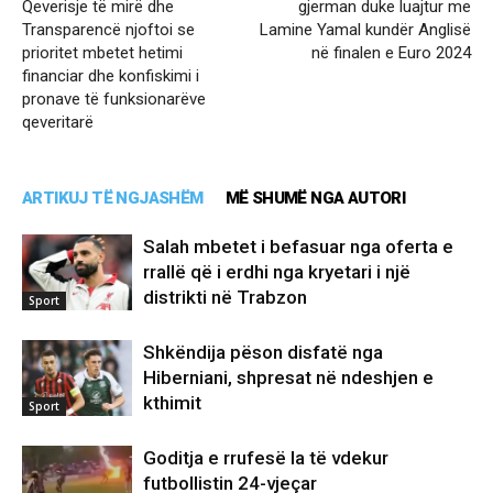
Qeverisje të mirë dhe
gjerman duke luajtur me
Transparencë njoftoi se
Lamine Yamal kundër Anglisë
prioritet mbetet hetimi
në finalen e Euro 2024
financiar dhe konfiskimi i
pronave të funksionarëve
qeveritarë
ARTIKUJ TË NGJASHËM
MË SHUMË NGA AUTORI
Salah mbetet i befasuar nga oferta e
rrallë që i erdhi nga kryetari i një
distrikti në Trabzon
Sport
Shkëndija pëson disfatë nga
Hiberniani, shpresat në ndeshjen e
kthimit
Sport
Goditja e rrufesë la të vdekur
futbollistin 24-vjeçar