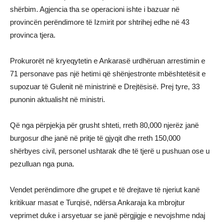
shërbim. Agjencia tha se operacioni ishte i bazuar në
provincën perëndimore të Izmirit por shtrihej edhe në 43
provinca tjera.
Prokurorët në kryeqytetin e Ankarasë urdhëruan arrestimin e
71 personave pas një hetimi që shënjestronte mbështetësit e
supozuar të Gulenit në ministrinë e Drejtësisë. Prej tyre, 33
punonin aktualisht në ministri.
Që nga përpjekja për grusht shteti, rreth 80,000 njerëz janë
burgosur dhe janë në pritje të gjyqit dhe rreth 150,000
shërbyes civil, personel ushtarak dhe të tjerë u pushuan ose u
pezulluan nga puna.
Vendet perëndimore dhe grupet e të drejtave të njeriut kanë
kritikuar masat e Turqisë, ndërsa Ankaraja ka mbrojtur
veprimet duke i arsyetuar se janë përgjigje e nevojshme ndaj