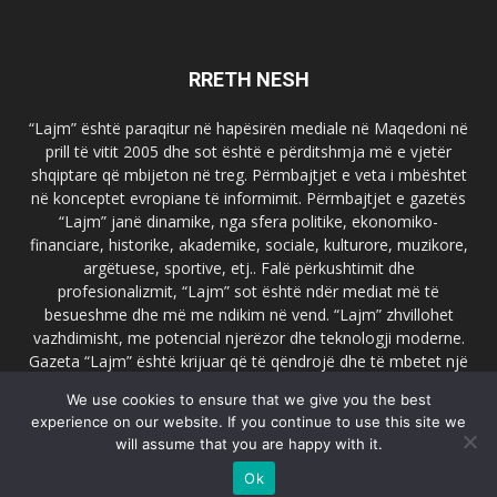
RRETH NESH
“Lajm” është paraqitur në hapësirën mediale në Maqedoni në
prill të vitit 2005 dhe sot është e përditshmja më e vjetër
shqiptare që mbijeton në treg. Përmbajtjet e veta i mbështet
në konceptet evropiane të informimit. Përmbajtjet e gazetës
“Lajm” janë dinamike, nga sfera politike, ekonomiko-
financiare, historike, akademike, sociale, kulturore, muzikore,
argëtuese, sportive, etj.. Falë përkushtimit dhe
profesionalizmit, “Lajm” sot është ndër mediat më të
besueshme dhe më me ndikim në vend. “Lajm” zhvillohet
vazhdimisht, me potencial njerëzor dhe teknologji moderne.
Gazeta “Lajm” është krijuar që të qëndrojë dhe të mbetet një
emër i dallueshëm në hapësirat ballkanike dhe evropiane. Ueb
We use cookies to ensure that we give you the best
faqja zyrtare e gazetës “Lajm”, www.lajmpress.org është një
experience on our website. If you continue to use this site we
ndër portalet më të njohur në Maqedoni.
will assume that you are happy with it.
Na kontakto:
lajm.sk@gmail.com
Ok