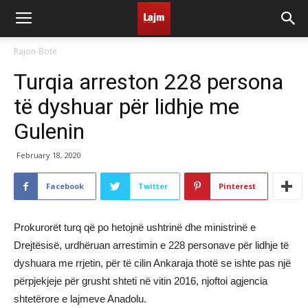
Rajon-Botë
Turqia arreston 228 persona
të dyshuar për lidhje me
Gulenin
February 18, 2020
Facebook
Twitter
Pinterest
Prokurorët turq që po hetojnë ushtrinë dhe ministrinë e
Drejtësisë, urdhëruan arrestimin e 228 personave për lidhje të
dyshuara me rrjetin, për të cilin Ankaraja thotë se ishte pas një
përpjekjeje për grusht shteti në vitin 2016, njoftoi agjencia
shtetërore e lajmeve Anadolu.