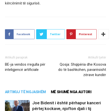
kërcënimit të sigurisë.
Facebook
Twitter
Pinterest
Artikulli paraprak
Artikulli tjetër
BE-ja vendos rregulla për
Qosja: Shqipëria dhe Kosova
inteligjencë artificiale
do të bashkohen, pavarësisht
zërave kundër
ARTIKUJ TË NGJASHËM
MË SHUMË NGA AUTORI
Joe Bidenit i është përhapur kanceri
përtej kockave, njofton djali i tij