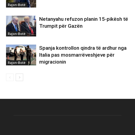
Rajon-Botë
Netanyahu refuzon planin 15-pikësh të
Trumpit për Gazën
Rajon-Botë
Spanja kontrollon qindra të ardhur nga
Italia pas mosmarrëveshjeve për
migracionin
Rajon-Botë