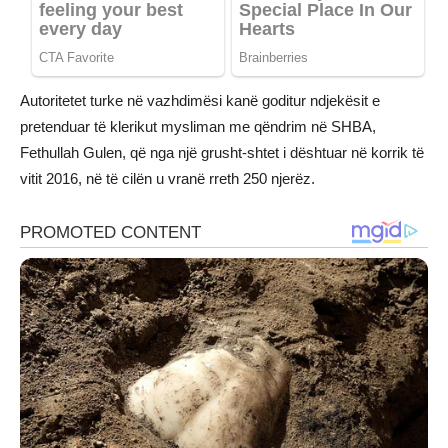
Autoritetet turke në vazhdimësi kanë goditur ndjekësit e
pretenduar të klerikut mysliman me qëndrim në SHBA,
Fethullah Gulen, që nga një grusht-shtet i dështuar në korrik të
vitit 2016, në të cilën u vranë rreth 250 njerëz.