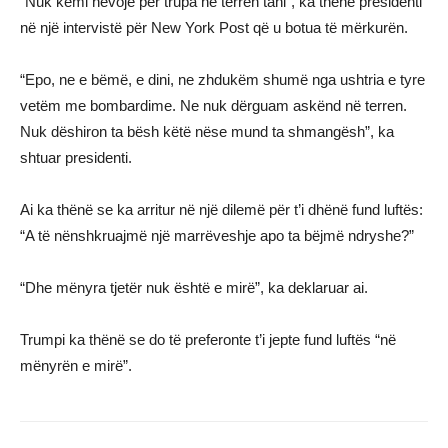
“Nuk kemi nevojë për trupa në terren tani”, ka thënë presidenti
në një intervistë për New York Post që u botua të mërkurën.
“Epo, ne e bëmë, e dini, ne zhdukëm shumë nga ushtria e tyre
vetëm me bombardime. Ne nuk dërguam askënd në terren.
Nuk dëshiron ta bësh këtë nëse mund ta shmangësh”, ka
shtuar presidenti.
Ai ka thënë se ka arritur në një dilemë për t’i dhënë fund luftës:
“A të nënshkruajmë një marrëveshje apo ta bëjmë ndryshe?”
“Dhe mënyra tjetër nuk është e mirë”, ka deklaruar ai.
Trumpi ka thënë se do të preferonte t’i jepte fund luftës “në
mënyrën e mirë”.