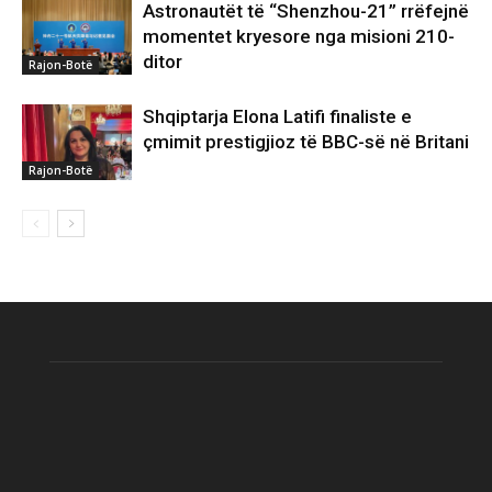
Astronautët të “Shenzhou-21” rrëfejnë
momentet kryesore nga misioni 210-
ditor
Rajon-Botë
Shqiptarja Elona Latifi finaliste e
çmimit prestigjioz të BBC-së në Britani
Rajon-Botë