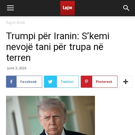
Rajon-Botë
Trumpi për Iranin: S’kemi
nevojë tani për trupa në
terren
June 3, 2026
Facebook
Twitter
Pinterest