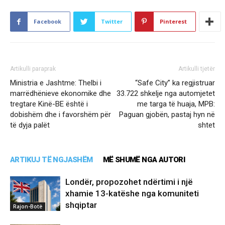
Facebook
Twitter
Pinterest
Artikulli paraprak
Artikulli tjetër
Ministria e Jashtme: Thelbi i
“Safe City” ka regjistruar
marrëdhënieve ekonomike dhe
33.722 shkelje nga automjetet
tregtare Kinë-BE është i
me targa të huaja, MPB:
dobishëm dhe i favorshëm për
Paguan gjobën, pastaj hyn në
të dyja palët
shtet
ARTIKUJ TË NGJASHËM
MË SHUMË NGA AUTORI
Londër, propozohet ndërtimi i një
xhamie 13-katëshe nga komuniteti
shqiptar
Rajon-Botë