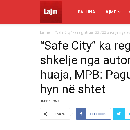
Gazeta
BALLINA
LAJME
Lajme
“Safe City” ka regjistruar 33.722 shkelje nga a
Lajm
“Safe City” ka re
shkelje nga auto
huaja, MPB: Pagu
hyn në shtet
June 3, 2026
Facebook
Share