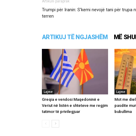
Artikulli paraprak
Trumpi për Iranin: S’kemi nevojë tani për trupa 
terren
ARTIKUJ TË NGJASHËM
MË SHU
Lajme
Lajme
Greqia e vendosi Maqedoninë e
Mot me diel
Veriut në listën e shteteve me regjim
pasdite mun
tatimor të privilegjuar
bubullima