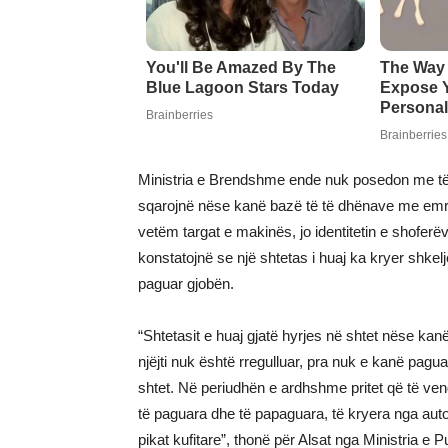
Ministria e Brendshme ende nuk posedon me të 
sqarojnë nëse kanë bazë të të dhënave me emra
vetëm targat e makinës, jo identitetin e shoferëv
konstatojnë se një shtetas i huaj ka kryer shkelje
paguar gjobën.
“Shtetasit e huaj gjatë hyrjes në shtet nëse kanë s
njëjti nuk është rregulluar, pra nuk e kanë paguar
shtet. Në periudhën e ardhshme pritet që të v
të paguara dhe të papaguara, të kryera nga auto
pikat kufitare”, thonë për Alsat nga Ministria 