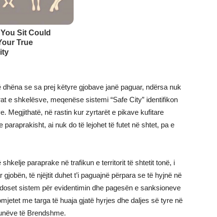
dhëna se sa prej këtyre gjobave janë paguar, ndërsa nuk
t e shkelësve, meqenëse sistemi “Safe City” identifikon
e. Megjithatë, në rastin kur zyrtarët e pikave kufitare
 paraprakisht, ai nuk do të lejohet të futet në shtet, pa e
hkelje paraprake në trafikun e territorit të shtetit tonë, i
 gjobën, të njëjtit duhet t’i paguajnë përpara se të hyjnë në
endoset sistem për evidentimin dhe pagesën e sanksioneve
mjetet me targa të huaja gjatë hyrjes dhe daljes së tyre në
e Punëve të Brendshme.