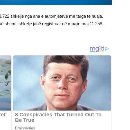
33.722 shkelje nga ana e automjeteve me targa të huaja.
 shumti shkelje janë regjistruar në muajin maj 11.258.