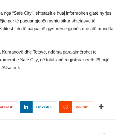
a nga “Safe City”, shtetasit e huaj informohen gjatë hyrjes
njëjtë për të paguar gjobën ashtu sikur shtetasve të
8 ditësh, do të paguajnë gjysmën e gjobës dhe atë mund ta
p, Kumanovë dhe Tetovë, ndërsa paralajmërohet të
erat e Safe City, në total janë regjistruar rreth 29 mijë
. /Alsat.mk
nterest
Linkedin
ReddIt