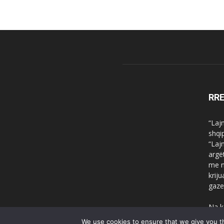
RR
“Laj
shqi
“Laj
argë
me n
krij
gaze
Na k
We use cookies to ensure that we give you th