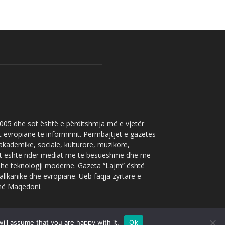
 2005 dhe sot është e përditshmja më e vjetër
t evropiane të informimit. Përmbajtjet e gazetës
 akademike, sociale, kulturore, muzikore,
” sot është ndër mediat më të besueshme dhe më
 dhe teknologji moderne. Gazeta “Lajm” është
allkanike dhe evropiane. Ueb faqja zyrtare e
 në Maqedoni.
ill assume that you are happy with it.
Ok