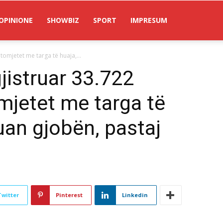
OPINIONE
SHOWBIZ
SPORT
IMPRESUM
utomjetet me targa të huaja,...
gjistruar 33.722
mjetet me targa të
an gjobën, pastaj
Twitter
Pinterest
Linkedin