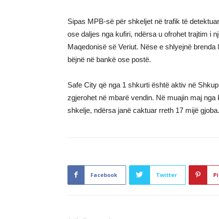
Sipas MPB-së për shkeljet në trafik të detektuar
ose daljes nga kufiri, ndërsa u ofrohet trajtim i 
Maqedonisë së Veriut. Nëse e shlyejnë brenda 
bëjnë në bankë ose postë.
Safe City që nga 1 shkurti është aktiv në Shku
zgjerohet në mbarë vendin. Në muajin maj nga kam
shkelje, ndërsa janë caktuar rreth 17 mijë gjoba
Facebook
Twitter
Pi