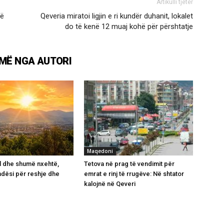
Artikulli tjetër
në
Qeveria miratoi ligjin e ri kundër duhanit, lokalet
do të kenë 12 muaj kohë për përshtatje
MË NGA AUTORI
Maqedoni
l dhe shumë nxehtë,
Tetova në prag të vendimit për
dësi për reshje dhe
emrat e rinj të rrugëve: Në shtator
kalojnë në Qeveri