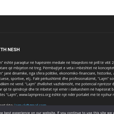
ETH NESH
m” është paraqitur në hapësirën mediale në Maqedoni në prill të vitit
ptare që mbijeton në treg. Përmbajtjet e veta i mbështet në koncepte
m” janë dinamike, nga sfera politike, ekonomiko-financiare, historike,
tuese, sportive, etj.. Falë përkushtimit dhe profesionalizmit, “Lajm
dikim në vend. “Lajm” zhvillohet vazhdimisht, me potencial njerëzor
uar që të qëndrojë dhe të mbetet një emër i dallueshëm në hapësirat b
tës “Lajm”, www.lajmpress.org është një ndër portalet më të njohur
ontakto:
lajm.sk@gmail.com
e best experience on our website. If you continue to use this site we w