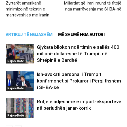
Zyrtarët amerikanë
Miliardat që Irani mund të fitojë
minimizojnë tekstin e
nga marrëveshja me SHBA-në
marrëveshjes me Iranin
ARTIKUJ TË NGJASHËM
MË SHUMË NGA AUTORI
Gjykata bllokon ndërtimin e sallës 400
milionë dollarëshe të Trumpit në
Shtëpinë e Bardhë
Rajon-Botë
Ish-avokati personal i Trumpit
konfirmohet si Prokuror i Përgjithshëm
i SHBA-së
Rajon-Botë
Rritje e ndjeshme e import-eksporteve
në periudhën janar-korrik
Rajon-Botë