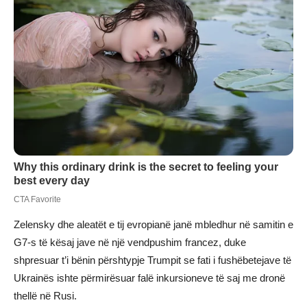
Zelensky dhe aleatët e tij evropianë janë mbledhur në samitin e
G7-s të kësaj jave në një vendpushim francez, duke
shpresuar t’i bënin përshtypje Trumpit se fati i fushëbetejave të
Ukrainës ishte përmirësuar falë inkursioneve të saj me dronë
thellë në Rusi.