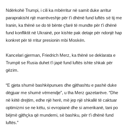
Ndërkohë Trumpi, i cili ka mbërritur në samit duke arritur
paraprakisht një marrëveshje për t’i dhënë fund luftës së tij me
Iranin, ka thënë se do të bënte çfarë të mundte për t’i dhënë
fund konfliktit në Ukrainë, por kishte pak detaje për ndonjë hap
konkret për të rritur presionin mbi Moskën.
Kancelari gjerman, Friedrich Merz, ka thënë se deklarata e
Trumpit se Rusia duhet t’i japë fund luftës ishte shkak për
gëzim.
“E gjeta shumë bashkëpunues dhe gjithashtu e pashë duke
dëgjuar me shumë vëmendje”, u tha Merz gazetarëve. “Dhe
në këtë drejtim, edhe një herë, më jep një shkallë të caktuar
optimizmi se ne këtu, si evropianë dhe si amerikanë, tani po
bëjmë gjithçka që mundemi, së bashku, për t’i dhënë fund
luftës.”