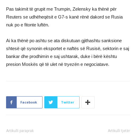
Pas takimit të grupit me Trumpin, Zelensky ka thënë për
Reuters se udhëheqësit e G7-s kanë rënë dakord se Rusia
nuk po e fitonte luftën.
Ai ka thënë po ashtu se ata diskutuan gjithashtu sanksione
shtesë që synonin eksportet e naftës së Rusisë, sektorin e saj
bankar dhe prodhimin e saj ushtarak, duke i bërë kështu
presion Moskës që të ulet në tryezën e negociatave.
Facebook
Twitter
Artikulli paraprak
Artikulli tjetër