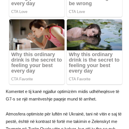
Komentet e tij kanë ngjallur optimizëm midis udhëheqësve të
G7-s se një marrëveshje paqeje mund të arrihet.
Atmosfera optimiste për luftën në Ukrainë, tani në vitin e saj të
pestë, është në kontrast të fortë me takimin e Zelenskyt me
Trumpin në Zyrën Ovale vitin e kaluar, kur atij iu tha se nuk