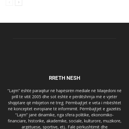
RRETH NESH
“Lajm” është paraqitur në hapësirën mediale në Maqedoni në
prill të vitit 2005 dhe sot është e përditshmja më e vjetër
shqiptare që mbijeton në treg. Përmbajtjet e veta i mbështet
në konceptet evropiane të informimit. Përmbajtjet e gazetës
“Lajm” janë dinamike, nga sfera politike, ekonomiko-
financiare, historike, akademike, sociale, kulturore, muzikore,
argëtuese, sportive, etj.. Falë përkushtimit dhe