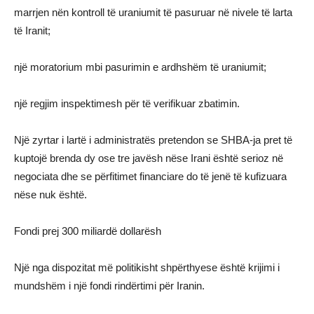
marrjen nën kontroll të uraniumit të pasuruar në nivele të larta
të Iranit;
një moratorium mbi pasurimin e ardhshëm të uraniumit;
një regjim inspektimesh për të verifikuar zbatimin.
Një zyrtar i lartë i administratës pretendon se SHBA-ja pret të
kuptojë brenda dy ose tre javësh nëse Irani është serioz në
negociata dhe se përfitimet financiare do të jenë të kufizuara
nëse nuk është.
Fondi prej 300 miliardë dollarësh
Një nga dispozitat më politikisht shpërthyese është krijimi i
mundshëm i një fondi rindërtimi për Iranin.