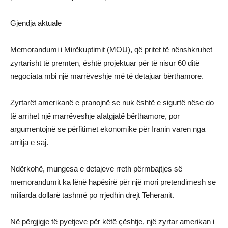
Gjendja aktuale
Memorandumi i Mirëkuptimit (MOU), që pritet të nënshkruhet
zyrtarisht të premten, është projektuar për të nisur 60 ditë
negociata mbi një marrëveshje më të detajuar bërthamore.
Zyrtarët amerikanë e pranojnë se nuk është e sigurtë nëse do
të arrihet një marrëveshje afatgjatë bërthamore, por
argumentojnë se përfitimet ekonomike për Iranin varen nga
arritja e saj.
Ndërkohë, mungesa e detajeve rreth përmbajtjes së
memorandumit ka lënë hapësirë për një mori pretendimesh se
miliarda dollarë tashmë po rrjedhin drejt Teheranit.
Në përgjigje të pyetjeve për këtë çështje, një zyrtar amerikan i