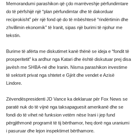
Memorandumi parashikon që çdo marrëveshje përfundimtare
do të përfshijë një “plan përfundimtar dhe të dakorduar
reciprokisht” për një fond që do të mbështesë “rindërtimin dhe
zhvillimin ekonomik” të Iranit, sipas një burimi të njohur me
tekstin.
Burime të afërta me diskutimet kanë thënë se ideja e “fondit të
prosperitetit” ka ardhur nga Katari dhe është diskutuar prej disa
javësh me SHBA-në dhe Iranin. Nisma parashikon investime
të sektorit privat nga shtetet e Gjirit dhe vendet e Azisë
Lindore.
Zëvendëspresidenti JD Vance ka deklaruar për Fox News se
paratë nuk do të vijnë nga taksapaguesit amerikanë dhe se
fondi do të vihet në funksion vetëm nëse Irani i jep fund
përgjithmonë programit të tij bërthamor, heq dorë nga uraniumi
i pasuruar dhe lejon inspektimet bërthamore.