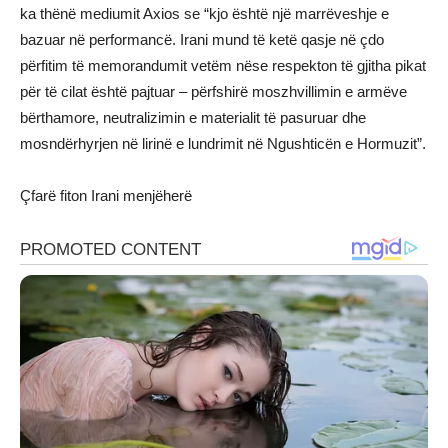
ka thënë mediumit Axios se “kjo është një marrëveshje e
bazuar në performancë. Irani mund të ketë qasje në çdo
përfitim të memorandumit vetëm nëse respekton të gjitha pikat
për të cilat është pajtuar – përfshirë moszhvillimin e armëve
bërthamore, neutralizimin e materialit të pasuruar dhe
mosndërhyrjen në lirinë e lundrimit në Ngushticën e Hormuzit”.
Çfarë fiton Irani menjëherë