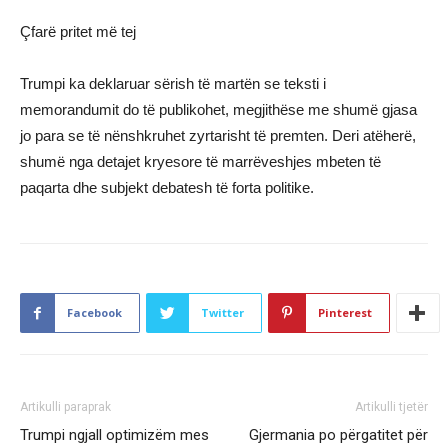
Çfarë pritet më tej
Trumpi ka deklaruar sërish të martën se teksti i
memorandumit do të publikohet, megjithëse me shumë gjasa
jo para se të nënshkruhet zyrtarisht të premten. Deri atëherë,
shumë nga detajet kryesore të marrëveshjes mbeten të
paqarta dhe subjekt debatesh të forta politike.
Facebook
Twitter
Pinterest
Artikulli paraprak
Artikulli tjetër
Trumpi ngjall optimizëm mes
Gjermania po përgatitet për