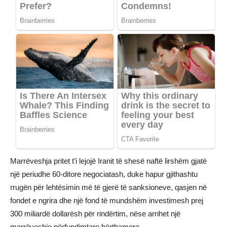
Marrëveshja pritet t’i lejojë Iranit të shesë naftë lirshëm gjatë
një periudhe 60-ditore negociatash, duke hapur gjithashtu
rrugën për lehtësimin më të gjerë të sanksioneve, qasjen në
fondet e ngrira dhe një fond të mundshëm investimesh prej
300 miliardë dollarësh për rindërtim, nëse arrihet një
marrëveshje përfundimtare bërthamore.