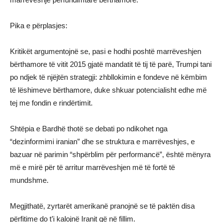
Pika e përplasjes:
Kritikët argumentojnë se, pasi e hodhi poshtë marrëveshjen
bërthamore të vitit 2015 gjatë mandatit të tij të parë, Trumpi tani
po ndjek të njëjtën strategji: zhbllokimin e fondeve në këmbim
të lëshimeve bërthamore, duke shkuar potencialisht edhe më
tej me fondin e rindërtimit.
Shtëpia e Bardhë thotë se debati po ndikohet nga
“dezinformimi iranian” dhe se struktura e marrëveshjes, e
bazuar në parimin “shpërblim për performancë”, është mënyra
më e mirë për të arritur marrëveshjen më të fortë të
mundshme.
Megjithatë, zyrtarët amerikanë pranojnë se të paktën disa
përfitime do t’i kalojnë Iranit që në fillim.