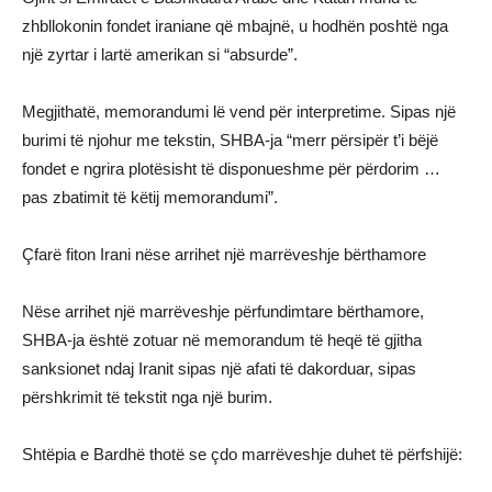
zhbllokonin fondet iraniane që mbajnë, u hodhën poshtë nga
një zyrtar i lartë amerikan si “absurde”.
Megjithatë, memorandumi lë vend për interpretime. Sipas një
burimi të njohur me tekstin, SHBA-ja “merr përsipër t’i bëjë
fondet e ngrira plotësisht të disponueshme për përdorim …
pas zbatimit të këtij memorandumi”.
Çfarë fiton Irani nëse arrihet një marrëveshje bërthamore
Nëse arrihet një marrëveshje përfundimtare bërthamore,
SHBA-ja është zotuar në memorandum të heqë të gjitha
sanksionet ndaj Iranit sipas një afati të dakorduar, sipas
përshkrimit të tekstit nga një burim.
Shtëpia e Bardhë thotë se çdo marrëveshje duhet të përfshijë: