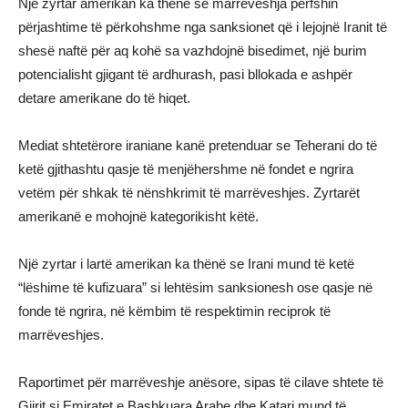
Një zyrtar amerikan ka thënë se marrëveshja përfshin
përjashtime të përkohshme nga sanksionet që i lejojnë Iranit të
shesë naftë për aq kohë sa vazhdojnë bisedimet, një burim
potencialisht gjigant të ardhurash, pasi bllokada e ashpër
detare amerikane do të hiqet.
Mediat shtetërore iraniane kanë pretenduar se Teherani do të
ketë gjithashtu qasje të menjëhershme në fondet e ngrira
vetëm për shkak të nënshkrimit të marrëveshjes. Zyrtarët
amerikanë e mohojnë kategorikisht këtë.
Një zyrtar i lartë amerikan ka thënë se Irani mund të ketë
“lëshime të kufizuara” si lehtësim sanksionesh ose qasje në
fonde të ngrira, në këmbim të respektimin reciprok të
marrëveshjes.
Raportimet për marrëveshje anësore, sipas të cilave shtete të
Gjirit si Emiratet e Bashkuara Arabe dhe Katari mund të