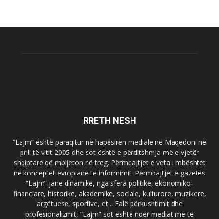
RRETH NESH
“Lajm” është paraqitur në hapësirën mediale në Maqedoni në
prill të vitit 2005 dhe sot është e përditshmja më e vjetër
shqiptare që mbijeton në treg. Përmbajtjet e veta i mbështet
në konceptet evropiane të informimit. Përmbajtjet e gazetës
“Lajm” janë dinamike, nga sfera politike, ekonomiko-
financiare, historike, akademike, sociale, kulturore, muzikore,
argëtuese, sportive, etj.. Falë përkushtimit dhe
profesionalizmit, “Lajm” sot është ndër mediat më të