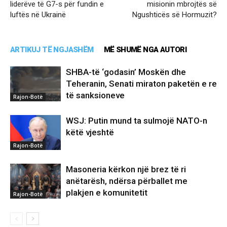
liderëve të G7-s për fundin e
misionin mbrojtës së
luftës në Ukrainë
Ngushticës së Hormuzit?
ARTIKUJ TË NGJASHËM
MË SHUMË NGA AUTORI
SHBA-të ‘godasin’ Moskën dhe
Teheranin, Senati miraton paketën e re
të sanksioneve
Rajon-Botë
WSJ: Putin mund ta sulmojë NATO-n
këtë vjeshtë
Rajon-Botë
Masoneria kërkon një brez të ri
anëtarësh, ndërsa përballet me
plakjen e komunitetit
Rajon-Botë