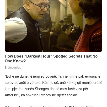
“Edhe ne duhet të jemi evropianë. Tani jemi më pak evropianë
se evropianët e vërtetë. Kështu që, unë kërkoj që menjëherë të
jemi pjesë e zonës Shengen dhe të mos ketë viza për
Amerikë”, ka shkruar Trifonov në rrjetet sociale.