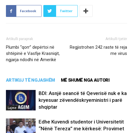
Facebook
Twitter
Artikulli paraprak
Artikulli tjetër
Plumbi “qorr” depërtoi në
Regjistrohen 242 raste të reja
shtëpinë e Vasfije Krasniqit,
me virus
ngjarja ndodhi në Amerikë
ARTIKUJ TË NGJASHËM
MË SHUMË NGA AUTORI
BDI: Asnjë seancë të Qeverisë nuk e ka
kryesuar zëvendëskryeministri i parë
shqiptar
Lajme
Edhe Kuvendi studentor i Universitetit
“Nënë Tereza” me kërkesë: Provimet