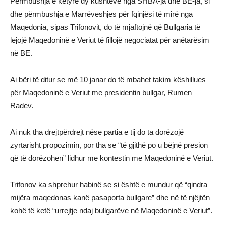
Përmbushja e këtyre dy kushteve nga SHBA-ja dhe BE-ja, si
dhe përmbushja e Marrëveshjes për fqinjësi të mirë nga
Maqedonia, sipas Trifonovit, do të mjaftojnë që Bullgaria të
lejojë Maqedoninë e Veriut të fillojë negociatat për anëtarësim
në BE.
Ai bëri të ditur se më 10 janar do të mbahet takim këshillues
për Maqedoninë e Veriut me presidentin bullgar, Rumen
Radev.
Ai nuk tha drejtpërdrejt nëse partia e tij do ta dorëzojë
zyrtarisht propozimin, por tha se “të gjithë po u bëjnë presion
që të dorëzohen” lidhur me kontestin me Maqedoninë e Veriut.
Trifonov ka shprehur habinë se si është e mundur që “qindra
mijëra maqedonas kanë pasaporta bullgare” dhe në të njëjtën
kohë të ketë “urrejtje ndaj bullgarëve në Maqedoninë e Veriut”.