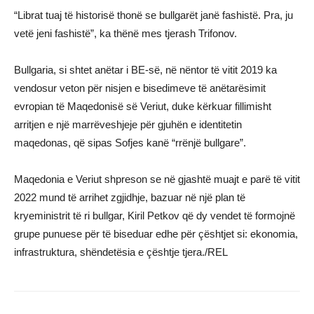
“Librat tuaj të historisë thonë se bullgarët janë fashistë. Pra, ju
vetë jeni fashistë”, ka thënë mes tjerash Trifonov.
Bullgaria, si shtet anëtar i BE-së, në nëntor të vitit 2019 ka
vendosur veton për nisjen e bisedimeve të anëtarësimit
evropian të Maqedonisë së Veriut, duke kërkuar fillimisht
arritjen e një marrëveshjeje për gjuhën e identitetin
maqedonas, që sipas Sofjes kanë “rrënjë bullgare”.
Maqedonia e Veriut shpreson se në gjashtë muajt e parë të vitit
2022 mund të arrihet zgjidhje, bazuar në një plan të
kryeministrit të ri bullgar, Kiril Petkov që dy vendet të formojnë
grupe punuese për të biseduar edhe për çështjet si: ekonomia,
infrastruktura, shëndetësia e çështje tjera./REL