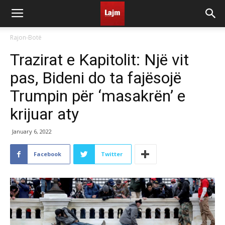
Rajon-Botë
Trazirat e Kapitolit: Një vit
pas, Bideni do ta fajësojë
Trumpin për ‘masakrën’ e
krijuar aty
January 6, 2022
Facebook
Twitter