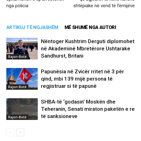
nga policia
shtëpiake në vend të fëmijëve
ARTIKUJ TË NGJASHËM
MË SHUMË NGA AUTORI
Nëntoger Kushtrim Derguti diplomohet
në Akademinë Mbretërore Ushtarake
Sandhurst, Britani
Rajon-Botë
Papunësia në Zvicër rritet në 3 për
qind, mbi 139 mijë persona të
regjistruar si të papunë
Rajon-Botë
SHBA-të ‘godasin’ Moskën dhe
Teheranin, Senati miraton paketën e re
të sanksioneve
Rajon-Botë