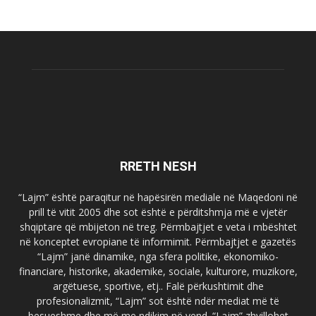
RRETH NESH
“Lajm” është paraqitur në hapësirën mediale në Maqedoni në
prill të vitit 2005 dhe sot është e përditshmja më e vjetër
shqiptare që mbijeton në treg. Përmbajtjet e veta i mbështet
në konceptet evropiane të informimit. Përmbajtjet e gazetës
“Lajm” janë dinamike, nga sfera politike, ekonomiko-
financiare, historike, akademike, sociale, kulturore, muzikore,
argëtuese, sportive, etj.. Falë përkushtimit dhe
profesionalizmit, “Lajm” sot është ndër mediat më të
besueshme dhe më me ndikim në vend. “Lajm” zhvillohet