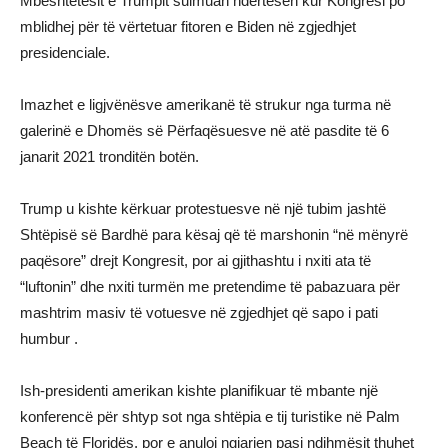
Mbështetësit e Trumpit sulmuan ndërtesën kur Kongresi po
mblidhej për të vërtetuar fitoren e Biden në zgjedhjet
presidenciale.
Imazhet e ligjvënësve amerikanë të strukur nga turma në
galerinë e Dhomës së Përfaqësuesve në atë pasdite të 6
janarit 2021 tronditën botën.
Trump u kishte kërkuar protestuesve në një tubim jashtë
Shtëpisë së Bardhë para kësaj që të marshonin “në mënyrë
paqësore” drejt Kongresit, por ai gjithashtu i nxiti ata të
“luftonin” dhe nxiti turmën me pretendime të pabazuara për
mashtrim masiv të votuesve në zgjedhjet që sapo i pati
humbur .
Ish-presidenti amerikan kishte planifikuar të mbante një
konferencë për shtyp sot nga shtëpia e tij turistike në Palm
Beach të Floridës, por e anuloi ngjarjen pasi ndihmësit thuhet