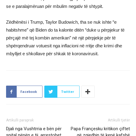
se e paralajmëruan për mbulim negativ të shtypit.
Zëdhënësi i Trump, Taylor Budowich, tha se nuk ishte “e
habitshme” që Biden do ta kalonte ditën “duke u përpjekur të
përçajë më tej kombin amerikan” në një përpjekje për të
shpërqendruar votuesit nga inflacioni në rritje dhe krimi dhe
mbylljet e shkollave për shkak të koronavirusit.
Facebook
Twitter
Artikulli paraprak
Artikulli tjetër
Djali nga Vushtrria e bën për
Papa Françesku kritikon çiftet
spital nënën e tij, arrestohet
që zgjedhin të kenë kafshë