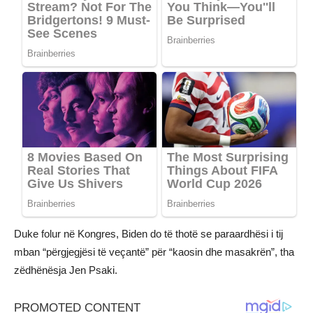
Duke folur në Kongres, Biden do të thotë se paraardhësi i tij
mban “përgjegjësi të veçantë” për “kaosin dhe masakrën”, tha
zëdhënësja Jen Psaki.