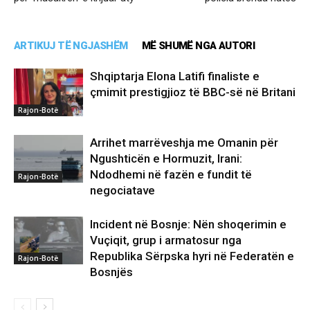
ARTIKUJ TË NGJASHËM
MË SHUMË NGA AUTORI
Shqiptarja Elona Latifi finaliste e
çmimit prestigjioz të BBC-së në Britani
Rajon-Botë
Arrihet marrëveshja me Omanin për
Ngushticën e Hormuzit, Irani:
Ndodhemi në fazën e fundit të
Rajon-Botë
negociatave
Incident në Bosnje: Nën shoqerimin e
Vuçiqit, grup i armatosur nga
Republika Sërpska hyri në Federatën e
Rajon-Botë
Bosnjës