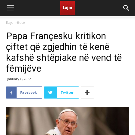
Rajon-Botë
Papa Françesku kritikon
çiftet që zgjedhin të kenë
kafshë shtëpiake në vend të
fëmijëve
January 6, 2022
Facebook
Twitter