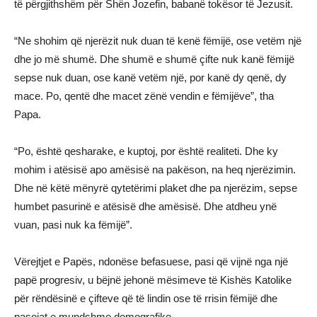
të përgjithshëm për Shën Jozefin, babanë tokësor të Jezusit.
“Ne shohim që njerëzit nuk duan të kenë fëmijë, ose vetëm një
dhe jo më shumë. Dhe shumë e shumë çifte nuk kanë fëmijë
sepse nuk duan, ose kanë vetëm një, por kanë dy qenë, dy
mace. Po, qentë dhe macet zënë vendin e fëmijëve”, tha
Papa.
“Po, është qesharake, e kuptoj, por është realiteti. Dhe ky
mohim i atësisë apo amësisë na pakëson, na heq njerëzimin.
Dhe në këtë mënyrë qytetërimi plaket dhe pa njerëzim, sepse
humbet pasurinë e atësisë dhe amësisë. Dhe atdheu ynë
vuan, pasi nuk ka fëmijë”.
Vërejtjet e Papës, ndonëse befasuese, pasi që vijnë nga një
papë progresiv, u bëjnë jehonë mësimeve të Kishës Katolike
për rëndësinë e çifteve që të lindin ose të rrisin fëmijë dhe
pasojat e mundshme demografike.