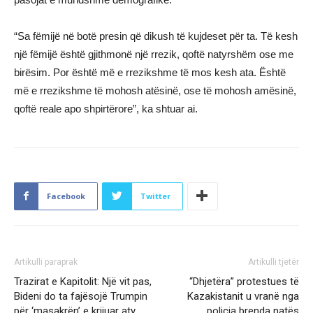
“Sa fëmijë në botë presin që dikush të kujdeset për ta. Të kesh
një fëmijë është gjithmonë një rrezik, qoftë natyrshëm ose me
birësim. Por është më e rrezikshme të mos kesh ata. Është
më e rrezikshme të mohosh atësinë, ose të mohosh amësinë,
qoftë reale apo shpirtërore”, ka shtuar ai.
Facebook
Twitter
Artikulli paraprak
Artikulli tjetër
Trazirat e Kapitolit: Një vit pas,
“Dhjetëra” protestues të
Bideni do ta fajësojë Trumpin
Kazakistanit u vranë nga
për ‘masakrën’ e krijuar aty
policia brenda natës