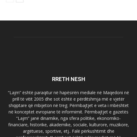
RRETH NESH
“Lajm” është paraqitur në hapësirën mediale në Maqedoni në
prill të vitit 2005 dhe sot është e përditshmja më e vjetër
shqiptare që mbijeton në treg. Përmbajtjet e veta i mbështet
në konceptet evropiane të informimit. Përmbajtjet e gazetës
“Lajm” janë dinamike, nga sfera politike, ekonomiko-
financiare, historike, akademike, sociale, kulturore, muzikore,
argëtuese, sportive, etj.. Falë përkushtimit dhe