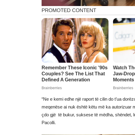
“Ne e kemi edhe një raport të cilin do t’ua dorëz
meqenëse ai nuk është këtu më ka autorizuar m
çdo gjë të bukur, suksese të mëdha, shëndet, l
Pacolli.