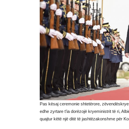
Pas kësaj ceremonie shtetërore, zëvendëskryemi
edhe zyrtare t’ia dorëzojë kryeministrit të ri, A
quajtur këtë një ditë të jashtëzakonshme për Kos