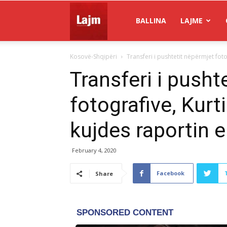
Gazeta
BALLINA
LAJME
Kosovë-Shqipëri
Transferi i pushtetit nëpërmjet foto
Lajm
Transferi i pusht
fotografive, Kurt
kujdes raportin e
February 4, 2020
Facebook
Share