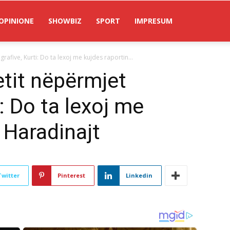
OPINIONE
SHOWBIZ
SPORT
IMPRESUM
grafive, Kurti: Do ta lexoj me kujdes raportin...
etit nëpërmjet
i: Do ta lexoj me
 Haradinajt
Twitter
Pinterest
Linkedin