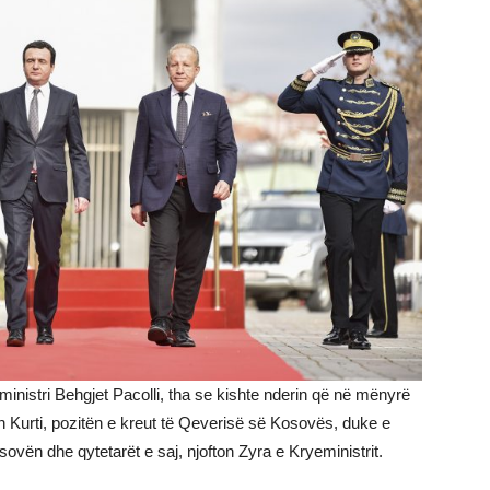
nistri Behgjet Pacolli, tha se kishte nderin që në mënyrë
lbin Kurti, pozitën e kreut të Qeverisë së Kosovës, duke e
ovën dhe qytetarët e saj, njofton Zyra e Kryeministrit.