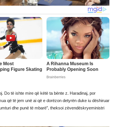
oj. Do të ishte mire që këtë ta bënte z. Haradinaj, por
ua që të jem unë ai që e dorëzon detyrën duke iu dëshiruar
umturi dhe punë të mbarë”, theksoi zëvendëskryeministri