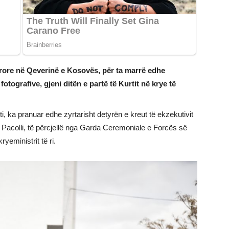
ërore në Qeverinë e Kosovës, për ta marrë edhe
otografive, gjeni ditën e partë të Kurtit në krye të
i, ka pranuar edhe zyrtarisht detyrën e kreut të ekzekutivit
 Pacolli, të përcjellë nga Garda Ceremoniale e Forcës së
yeministrit të ri.