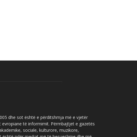
 2005 dhe sot është e përditshmja më e vjetër
t evropiane të informimit. Përmbajtjet e gazetës
 akademike, sociale, kulturore, muzikore,
” sot është ndër mediat më të besueshme dhe më