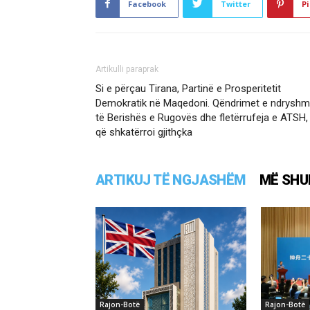
Facebook
Twitter
Pi
Artikulli paraprak
Si e përçau Tirana, Partinë e Prosperitetit
Demokratik në Maqedoni. Qëndrimet e ndrysh
të Berishës e Rugovës dhe fletërrufeja e ATSH,
që shkatërroi gjithçka
ARTIKUJ TË NGJASHËM
MË SHU
Rajon-Botë
Rajon-Botë