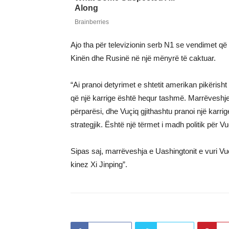
Ajo tha për televizionin serb N1 se vendimet që V
Kinën dhe Rusinë në një mënyrë të caktuar.
“Ai pranoi detyrimet e shtetit amerikan pikërisht 
që një karrige është hequr tashmë. Marrëveshjet
përparësi, dhe Vuçiq gjithashtu pranoi një karrige
strategjik. Është një tërmet i madh politik për Vu
Sipas saj, marrëveshja e Uashingtonit e vuri Vuç
kinez Xi Jinping”.