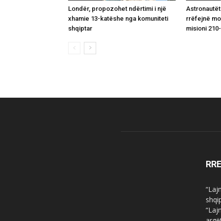
Londër, propozohet ndërtimi i një
Astronautët
xhamie 13-katëshe nga komuniteti
rrëfejnë m
shqiptar
misioni 210-
RR
“Laj
shqi
“Laj
argë