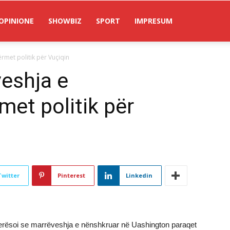
OPINIONE
SHOWBIZ
SPORT
IMPRESUM
ërmet politik për Vuçiqin
veshja e
met politik për
Twitter
Pinterest
Linkedin
lerësoi se marrëveshja e nënshkruar në Uashington paraqet