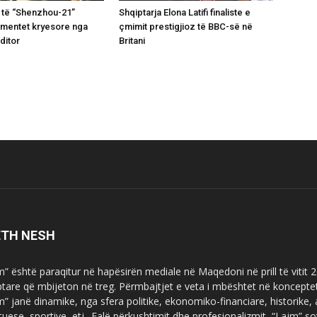
 të “Shenzhou-21”
Shqiptarja Elona Latifi finaliste e
omentet kryesore nga
çmimit prestigjioz të BBC-së në
ditor
Britani
ETH NESH
m” është paraqitur në hapësirën mediale në Maqedoni në prill të vitit
ptare që mbijeton në treg. Përmbajtjet e veta i mbështet në koncepte
m” janë dinamike, nga sfera politike, ekonomiko-financiare, historike,
tuese, sportive, etj.. Falë përkushtimit dhe profesionalizmit, “Lajm