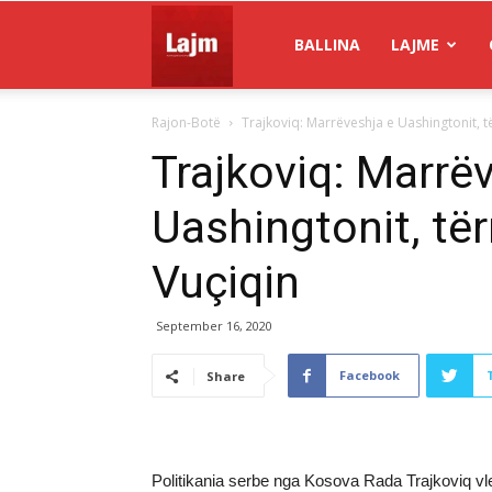
Gazeta
BALLINA
LAJME
Rajon-Botë
Trajkoviq: Marrëveshja e Uashingtonit, t
Lajm
Trajkoviq: Marrë
Uashingtonit, tër
Vuçiqin
September 16, 2020
Facebook
Share
Politikania serbe nga Kosova Rada Trajkoviq v