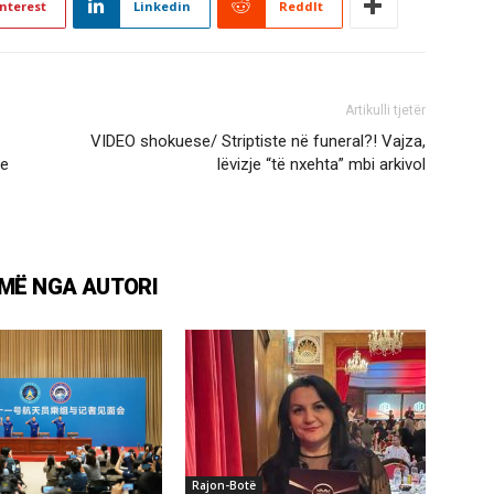
nterest
Linkedin
ReddIt
Artikulli tjetër
VIDEO shokuese/ Striptiste në funeral?! Vajza,
me
lëvizje “të nxehta” mbi arkivol
MË NGA AUTORI
Rajon-Botë