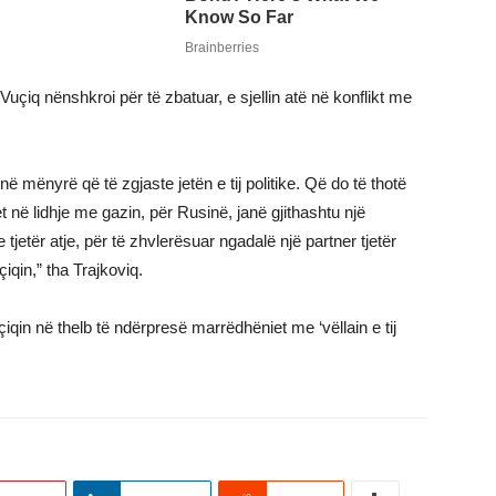
uçiq nënshkroi për të zbatuar, e sjellin atë në konflikt me
në mënyrë që të zgjaste jetën e tij politike. Që do të thotë
 në lidhje me gazin, për Rusinë, janë gjithashtu një
 tjetër atje, për të zhvlerësuar ngadalë një partner tjetër
çiqin,” tha Trajkoviq.
iqin në thelb të ndërpresë marrëdhëniet me ‘vëllain e tij