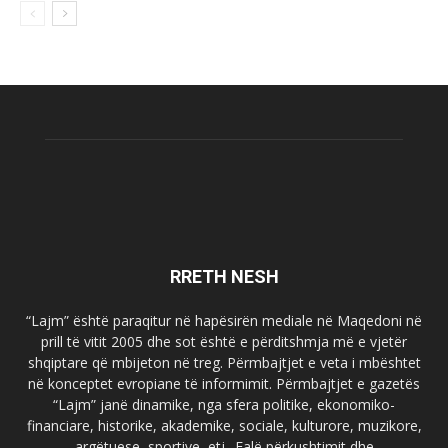
RRETH NESH
“Lajm” është paraqitur në hapësirën mediale në Maqedoni në
prill të vitit 2005 dhe sot është e përditshmja më e vjetër
shqiptare që mbijeton në treg. Përmbajtjet e veta i mbështet
në konceptet evropiane të informimit. Përmbajtjet e gazetës
“Lajm” janë dinamike, nga sfera politike, ekonomiko-
financiare, historike, akademike, sociale, kulturore, muzikore,
argëtuese, sportive, etj.. Falë përkushtimit dhe