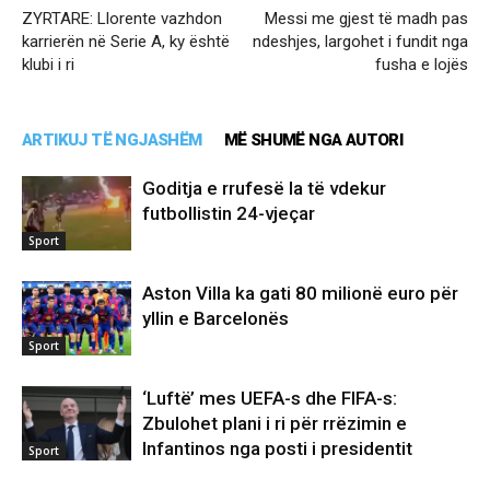
ZYRTARE: Llorente vazhdon
Messi me gjest të madh pas
karrierën në Serie A, ky është
ndeshjes, largohet i fundit nga
klubi i ri
fusha e lojës
ARTIKUJ TË NGJASHËM
MË SHUMË NGA AUTORI
Goditja e rrufesë la të vdekur
futbollistin 24-vjeçar
Sport
Aston Villa ka gati 80 milionë euro për
yllin e Barcelonës
Sport
‘Luftë’ mes UEFA-s dhe FIFA-s:
Zbulohet plani i ri për rrëzimin e
Infantinos nga posti i presidentit
Sport