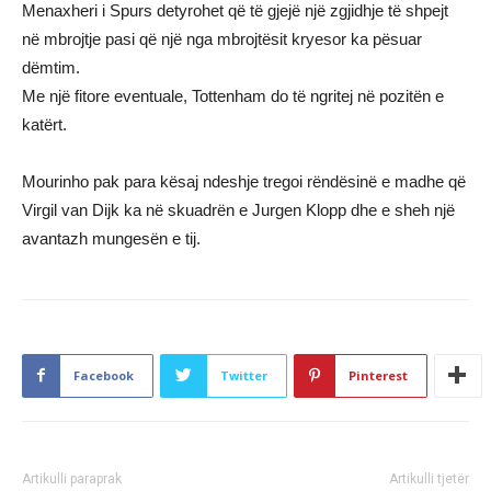
Menaxheri i Spurs detyrohet që të gjejë një zgjidhje të shpejt
në mbrojtje pasi që një nga mbrojtësit kryesor ka pësuar
dëmtim.
Me një fitore eventuale, Tottenham do të ngritej në pozitën e
katërt.
Mourinho pak para kësaj ndeshje tregoi rëndësinë e madhe që
Virgil van Dijk ka në skuadrën e Jurgen Klopp dhe e sheh një
avantazh mungesën e tij.
Facebook
Twitter
Pinterest
Artikulli paraprak
Artikulli tjetër