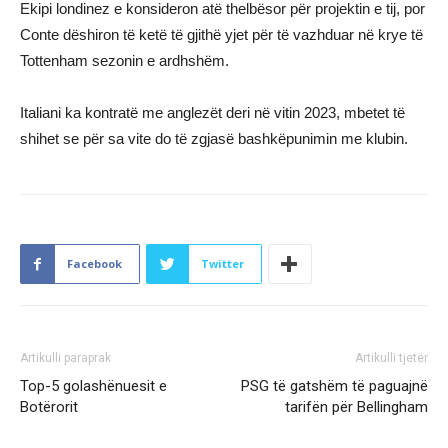
Ekipi londinez e konsideron atë thelbësor për projektin e tij, por
Conte dëshiron të ketë të gjithë yjet për të vazhduar në krye të
Tottenham sezonin e ardhshëm.
Italiani ka kontratë me anglezët deri në vitin 2023, mbetet të
shihet se për sa vite do të zgjasë bashkëpunimin me klubin.
Facebook
Twitter
Artikulli paraprak
Artikulli tjetër
Top-5 golashënuesit e
PSG të gatshëm të paguajnë
Botërorit
tarifën për Bellingham