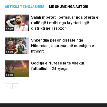
ARTIKUJ TË NGJASHËM
MË SHUMË NGA AUTORI
Salah mbetet i befasuar nga oferta e
rrallë që i erdhi nga kryetari i një
distrikti në Trabzon
Sport
Shkëndija pëson disfatë nga
Hiberniani, shpresat në ndeshjen e
kthimit
Sport
Goditja e rrufesë la të vdekur
futbollistin 24-vjeçar
Sport