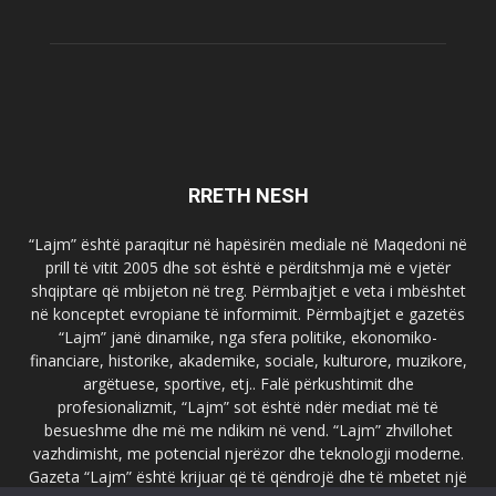
RRETH NESH
“Lajm” është paraqitur në hapësirën mediale në Maqedoni në
prill të vitit 2005 dhe sot është e përditshmja më e vjetër
shqiptare që mbijeton në treg. Përmbajtjet e veta i mbështet
në konceptet evropiane të informimit. Përmbajtjet e gazetës
“Lajm” janë dinamike, nga sfera politike, ekonomiko-
financiare, historike, akademike, sociale, kulturore, muzikore,
argëtuese, sportive, etj.. Falë përkushtimit dhe
profesionalizmit, “Lajm” sot është ndër mediat më të
besueshme dhe më me ndikim në vend. “Lajm” zhvillohet
vazhdimisht, me potencial njerëzor dhe teknologji moderne.
Gazeta “Lajm” është krijuar që të qëndrojë dhe të mbetet një