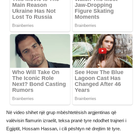
Në video shihet një grup mbështetësish argjentinas që
valëvisin flamurin izraelit, teksa pranë tyre ndodhet trajneri i
Egjiptit, Hossam Hassan, i cili pështyn në drejtim të tyre.