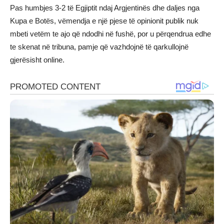
Pas humbjes 3-2 të Egjiptit ndaj Argjentinës dhe daljes nga
Kupa e Botës, vëmendja e një pjese të opinionit publik nuk
mbeti vetëm te ajo që ndodhi në fushë, por u përqendrua edhe
te skenat në tribuna, pamje që vazhdojnë të qarkullojnë
gjerësisht online.