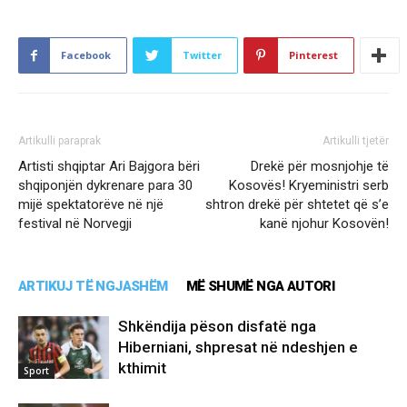
Facebook
Twitter
Pinterest
Artikulli paraprak
Artikulli tjetër
Artisti shqiptar Ari Bajgora bëri
Drekë për mosnjohje të
shqiponjën dykrenare para 30
Kosovës! Kryeministri serb
mijë spektatorëve në një
shtron drekë për shtetet që s’e
festival në Norvegji
kanë njohur Kosovën!
ARTIKUJ TË NGJASHËM
MË SHUMË NGA AUTORI
Shkëndija pëson disfatë nga
Hiberniani, shpresat në ndeshjen e
kthimit
Sport