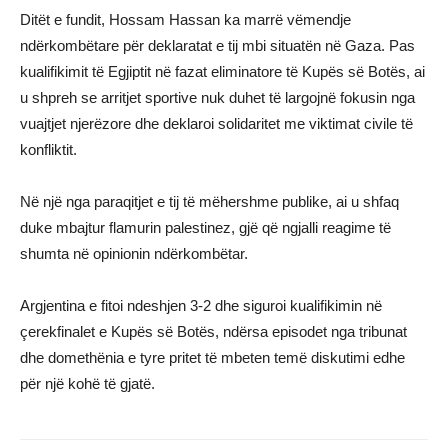
Ditët e fundit, Hossam Hassan ka marrë vëmendje
ndërkombëtare për deklaratat e tij mbi situatën në Gaza. Pas
kualifikimit të Egjiptit në fazat eliminatore të Kupës së Botës, ai
u shpreh se arritjet sportive nuk duhet të largojnë fokusin nga
vuajtjet njerëzore dhe deklaroi solidaritet me viktimat civile të
konfliktit.
Në një nga paraqitjet e tij të mëhershme publike, ai u shfaq
duke mbajtur flamurin palestinez, gjë që ngjalli reagime të
shumta në opinionin ndërkombëtar.
Argjentina e fitoi ndeshjen 3-2 dhe siguroi kualifikimin në
çerekfinalet e Kupës së Botës, ndërsa episodet nga tribunat
dhe domethënia e tyre pritet të mbeten temë diskutimi edhe
për një kohë të gjatë.