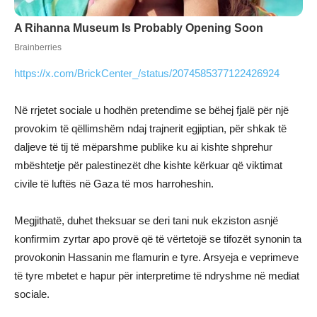
https://x.com/BrickCenter_/status/2074585377122426924
Në rrjetet sociale u hodhën pretendime se bëhej fjalë për një
provokim të qëllimshëm ndaj trajnerit egjiptian, për shkak të
daljeve të tij të mëparshme publike ku ai kishte shprehur
mbështetje për palestinezët dhe kishte kërkuar që viktimat
civile të luftës në Gaza të mos harroheshin.
Megjithatë, duhet theksuar se deri tani nuk ekziston asnjë
konfirmim zyrtar apo provë që të vërtetojë se tifozët synonin ta
provokonin Hassanin me flamurin e tyre. Arsyeja e veprimeve
të tyre mbetet e hapur për interpretime të ndryshme në mediat
sociale.