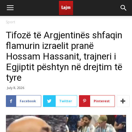
Sport
Tifozë të Argjentinës shfaqin
flamurin izraelit pranë
Hossam Hassanit, trajneri i
Egjiptit pështyn në drejtim të
tyre
July 8, 2026
Facebook
Twitter
Pinterest