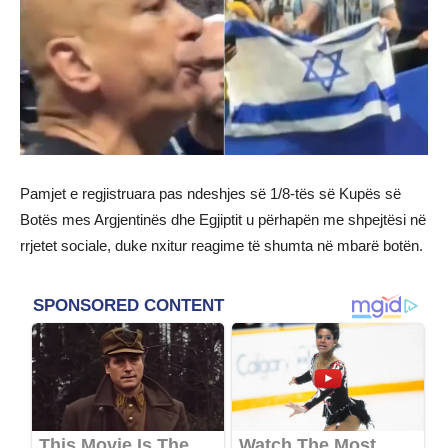
Pamjet e regjistruara pas ndeshjes së 1/8-tës së Kupës së
Botës mes Argjentinës dhe Egjiptit u përhapën me shpejtësi në
rrjetet sociale, duke nxitur reagime të shumta në mbarë botën.