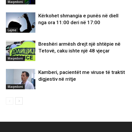
Maqedoni
Kërkohet shmangia e punës në diell
nga ora 11:00 deri në 17:00
Lajme
Breshëri armësh drejt një shtëpie në
Tetovë, caku ishte një 48 vjeçar
Maqedoni
Kamberi, pacientët me viruse të traktit
digjestiv në rritje
Maqedoni