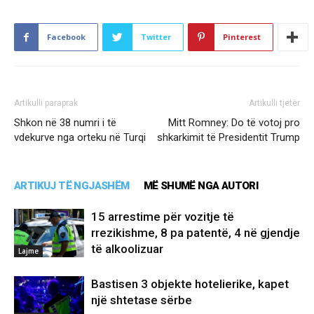
Facebook
Twitter
Pinterest
Artikulli paraprak
Artikulli tjetër
Shkon në 38 numri i të
Mitt Romney: Do të votoj pro
vdekurve nga orteku në Turqi
shkarkimit të Presidentit Trump
ARTIKUJ TË NGJASHËM
MË SHUMË NGA AUTORI
15 arrestime për vozitje të
rrezikishme, 8 pa patentë, 4 në gjendje
të alkoolizuar
Lajme
Bastisen 3 objekte hotelierike, kapet
një shtetase sërbe