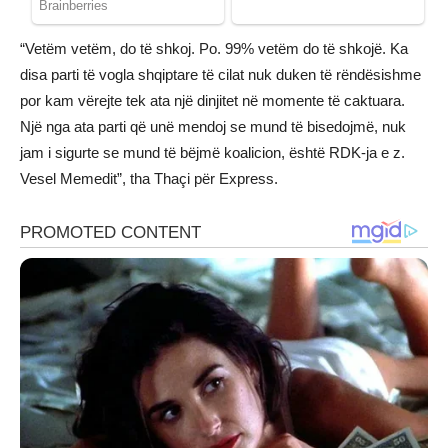
“Vetëm vetëm, do të shkoj. Po. 99% vetëm do të shkojë. Ka
disa parti të vogla shqiptare të cilat nuk duken të rëndësishme
por kam vërejte tek ata një dinjitet në momente të caktuara.
Një nga ata parti që unë mendoj se mund të bisedojmë, nuk
jam i sigurte se mund të bëjmë koalicion, është RDK-ja e z.
Vesel Memedit”, tha Thaçi për Express.