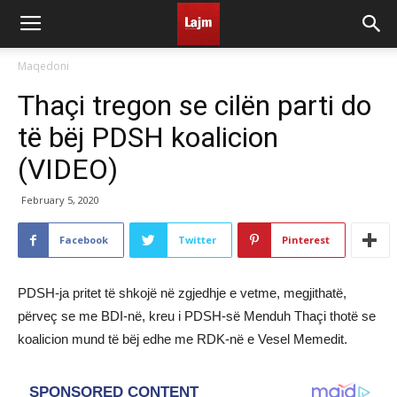
Maqedoni
Thaçi tregon se cilën parti do
të bëj PDSH koalicion
(VIDEO)
February 5, 2020
Facebook
Twitter
Pinterest
PDSH-ja pritet të shkojë në zgjedhje e vetme, megjithatë,
përveç se me BDI-në, kreu i PDSH-së Menduh Thaçi thotë se
koalicion mund të bëj edhe me RDK-në e Vesel Memedit.