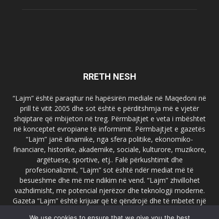
RRETH NESH
“Lajm” është paraqitur në hapësirën mediale në Maqedoni në
prill të vitit 2005 dhe sot është e përditshmja më e vjetër
shqiptare që mbijeton në treg. Përmbajtjet e veta i mbështet
në konceptet evropiane të informimit. Përmbajtjet e gazetës
“Lajm” janë dinamike, nga sfera politike, ekonomiko-
financiare, historike, akademike, sociale, kulturore, muzikore,
argëtuese, sportive, etj.. Falë përkushtimit dhe
profesionalizmit, “Lajm” sot është ndër mediat më të
besueshme dhe më me ndikim në vend. “Lajm” zhvillohet
vazhdimisht, me potencial njerëzor dhe teknologji moderne.
Gazeta “Lajm” është krijuar që të qëndrojë dhe të mbetet një
emër i dallueshëm në hapësirat ballkanike dhe evropiane. Ueb
We use cookies to ensure that we give you the best