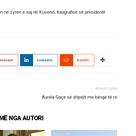
in në zyrën e saj në Kuvend, fotografisë së presidentit
nterest
Linkedin
ReddIt
Artikulli tjetër
Aurela Gaçe së shpejti me këngë të re
MË NGA AUTORI