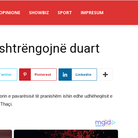
OPINIONE
SHOWBIZ
SPORT
IMPRESUM
 shtrëngojnë duart
Twitter
Pinterest
Linkedin
etorin e pavarësisë të pranishëm ishin edhe udhëheqësit e
 Thaçi.