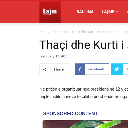
Gazeta
BALLINA
LAJME
Kosovë-Shqipëri
Thaçi dhe Kurti i shtrëngojnë duart
Lajm
Thaçi dhe Kurti i
February 17, 2020
Facebook
Share
Në pritjen e organizuar nga presidenti në 12 vj
rinj të institucioneve të cilët u përshëndetën nga