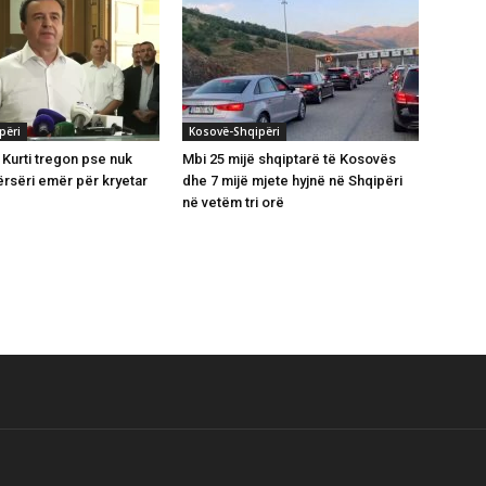
përi
Kosovë-Shqipëri
 Kurti tregon pse nuk
Mbi 25 mijë shqiptarë të Kosovës
rsëri emër për kryetar
dhe 7 mijë mjete hyjnë në Shqipëri
në vetëm tri orë