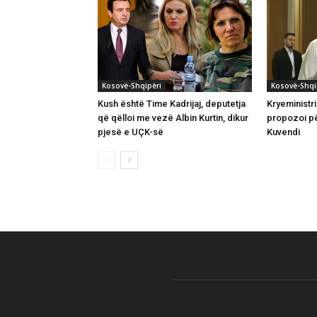
Kosovë-Shqipëri
Kosovë-Shqi
Kush është Time Kadrijaj, deputetja
Kryeministri
që qëlloi me vezë Albin Kurtin, dikur
propozoi pë
pjesë e UÇK-së
Kuvendi