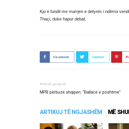
Kjo e fundit me marrjen e detyrës i ndërroi vend
Thaçi, duke hapur debat.
Facebook
Twitter
Pi
Artikulli paraprak
MPB përbuzë shqipen: “Ballacë e poshtme”
ARTIKUJ TË NGJASHËM
MË SHU