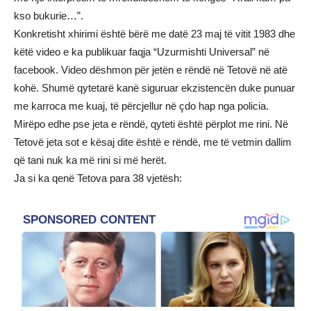
kso bukurie…”.
Konkretisht xhirimi është bërë me datë 23 maj të vitit 1983 dhe
këtë video e ka publikuar faqja “Uzurmishti Universal” në
facebook. Video dëshmon për jetën e rëndë në Tetovë në atë
kohë. Shumë qytetarë kanë siguruar ekzistencën duke punuar
me karroca me kuaj, të përcjellur në çdo hap nga policia.
Mirëpo edhe pse jeta e rëndë, qyteti është përplot me rini. Në
Tetovë jeta sot e kësaj dite është e rëndë, me të vetmin dallim
që tani nuk ka më rini si më herët.
Ja si ka qenë Tetova para 38 vjetësh: