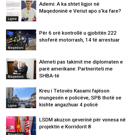
Ademi: A ka shtet ligjor në
Maqedoninë e Veriut apo s’ka fare?
Lajme
Për 6 orë kontrollë u gjobitën 222
shoferë motorrash, 14 të arrestuar
Maqedoni
Ahmeti pas takimit me diplomaten e
parë amerikane: Partneriteti me
SHBA-të
Maqedoni
Kreu i Tetovës Kasami fajëson
mungesën e policëve, SPB thotë se
kishte angazhuar 4 policë
Lajme
LSDM akuzon qeverinë për vonesa në
projektin e Korridorit 8
Maqedoni