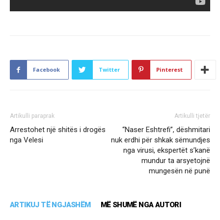
Facebook
Twitter
Pinterest
Artikulli paraprak
Artikulli tjetër
Arrestohet një shitës i drogës
“Naser Eshtrefi”, dëshmitari
nga Velesi
nuk erdhi për shkak sëmundjes
nga virusi, ekspertët s’kanë
mundur ta arsyetojnë
mungesën në punë
ARTIKUJ TË NGJASHËM
MË SHUMË NGA AUTORI