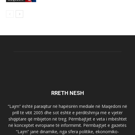
RRETH NESH
“Lajm” është paraqitur në hapësirën mediale në Maqedoni në
prill të vitit 2005 dhe sot është e përditshmja më e vjetër
shqiptare që mbijeton në treg. Përmbajtjet e veta i mbështet
në konceptet evropiane të informimit. Përmbajtjet e gazetës
“Lajm” janë dinamike, nga sfera politike, ekonomiko-