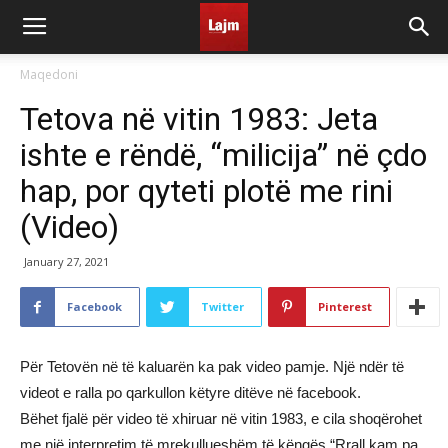
Maqedoni
Tetova në vitin 1983: Jeta
ishte e rëndë, “milicija” në çdo
hap, por qyteti plotë me rini
(Video)
January 27, 2021
Facebook
Twitter
Pinterest
Për Tetovën në të kaluarën ka pak video pamje. Një ndër të
videot e ralla po qarkullon këtyre ditëve në facebook.
Bëhet fjalë për video të xhiruar në vitin 1983, e cila shoqërohet
me një interpretim të mrekullueshëm të këngës “Rrall kam pa