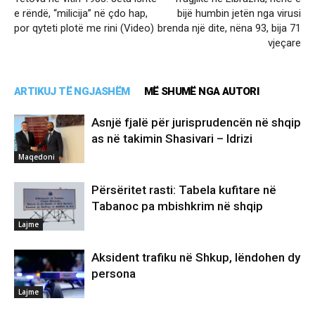
e rëndë, “milicija” në çdo hap,
bijë humbin jetën nga virusi
por qyteti plotë me rini (Video)
brenda një dite, nëna 93, bija 71
vjeçare
ARTIKUJ TË NGJASHËM
MË SHUMË NGA AUTORI
Asnjë fjalë për jurisprudencën në shqip
as në takimin Shasivari – Idrizi
Maqedoni
Përsëritet rasti: Tabela kufitare në
Tabanoc pa mbishkrim në shqip
Lajme
Aksident trafiku në Shkup, lëndohen dy
persona
Lajme