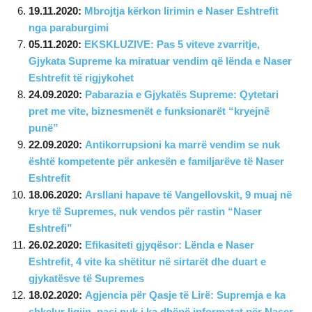
19.11.2020:
Mbrojtja kërkon lirimin e Naser Eshtrefit
nga paraburgimi
05.11.2020:
EKSKLUZIVE: Pas 5 viteve zvarritje,
Gjykata Supreme ka miratuar vendim që lënda e Naser
Eshtrefit të rigjykohet
24.09.2020:
Pabarazia e Gjykatës Supreme: Qytetari
pret me vite, biznesmenët e funksionarët “kryejnë
punë”
22.09.2020:
Antikorrupsioni ka marrë vendim se nuk
është kompetente për ankesën e familjarëve të Naser
Eshtrefit
18.06.2020:
Arsllani hapave të Vangellovskit, 9 muaj në
krye të Supremes, nuk vendos për rastin “Naser
Eshtrefi”
26.02.2020:
Efikasiteti gjyqësor: Lënda e Naser
Eshtrefit, 4 vite ka shëtitur në sirtarët dhe duart e
gjykatësve të Supremes
18.02.2020:
Agjencia për Qasje të Lirë: Supremja e ka
shkelur ligjin, pasi nuk i ka dhënë informatat për Naser