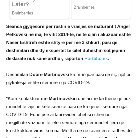
Seanca gjyqësore për rastin e vrasjes së maturantit Angel
Petkovski në maj të vitit 2014-të, në të cilin i akuzuar është
Naser Eshtrefi është shtyrë për më 3 shkurt, pasi që
dëshmitari dhe dy ekspertët të cilët duheshin sot jepnin
deklaratë nuk kanë ardhur, raporton
Portalb.mk
.
Dëshmitari
Dobre
Martinovski
ka munguar pasi që siç njoftoi
gjykatësja është i sëmurë nga COVID-19.
“Kam kontaktuar me
Martinovskin
dhe ai më ka thënë që nuk
mundet të vijë në këtë seancë pasi që ka qenë i sëmurë nga
COVID-19. Edhe pse ai tani evidentohet si i shëruar,
megjithatë vazhdon të jetë i sëmurë nga sëmundjet tjera që i
ka shkaktuar virusi korona. Më tha që në seancën e radhës do