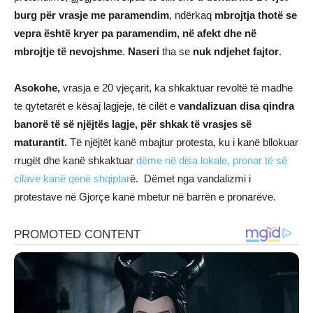
burg për vrasje me paramendim
, ndërkaq
mbrojtja thotë se
vepra është kryer pa paramendim, në afekt dhe në
mbrojtje të nevojshme
.
Naseri
tha se
nuk ndjehet fajtor
.
Asokohe,
vrasja e 20 vjeçarit, ka shkaktuar revoltë të madhe
te qytetarët e kësaj lagjeje, të cilët e
vandalizuan disa qindra
banorë të së njëjtës lagje, për shkak të vrasjes së
maturantit.
Të njëjtët kanë mbajtur protesta, ku i kanë bllokuar
rrugët dhe kanë shkaktuar
dëme në disa lokale, pronar të së
cilave kanë qenë shqiptar
ë. Dëmet nga vandalizmi i
protestave në Gjorçe kanë mbetur në barrën e pronarëve.