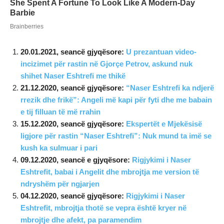
20.01.2021, seancë gjyqësore:
U prezantuan video-
incizimet për rastin në Gjorçe Petrov, askund nuk
shihet Naser Eshtrefi me thikë
21.12.2020, seancë gjyqësore:
“Naser Eshtrefi ka ndjerë
rrezik dhe frikë”: Angeli më kapi për fyti dhe me babain
e tij filluan të më rrahin
15.12.2020, seancë gjyqësore:
Ekspertët e Mjekësisë
ligjore për rastin “Naser Eshtrefi”: Nuk mund ta imë se
kush ka sulmuar i pari
09.12.2020, seancë e gjyqësore:
Rigjykimi i Naser
Eshtrefit, babai i Angelit dhe mbrojtja me version të
ndryshëm për ngjarjen
04.12.2020, seancë gjyqësore:
Rigjykimi i Naser
Eshtrefit, mbrojtja thotë se vepra është kryer në
mbrojtje dhe afekt, pa paramendim