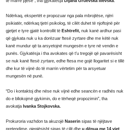
të marrë pjesë”, tha gjykatësja
Dijana
Gruevska
Ilievska
.
Ndërkaq, ekspertët e propozuar nga pala mbrojtëse, njëri
psikiatër, ndërkaq tjetri psikolog, të cilët duhet të njoftojnë për
gjetjet e tyre gjatë kontrollit të
Eshtrefit,
nuk kanë ardhur pasi
që gjykata nuk u ka dorëzuar ftesë zyrtare dhe me këtë nuk
kanë mundur që ta arsyetojnë mungesën e tyre në vendin e
punës. Gjykatësja i tha avokates që t’u tregojë që pavarësisht
se nuk kanë ftesë zyrtare, edhe ftesa me gojë llogaritet si e tillë
dhe kur të vijnë do të marrin vërtetim për ta arsyetuar
mungesën në punë.
“Do i kontaktoj dhe nëse nuk vijnë edhe seancën e radhës nuk
do e bllokojmë gjykimin, do e tërheqë propozimin”, tha
avokatja
Ivanka Stojkovska.
Prokuroria vazhdon ta akuzojë
Naserin
sipas të njëjtave
pretendime, gjegjësisht sipas të cilit dhe
u dënua me 14 vjet