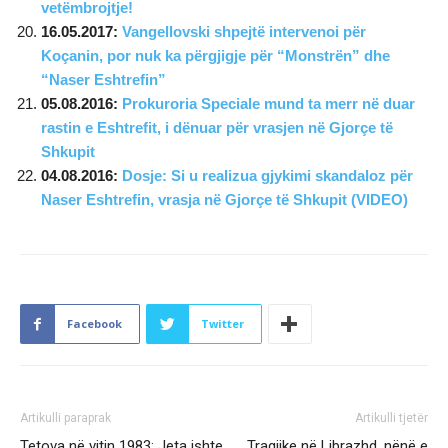
vetëmbrojtje!
16.05.2017:
Vangellovski shpejtë intervenoi për
Koçanin, por nuk ka përgjigje për “Monstrën” dhe
“Naser Eshtrefin”
05.08.2016:
Prokuroria Speciale mund ta merr në duar
rastin e Eshtrefit, i dënuar për vrasjen në Gjorçe të
Shkupit
04.08.2016:
Dosje: Si u realizua gjykimi skandaloz për
Naser Eshtrefin, vrasja në Gjorçe të Shkupit (VIDEO)
Facebook
Twitter
Artikulli paraprak
Artikulli tjetër
Tetova në vitin 1983: Jeta ishte
Tragjike në Librazhd, nënë e