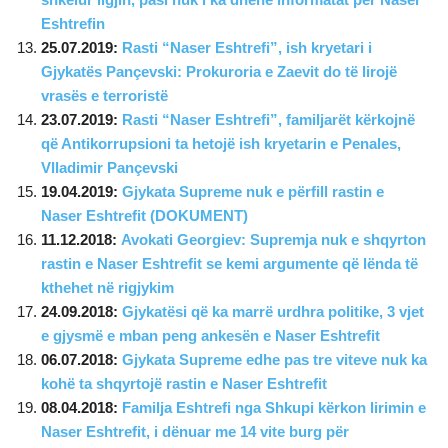
Eshtrefin
25.07.2019:
Rasti “Naser Eshtrefi”, ish kryetari i
Gjykatës Pançevski: Prokuroria e Zaevit do të lirojë
vrasës e terroristë
23.07.2019:
Rasti “Naser Eshtrefi”, familjarët kërkojnë
që Antikorrupsioni ta hetojë ish kryetarin e Penales,
Vlladimir Pançevski
19.04.2019:
Gjykata Supreme nuk e përfill rastin e
Naser Eshtrefit (DOKUMENT)
11.12.2018:
Avokati Georgiev: Supremja nuk e shqyrton
rastin e Naser Eshtrefit se kemi argumente që lënda të
kthehet në rigjykim
24.09.2018:
Gjykatësi që ka marrë urdhra politike, 3 vjet
e gjysmë e mban peng ankesën e Naser Eshtrefit
06.07.2018:
Gjykata Supreme edhe pas tre viteve nuk ka
kohë ta shqyrtojë rastin e Naser Eshtrefit
08.04.2018:
Familja Eshtrefi nga Shkupi kërkon lirimin e
Naser Eshtrefit, i dënuar me 14 vite burg për