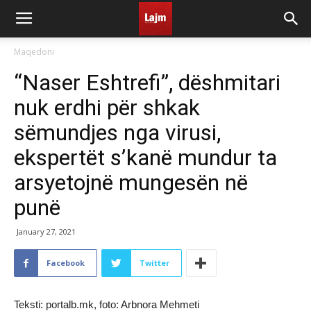
Maqedoni
“Naser Eshtrefi”, dëshmitari
nuk erdhi për shkak
sëmundjes nga virusi,
ekspertët s’kanë mundur ta
arsyetojnë mungesën në
punë
January 27, 2021
Facebook
Twitter
Teksti: portalb.mk, foto: Arbnora Mehmeti