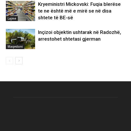
Kryeministri Mickovski: Fuqia blerëse
te ne është më e mirë se në disa
shtete të BE-së
Lajme
Inçizoi objektin ushtarak në Radozhë,
arrestohet shtetasi gjerman
Maqedoni