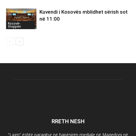
Kuvendi i Kosovës mblidhet sërish sot
në 11:00
Kosovë-
Shqipëri
RRETH NESH
“Lajm” është paraqitur në hapësirën mediale në Maqedoni në