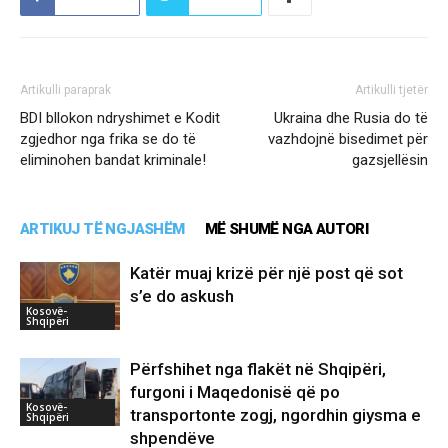
Artikulli paraprak
Artikulli tjetër
BDI bllokon ndryshimet e Kodit
Ukraina dhe Rusia do të
zgjedhor nga frika se do të
vazhdojnë bisedimet për
eliminohen bandat kriminale!
gazsjellësin
ARTIKUJ TË NGJASHËM
MË SHUMË NGA AUTORI
Katër muaj krizë për një post që sot
s’e do askush
Kosovë-
Shqipëri
Përfshihet nga flakët në Shqipëri,
furgoni i Maqedonisë që po
Kosovë-
transportonte zogj, ngordhin giysma e
Shqipëri
shpendëve