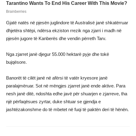
Gjatë natës në pjesën juglindore të Australisë janë shkatërruar
dhjetëra shtëpi, ndërsa ekziston rrezik nga zjarri i madh në
pjesën jugore të Kanberës dhe vendin përreth Tarv.
Nga zjarret janë djegur 55.000 hektarë pyje dhe tokë
bujqësore.
Banorët të cilët janë në afërsi të vatër kryesore janë
paralajmëruar. Sot në mëngjes zjarret janë ende aktive. Para
nesh janë ditë, ndoshta edhe javë për shuarjen e zjarreve, tha
një përfaqësues zyrtar, duke shtuar se gjendja e
jashtëzakonshme do të mbetet në fuqi të paktën deri të hënën.