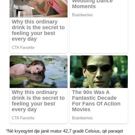
“Në kryeqytet dje janë matur 42,7 gradë Celsius, që paraqet