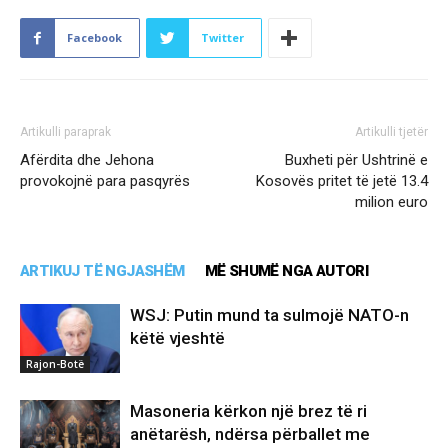
Facebook
Twitter
Artikulli paraprak
Artikulli tjetër
Afërdita dhe Jehona
Buxheti për Ushtrinë e
provokojnë para pasqyrës
Kosovës pritet të jetë 13.4
milion euro
ARTIKUJ TË NGJASHËM
MË SHUMË NGA AUTORI
WSJ: Putin mund ta sulmojë NATO-n
këtë vjeshtë
Rajon-Botë
Masoneria kërkon një brez të ri
anëtarësh, ndërsa përballet me