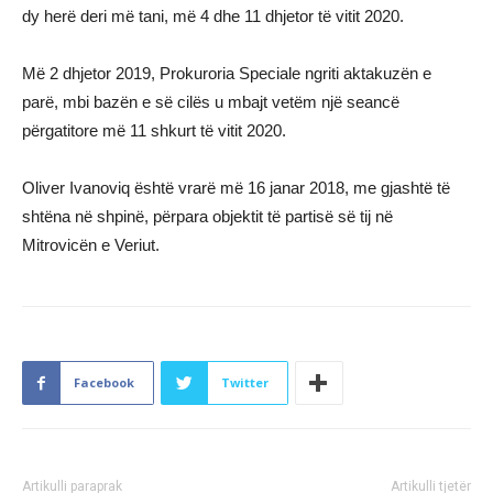
dy herë deri më tani, më 4 dhe 11 dhjetor të vitit 2020.
Më 2 dhjetor 2019, Prokuroria Speciale ngriti aktakuzën e
parë, mbi bazën e së cilës u mbajt vetëm një seancë
përgatitore më 11 shkurt të vitit 2020.
Oliver Ivanoviq është vrarë më 16 janar 2018, me gjashtë të
shtëna në shpinë, përpara objektit të partisë së tij në
Mitrovicën e Veriut.
Facebook
Twitter
Artikulli paraprak
Artikulli tjetër