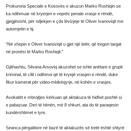
Prokuroria Speciale e Kosovës e akuzon Marko Roshiqin se
ka ndihmuar në kryerjen e veprës penale vrasje e rëndë,
gjegjësisht, për ndjekjen e çdo lëvizjeje të Oliver Ivanoviqit me
automjetin e tij.
“Në xhepin e Oliver Ivanoviqit u gjet një letër, që tregon targat
në pronësi të Marko Roshiqit.”
Gjithashtu, Silvana Arsoviq akuzohet se ishte anëtare e grupit
kriminal, të cilit i ndihmoi që të kryejë vrasjen e rëndë, duke
fikur kamerat për video-mbikëqyrje, në kohën e vrasjes.
Avokatët e mbrojtjes kërkuan që aktakuza të hidhet poshtë si
e pabazuar. Deri të hënën, më 8 shkurt, ata do të paraqesin
kundërshtimet e tyre.
Seanca përgatitore në bazë të aktakuzës së tretë është shtyrë