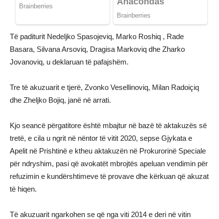
Të paditurit Nedeljko Spasojeviq, Marko Roshiq , Rade
Basara, Silvana Arsoviq, Dragisa Markoviq dhe Zharko
Jovanoviq, u deklaruan të pafajshëm.
Tre të akuzuarit e tjerë, Zvonko Vesellinoviq, Milan Radoiçiq
dhe Zheljko Bojiq, janë në arrati.
Kjo seancë përgatitore është mbajtur në bazë të aktakuzës së
tretë, e cila u ngrit në nëntor të vitit 2020, sepse Gjykata e
Apelit në Prishtinë e ktheu aktakuzën në Prokurorinë Speciale
për ndryshim, pasi që avokatët mbrojtës apeluan vendimin për
refuzimin e kundërshtimeve të provave dhe kërkuan që akuzat
të hiqen.
Të akuzuarit ngarkohen se që nga viti 2014 e deri në vitin