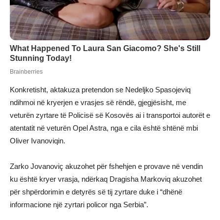
Konkretisht, aktakuza pretendon se Nedeljko Spasojeviq
ndihmoi në kryerjen e vrasjes së rëndë, gjegjësisht, me
veturën zyrtare të Policisë së Kosovës ai i transportoi autorët e
atentatit në veturën Opel Astra, nga e cila është shtënë mbi
Oliver Ivanoviqin.
Zarko Jovanoviç akuzohet për fshehjen e provave në vendin
ku është kryer vrasja, ndërkaq Dragisha Markoviq akuzohet
për shpërdorimin e detyrës së tij zyrtare duke i “dhënë
informacione një zyrtari policor nga Serbia”.