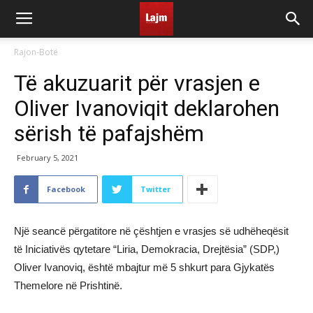
Rajon-Botë
Të akuzuarit për vrasjen e
Oliver Ivanoviqit deklarohen
sërish të pafajshëm
February 5, 2021
Facebook
Twitter
Një seancë përgatitore në çështjen e vrasjes së udhëheqësit
të Iniciativës qytetare “Liria, Demokracia, Drejtësia” (SDP,)
Oliver Ivanoviq, është mbajtur më 5 shkurt para Gjykatës
Themelore në Prishtinë.