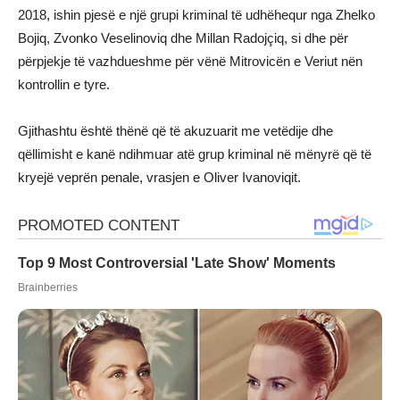
2018, ishin pjesë e një grupi kriminal të udhëhequr nga Zhelko
Bojiq, Zvonko Veselinoviq dhe Millan Radojçiq, si dhe për
përpjekje të vazhdueshme për vënë Mitrovicën e Veriut nën
kontrollin e tyre.
Gjithashtu është thënë që të akuzuarit me vetëdije dhe
qëllimisht e kanë ndihmuar atë grup kriminal në mënyrë që të
kryejë veprën penale, vrasjen e Oliver Ivanoviqit.