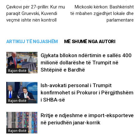
Çavkovi për 27-prillin: Kur mu
Mickoski kërkon: Bashkërisht
paraqit Gruevski, Kuvendi
të mbahen zgjedhjet lokale dhe
veçmë ishte nën kontroll
parlamentare
ARTIKUJ TË NGJASHËM
MË SHUMË NGA AUTORI
Gjykata bllokon ndërtimin e sallës 400
milionë dollarëshe të Trumpit në
Shtëpinë e Bardhë
Rajon-Botë
Ish-avokati personal i Trumpit
konfirmohet si Prokuror i Përgjithshëm
i SHBA-së
Rajon-Botë
Rritje e ndjeshme e import-eksporteve
në periudhën janar-korrik
Rajon-Botë