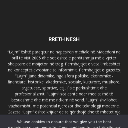
RRETH NESH
“Lajm” është paraqitur në hapësirën mediale në Maqedoni në
prill të vitit 2005 dhe sot është e përditshmja më e vjetër
shqiptare që mbijeton në treg. Përmbajtjet e veta i mbështet
në konceptet evropiane të informimit. Përmbajtjet e gazetës
“Lajm” janë dinamike, nga sfera politike, ekonomiko-
financiare, historike, akademike, sociale, kulturore, muzikore,
argëtuese, sportive, etj.. Falë përkushtimit dhe
profesionalizmit, “Lajm” sot është ndër mediat më të
besueshme dhe më me ndikim në vend. “Lajm” zhvillohet
vazhdimisht, me potencial njerëzor dhe teknologji moderne.
Gazeta “Lajm” është krijuar që të qëndrojë dhe të mbetet një
emër i dallueshëm në hapësirat ballkanike dhe evropiane. Ueb
We use cookies to ensure that we give you the best
faqja zyrtare e gazetës “Lajm”, www.lajmpress.org është një
experience on our website. If you continue to use this site we