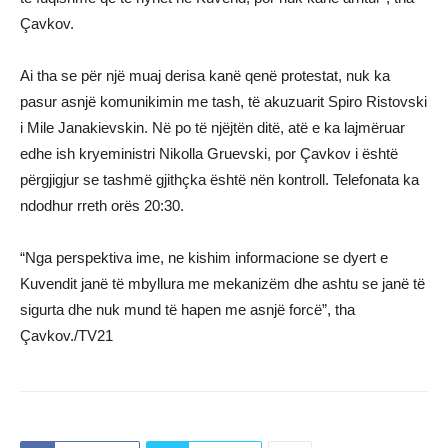
Çavkov.
Ai tha se për një muaj derisa kanë qenë protestat, nuk ka
pasur asnjë komunikimin me tash, të akuzuarit Spiro Ristovski
i Mile Janakievskin. Në po të njëjtën ditë, atë e ka lajmëruar
edhe ish kryeministri Nikolla Gruevski, por Çavkov i është
përgjigjur se tashmë gjithçka është nën kontroll. Telefonata ka
ndodhur rreth orës 20:30.
“Nga perspektiva ime, ne kishim informacione se dyert e
Kuvendit janë të mbyllura me mekanizëm dhe ashtu se janë të
sigurta dhe nuk mund të hapen me asnjë forcë”, tha
Çavkov./TV21