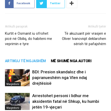
Facebook
Twitter
Artikulli paraprak
Artikulli tjetër
Kurtit e Osmanit iu ofrohet
Të akuzuarit për vrasjen e
picë në Obiliq, do habiteni me
Oliver Ivanoviqit deklarohen
veprimin e tyre
sërish të pafajshëm
ARTIKUJ TË NGJASHËM
MË SHUMË NGA AUTORI
BDI: Presion skandaloz dhe i
papranueshëm nga Vlen ndaj
drejtësisë
Maqedoni
Arrestohet personi i lidhur me
aksidentin fatal në Shkup, ku humbi
jetën 19-vjeçari
Maqedoni