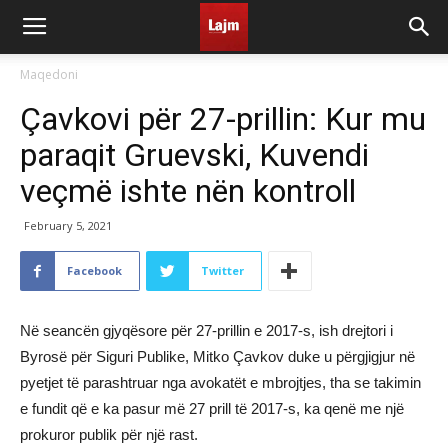
Maqedoni
Çavkovi për 27-prillin: Kur mu
paraqit Gruevski, Kuvendi
veçmë ishte nën kontroll
February 5, 2021
Facebook
Twitter
Në seancën gjyqësore për 27-prillin e 2017-s, ish drejtori i
Byrosë për Siguri Publike, Mitko Çavkov duke u përgjigjur në
pyetjet të parashtruar nga avokatët e mbrojtjes, tha se takimin
e fundit që e ka pasur më 27 prill të 2017-s, ka qenë me një
prokuror publik për një rast.