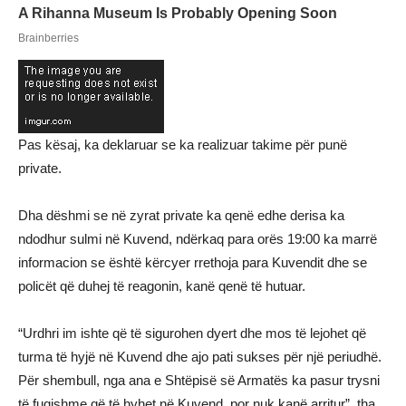
Pas kësaj, ka deklaruar se ka realizuar takime për punë
private.
Dha dëshmi se në zyrat private ka qenë edhe derisa ka
ndodhur sulmi në Kuvend, ndërkaq para orës 19:00 ka marrë
informacion se është kërcyer rrethoja para Kuvendit dhe se
policët që duhej të reagonin, kanë qenë të hutuar.
“Urdhri im ishte që të sigurohen dyert dhe mos të lejohet që
turma të hyjë në Kuvend dhe ajo pati sukses për një periudhë.
Për shembull, nga ana e Shtëpisë së Armatës ka pasur trysni
të fuqishme që të hyhet në Kuvend, por nuk kanë arritur”, tha