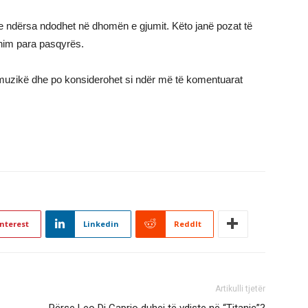
ore ndërsa ndodhet në dhomën e gjumit. Këto janë pozat të
ohim para pasqyrës.
 muzikë dhe po konsiderohet si ndër më të komentuarat
nterest
Linkedin
ReddIt
Artikulli tjetër
Përse Leo Di Caprio duhej të vdiste në “Titanic”?