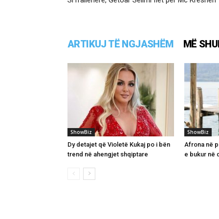
ARTIKUJ TË NGJASHËM
MË SHU
ShowBiz
ShowBiz
Dy detajet që Violetë Kukaj po i bën
Afrona në pr
trend në ahengjet shqiptare
e bukur në d