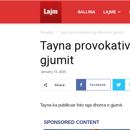
Gazeta
BALLINA
LAJME
ShowBiz
Tayna provokative nga dhoma e gjumit
Lajm
Tayna provokati
gjumit
January 13, 2020
Facebook
Share
Tayna ka publikuar foto nga dhoma e gjumit.