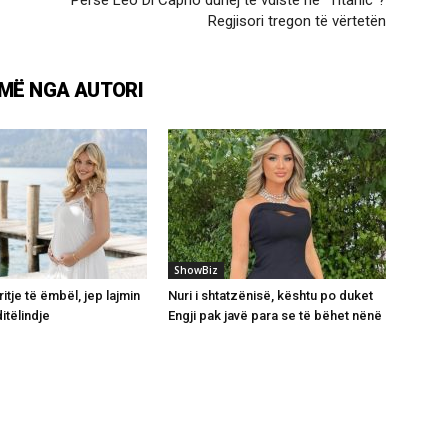
Regjisori tregon të vërtetën
MË NGA AUTORI
ShowBiz
itje të ëmbël, jep lajmin
Nuri i shtatzënisë, kështu po duket
itëlindje
Engji pak javë para se të bëhet nënë