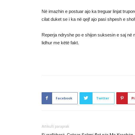
Në imazhin e postuar ajo ka treguar linjat trup
cilat duket se i ka në qejf ajo pasi shpesh e sh
Reperja ndryshe po e shijon suksesin e saj në
lidhur me këtë fakt.
Facebook
Twitter
Pi
Artikulli paraprak
Si rrallëherë, Getoar Selimi flet për Mc Kreshën