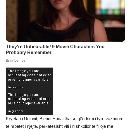
Kryetari i Unionit, Blendi Hodai tha se qëndrimi i tyre vazhdon
të mbetet i njëjtë, përkatësisht viti i ri shkollor të fillojë me