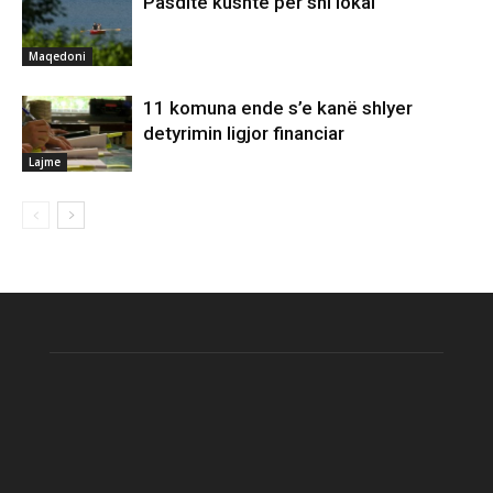
Pasdite kushte për shi lokal
Maqedoni
11 komuna ende s’e kanë shlyer
detyrimin ligjor financiar
Lajme