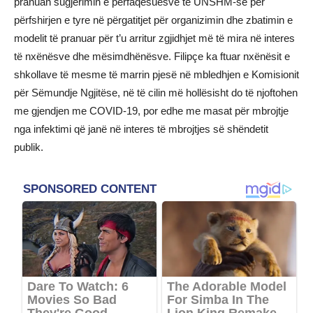
pranuan sugjerimin e përfaqësuesve të UNSHM-së për
përfshirjen e tyre në përgatitjet për organizimin dhe zbatimin e
modelit të pranuar për t’u arritur zgjidhjet më të mira në interes
të nxënësve dhe mësimdhënësve. Filipçe ka ftuar nxënësit e
shkollave të mesme të marrin pjesë në mbledhjen e Komisionit
për Sëmundje Ngjitëse, në të cilin më hollësisht do të njoftohen
me gjendjen me COVID-19, por edhe me masat për mbrojtje
nga infektimi që janë në interes të mbrojtjes së shëndetit
publik.