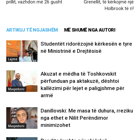
prillit, vazhdon më 26 gusht
Grenellit, të kërkojmë një
Holbrook të ri!
ARTIKUJ TË NGJASHËM
MË SHUMË NGA AUTORI
Studentët ridorëzojnë kërkesën e tyre
në Ministrinë e Drejtësisë
Lajme
Akuzat e mëdha të Toshkovskit
përfunduan pa aktakuzë, dështoi
kallëzimi për lejet e paligjshme për
Maqedoni
armë
Danillovski: Me masa të duhura, rreziku
nga ethet e Nilit Perëndimor
minimizohet
Maqedoni