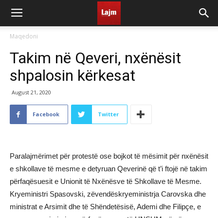
Maqedoni
Takim në Qeveri, nxënësit
shpalosin kërkesat
August 21, 2020
Facebook
Twitter
Paralajmërimet për protestë ose bojkot të mësimit për nxënësit
e shkollave të mesme e detyruan Qeverinë që t’i ftojë në takim
përfaqësuesit e Unionit të Nxënësve të Shkollave të Mesme.
Kryeministri Spasovski, zëvendëskryeministrja Carovska dhe
ministrat e Arsimit dhe të Shëndetësisë, Ademi dhe Filipçe, e