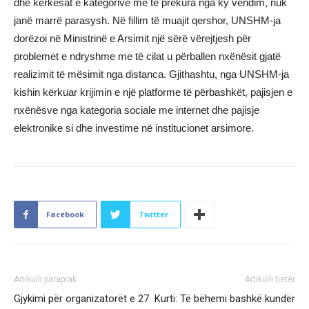
dhe kërkesat e kategorive më të prekura nga ky vendim, nuk
janë marrë parasysh. Në fillim të muajit qershor, UNSHM-ja
dorëzoi në Ministrinë e Arsimit një sërë vërejtjesh për
problemet e ndryshme me të cilat u përballen nxënësit gjatë
realizimit të mësimit nga distanca. Gjithashtu, nga UNSHM-ja
kishin kërkuar krijimin e një platforme të përbashkët, pajisjen e
nxënësve nga kategoria sociale me internet dhe pajisje
elektronike si dhe investime në institucionet arsimore.
Facebook
Twitter
Artikulli paraprak
Artikulli tjetër
Gjykimi për organizatorët e 27
Kurti: Të bëhemi bashkë kundër