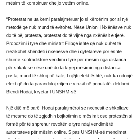
mësim të kombinuar dhe jo vetëm online.
“Protestat ne ua kemi paralajmëruar jo si kërcënim por si një
metodë që nuk mund të evitohet. Nëse Unioni i Nxënësve nuk
do të bëj protesta, protestat do të vijnë nga nxënësit e tjerë.
Propozimi i tyre dhe ministrit Filipçe ishte që nuk duhet të
rrezikohet shëndeti i nxënësve dhe i qytetarëve por është
shumë kontradiktore vendimi i tyre për mësim nga distanca
për shkak se nëse unë do ta kryej mësimin nga distanca
pastaj mund të shkoj në kafe, I njëjti efekt është, nuk ka ndonjë
efekt që do ta parandaloj rritjen e virusit në popullatë- deklaroi
Blendi Hodai, kryetar I UNSHM-së
Një ditë më parë, Hodai paralajmëroi se nxënësit e shkollave
të mesme do të zgjedhin bojkotimin e mësimit ose protestën si
formë për të shprehur revoltën e tyre ndaj vendimit të
autoriteteve për mësim online. Sipas UNSHM-së mendimet