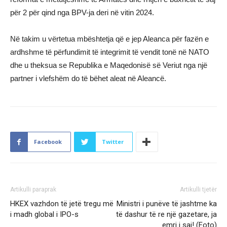
për 2 për qind nga BPV-ja deri në vitin 2024.
Në takim u vërtetua mbështetja që e jep Aleanca për fazën e
ardhshme të përfundimit të integrimit të vendit tonë në NATO
dhe u theksua se Republika e Maqedonisë së Veriut nga një
partner i vlefshëm do të bëhet aleat në Aleancë.
Facebook
Twitter
Artikulli paraprak
Artikulli tjetër
HKEX vazhdon të jetë tregu më
Ministri i punëve të jashtme ka
i madh global i IPO-s
të dashur të re një gazetare, ja
emri i saj! (Foto)