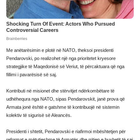
Me anëtarësimin e plotë në NATO, theksoi presidenti
Pendarovski, po realizohet një nga prioritetet kryesore
strategjike të Maqedonisë së Veriut, të përcaktuara që nga
fillimi i pavarësisë së saj.
Kontributi në misionet dhe stërvitjet ndërkombëtare të
udhëhequra nga NATO, sipas Pendarovskit, janë prova që
Armata jonë është e gatshme të kontribuojë në sistemin
kolektiv të sigurisë së Aleancës.
Presidenti i shtetit, Pendarovski e riafirmoi mbështetjen për
reformat e mëtutjeshme të Armatës dhe rritjen e buxhetit të saj