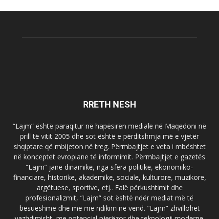
RRETH NESH
“Lajm” është paraqitur në hapësirën mediale në Maqedoni në
prill të vitit 2005 dhe sot është e përditshmja më e vjetër
shqiptare që mbijeton në treg. Përmbajtjet e veta i mbështet
në konceptet evropiane të informimit. Përmbajtjet e gazetës
“Lajm” janë dinamike, nga sfera politike, ekonomiko-
financiare, historike, akademike, sociale, kulturore, muzikore,
argëtuese, sportive, etj.. Falë përkushtimit dhe
profesionalizmit, “Lajm” sot është ndër mediat më të
besueshme dhe më me ndikim në vend. “Lajm” zhvillohet
vazhdimisht, me potencial njerëzor dhe teknologji moderne.