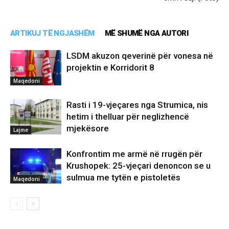
ARTIKUJ TË NGJASHËM
MË SHUMË NGA AUTORI
LSDM akuzon qeverinë për vonesa në
projektin e Korridorit 8
Maqedoni
Rasti i 19-vjeçares nga Strumica, nis
hetim i thelluar për neglizhencë
mjekësore
Lajme
Konfrontim me armë në rrugën për
Krushopek: 25-vjeçari denoncon se u
sulmua me tytën e pistoletës
Maqedoni