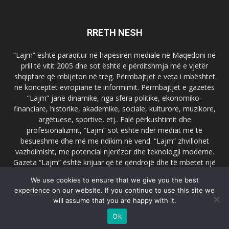
RRETH NESH
“Lajm” është paraqitur në hapësirën mediale në Maqedoni në
prill të vitit 2005 dhe sot është e përditshmja më e vjetër
shqiptare që mbijeton në treg. Përmbajtjet e veta i mbështet
në konceptet evropiane të informimit. Përmbajtjet e gazetës
“Lajm” janë dinamike, nga sfera politike, ekonomiko-
financiare, historike, akademike, sociale, kulturore, muzikore,
argëtuese, sportive, etj.. Falë përkushtimit dhe
profesionalizmit, “Lajm” sot është ndër mediat më të
besueshme dhe më me ndikim në vend. “Lajm” zhvillohet
vazhdimisht, me potencial njerëzor dhe teknologji moderne.
Gazeta “Lajm” është krijuar që të qëndrojë dhe të mbetet një
emër i dallueshëm në hapësirat ballkanike dhe evropiane. Ueb
We use cookies to ensure that we give you the best
faqja zyrtare e gazetës “Lajm”, www.lajmpress.org është një
experience on our website. If you continue to use this site we
ndër portalet më të njohur në Maqedoni.
will assume that you are happy with it.
Na kontakto:
lajm.sk@gmail.com
Ok