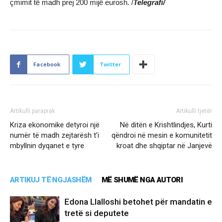
çmimit të madh prej 200 mijë eurosh. /
Telegrafi/
Facebook
Twitter
Artikulli paraprak
Artikulli tjetër
Kriza ekonomike detyroi një
Në ditën e Krishtlindjes, Kurti
numër të madh zejtarësh t’i
qëndroi në mesin e komunitetit
mbyllnin dyqanet e tyre
kroat dhe shqiptar në Janjevë
ARTIKUJ TË NGJASHËM
MË SHUMË NGA AUTORI
Edona Llalloshi betohet për mandatin e
tretë si deputete