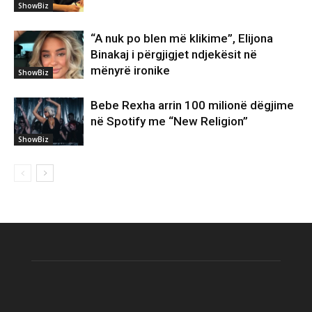
ShowBiz
“A nuk po blen më klikime”, Elijona
Binakaj i përgjigjet ndjekësit në
mënyrë ironike
ShowBiz
Bebe Rexha arrin 100 milionë dëgjime
në Spotify me “New Religion”
ShowBiz