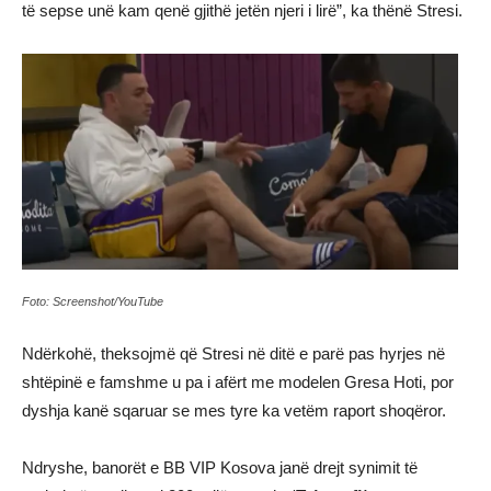
të sepse unë kam qenë gjithë jetën njeri i lirë”, ka thënë Stresi.
Foto: Screenshot/YouTube
Ndërkohë, theksojmë që Stresi në ditë e parë pas hyrjes në
shtëpinë e famshme u pa i afërt me modelen Gresa Hoti, por
dyshja kanë sqaruar se mes tyre ka vetëm raport shoqëror.
Ndryshe, banorët e BB VIP Kosova janë drejt synimit të