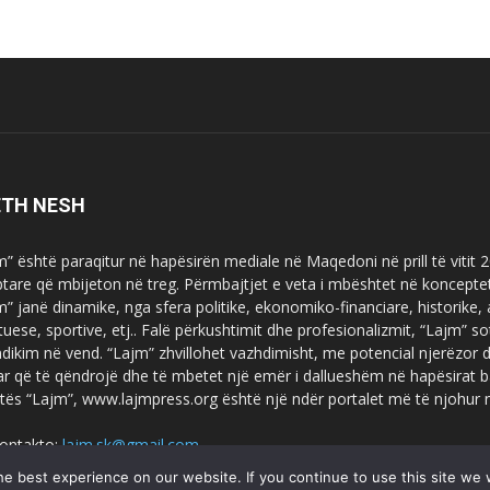
ETH NESH
m” është paraqitur në hapësirën mediale në Maqedoni në prill të vitit
ptare që mbijeton në treg. Përmbajtjet e veta i mbështet në koncepte
m” janë dinamike, nga sfera politike, ekonomiko-financiare, historike,
tuese, sportive, etj.. Falë përkushtimit dhe profesionalizmit, “Lajm
dikim në vend. “Lajm” zhvillohet vazhdimisht, me potencial njerëzor
uar që të qëndrojë dhe të mbetet një emër i dallueshëm në hapësirat b
tës “Lajm”, www.lajmpress.org është një ndër portalet më të njohur
ontakto:
lajm.sk@gmail.com
e best experience on our website. If you continue to use this site we w