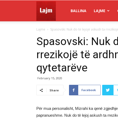
Gazeta
BALLINA
LAJME
Lajme
Spasovski: Nuk do të lejojë askush ta rrezikoj
Lajm
Spasovski: Nuk d
rrezikojë të ard
qytetarëve
February 15, 2020
Facebook
Share
Për mua personalisht, Mizrahi ka qenë zgjedhje e
papranueshme. Nuk do të lejoj askush ta rrezik