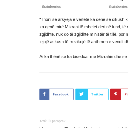
“Thoni se arsyeja e vërtetë ka qenë se dikush ka
ka qenë mirë Mizrahi të mbetet deri në fund, 
zgjidhte, nuk do të zgjidhte ministër të tillë, p
lejojë askush të rrezikojë të ardhmen e vendit 
Ai ka thënë se ka biseduar me Mizrahin dhe se
Facebook
Twitter
Pi
Artikulli paraprak