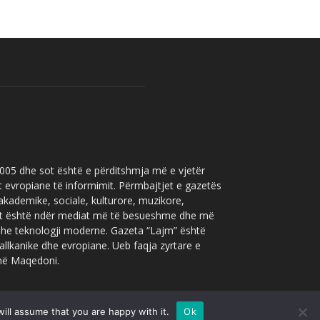
 2005 dhe sot është e përditshmja më e vjetër
t evropiane të informimit. Përmbajtjet e gazetës
 akademike, sociale, kulturore, muzikore,
” sot është ndër mediat më të besueshme dhe më
 dhe teknologji moderne. Gazeta “Lajm” është
allkanike dhe evropiane. Ueb faqja zyrtare e
 në Maqedoni.
ill assume that you are happy with it.
Ok