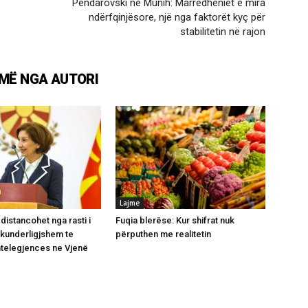
Pendarovski në Munih: Marrëdhëniet e mira
ndërfqinjësore, një nga faktorët kyç për
stabilitetin në rajon
MË NGA AUTORI
Lajme
distancohet nga rasti i
Fuqia blerëse: Kur shifrat nuk
 kunderligjshem te
përputhen me realitetin
Intelegjences ne Vjenë