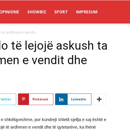
OPINIONE
SHOWBIZ
SPORT
IMPRESUM
ë të ardhmen e vendit...
o të lejojë askush ta
hmen e vendit dhe
Twitter
Pinterest
Linkedin
 shkëlqyeshme, por kundrejt shtetit sjellja e saj është e
ojë të ardhmen e vendit dhe të qytetarëve, ka thënë