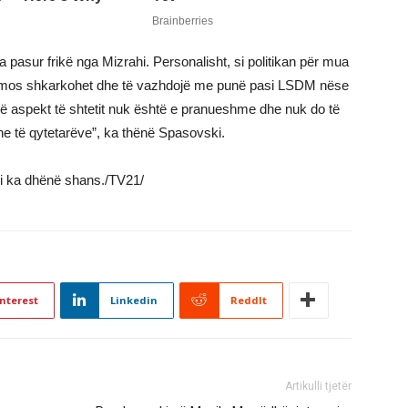
 pasur frikë nga Mizrahi. Personalisht, si politikan për mua
të mos shkarkohet dhe të vazhdojë me punë pasi LSDM nëse
or në aspekt të shtetit nuk është e pranueshme dhe nuk do të
dhe të qytetarëve”, ka thënë Spasovski.
 i ka dhënë shans./TV21/
nterest
Linkedin
ReddIt
Artikulli tjetër