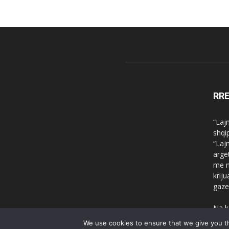
RR
“Laj
shqi
“Laj
argë
me n
krij
gaze
Na k
We use cookies to ensure that we give you th