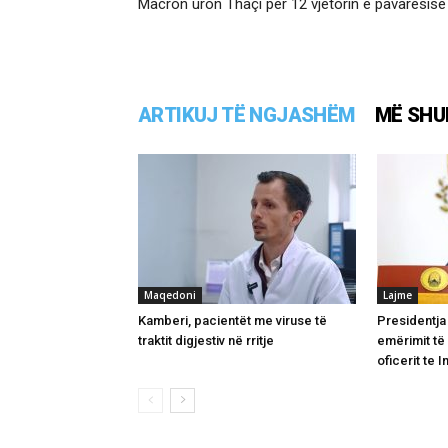
Macron uron Thaçi për 12 vjetorin e pavarësisë
ARTIKUJ TË NGJASHËM
MË SHU
Maqedoni
Lajme
Kamberi, pacientët me viruse të
Presidentja 
traktit digjestiv në rritje
emërimit të
oficerit te 