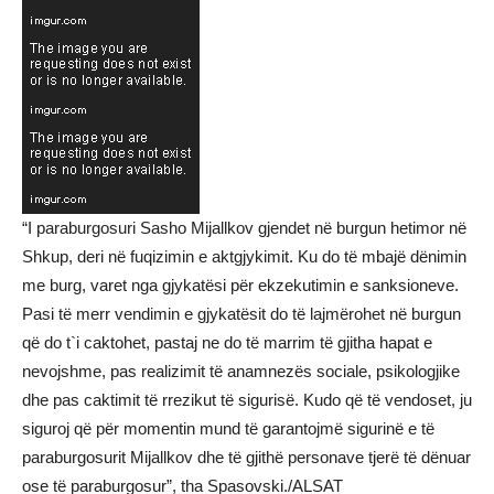
“I paraburgosuri Sasho Mijallkov gjendet në burgun hetimor në
Shkup, deri në fuqizimin e aktgjykimit. Ku do të mbajë dënimin
me burg, varet nga gjykatësi për ekzekutimin e sanksioneve.
Pasi të merr vendimin e gjykatësit do të lajmërohet në burgun
që do t`i caktohet, pastaj ne do të marrim të gjitha hapat e
nevojshme, pas realizimit të anamnezës sociale, psikologjike
dhe pas caktimit të rrezikut të sigurisë. Kudo që të vendoset, ju
siguroj që për momentin mund të garantojmë sigurinë e të
paraburgosurit Mijallkov dhe të gjithë personave tjerë të dënuar
ose të paraburgosur”, tha Spasovski./ALSAT