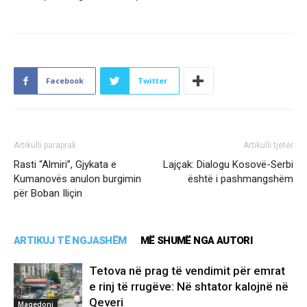
Facebook
Twitter
Artikulli paraprak
Artikulli tjetër
Rasti “Almiri”, Gjykata e
​Lajçak: Dialogu Kosovë-Serbi
Kumanovës anulon burgimin
është i pashmangshëm
për Boban Iliçin
ARTIKUJ TË NGJASHËM
MË SHUMË NGA AUTORI
Tetova në prag të vendimit për emrat
e rinj të rrugëve: Në shtator kalojnë në
Qeveri
Maqedoni