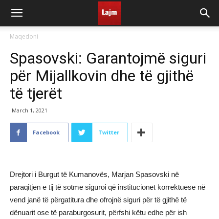
Maqedoni
Spasovski: Garantojmë siguri
për Mijallkovin dhe të gjithë
të tjerët
March 1, 2021
Facebook
Twitter
Drejtori i Burgut të Kumanovës, Marjan Spasovski në
paraqitjen e tij të sotme siguroi që institucionet korrektuese në
vend janë të përgatitura dhe ofrojnë siguri për të gjithë të
dënuarit ose të paraburgosurit, përfshi këtu edhe për ish