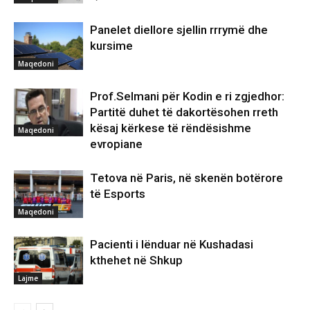
Panelet diellore sjellin rrrymë dhe
kursime
Maqedoni
Prof.Selmani për Kodin e ri zgjedhor:
Partitë duhet të dakortësohen rreth
kësaj kërkese të rëndësishme
Maqedoni
evropiane
Tetova në Paris, në skenën botërore
të Esports
Maqedoni
Pacienti i lënduar në Kushadasi
kthehet në Shkup
Lajme