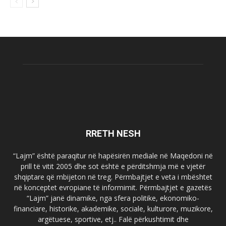
RRETH NESH
“Lajm” është paraqitur në hapësirën mediale në Maqedoni në
prill të vitit 2005 dhe sot është e përditshmja më e vjetër
shqiptare që mbijeton në treg. Përmbajtjet e veta i mbështet
në konceptet evropiane të informimit. Përmbajtjet e gazetës
“Lajm” janë dinamike, nga sfera politike, ekonomiko-
financiare, historike, akademike, sociale, kulturore, muzikore,
argëtuese, sportive, etj.. Falë përkushtimit dhe