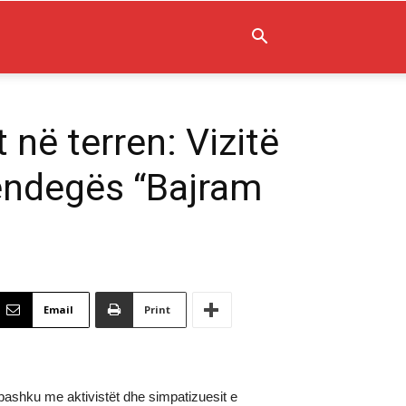
 në terren: Vizitë
nëndegës “Bajram
Email
Print
 bashku me aktivistët dhe simpatizuesit e