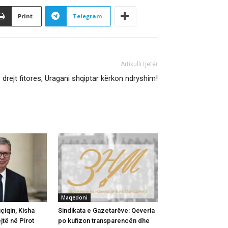
Print
Telegram
Artikulli tjetër
 drejt fitores, Uragani shqiptar kërkon ndryshim!
Maqedoni
iqin, Kisha
Sindikata e Gazetarëve: Qeveria
jtë në Pirot
po kufizon transparencën dhe