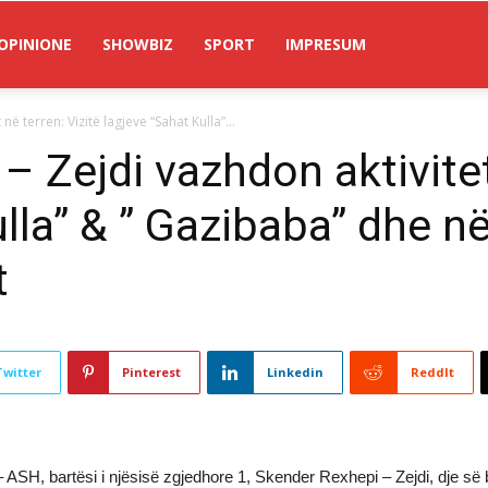
OPINIONE
SHOWBIZ
SPORT
IMPRESUM
ë terren: Vizitë lagjeve “Sahat Kulla”...
 Zejdi vazhdon aktivitet
ulla” & ” Gazibaba” dhe 
t
Twitter
Pinterest
Linkedin
ReddIt
 – ASH, bartësi i njësisë zgjedhore 1, Skender Rexhepi – Zejdi, dje së