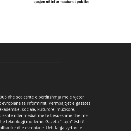
qasjen në informacionet publike
 2005 dhe sot është e përditshmja më e vjetër
t evropiane të informimit. Përmbajtjet e gazetës
 akademike, sociale, kulturore, muzikore,
” sot është ndër mediat më të besueshme dhe më
 dhe teknologji moderne. Gazeta “Lajm” është
allkanike dhe evropiane. Ueb faqja zyrtare e