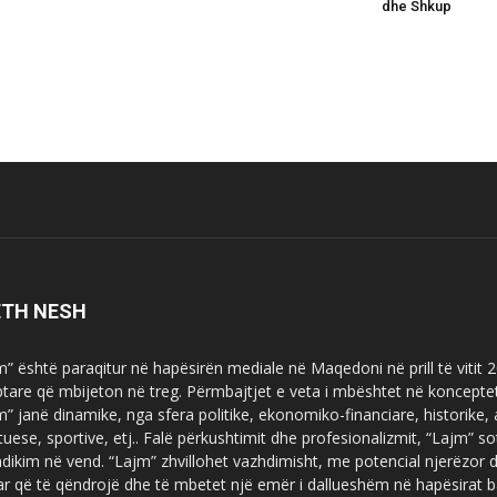
dhe Shkup
ETH NESH
m” është paraqitur në hapësirën mediale në Maqedoni në prill të vitit
ptare që mbijeton në treg. Përmbajtjet e veta i mbështet në koncepte
m” janë dinamike, nga sfera politike, ekonomiko-financiare, historike,
tuese, sportive, etj.. Falë përkushtimit dhe profesionalizmit, “Lajm
dikim në vend. “Lajm” zhvillohet vazhdimisht, me potencial njerëzor
uar që të qëndrojë dhe të mbetet një emër i dallueshëm në hapësirat b