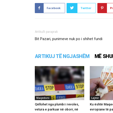
Facebook
Twitter
Pi
Artikulli paraprak
Bit Pazari, punimeve nuk po i shihet fundi
ARTIKUJ TË NGJASHËM
MË SHU
Maqedoni
Lajme
Qëllohet nga plumbi i revoles,
Ku është Maqed
vetura e parkuar në oborr, në
evropiane të p