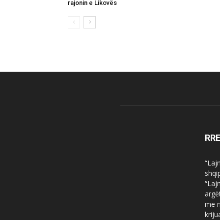
rajonin e Likovës
RR
“Laj
shqi
“Laj
argë
me n
krij