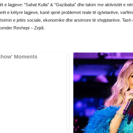
t e lagjeve: “Sahat Kulla” & “Gazibaba” dhe takim me aktivistët e në
t e këtyre lagjeve, kanë qenë problemet reale të qytetarëve, varfëria
simin e jetës sociale, ekonomike dhe arsimore të shqiptarëve. Tash ë
kender Rexhepi – Zejdi.