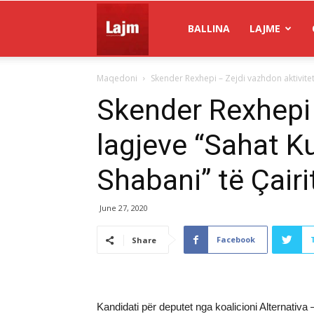
Gazeta
BALLINA
LAJME
Maqedoni
Skender Rexhepi – Zejdi vazhdon aktivitet n
Lajm
Skender Rexhepi –
lagjeve “Sahat K
Shabani” të Çairi
June 27, 2020
Facebook
Share
Kandidati për deputet nga koalicioni Alternativa