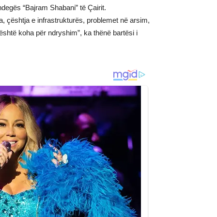
ndegës “Bajram Shabani” të Çairit.
, çështja e infrastrukturës, problemet në arsim,
shtë koha për ndryshim”, ka thënë bartësi i