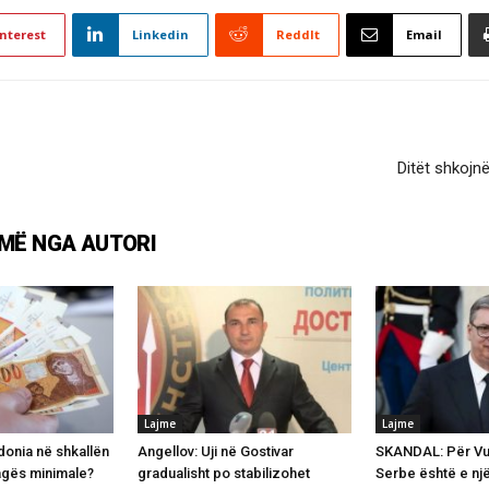
nterest
Linkedin
ReddIt
Email
Ditët shkojnë
MË NGA AUTORI
Lajme
Lajme
onia në shkallën
Angellov: Uji në Gostivar
SKANDAL: Për Vuç
agës minimale?
gradualisht po stabilizohet
Serbe është e një