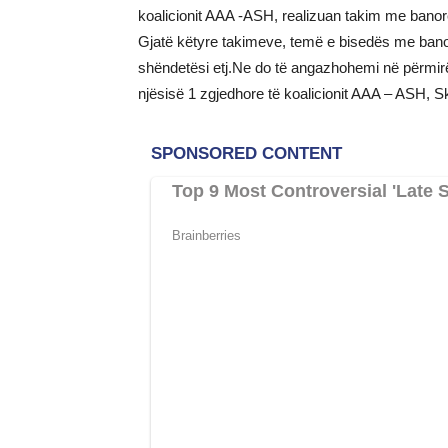
koalicionit AAA -ASH, realizuan takim me banorë
Gjatë këtyre takimeve, temë e bisedës me banorë
shëndetësi etj.Ne do të angazhohemi në përmirë
njësisë 1 zgjedhore të koalicionit AAA – ASH, S