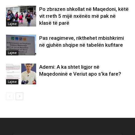
Po zbrazen shkollat në Maqedoni, këtë
vit rreth 5 mijë nxënës më pak në
klasë të parë
Lajme
Pas reagimeve, rikthehet mbishkrimi
në gjuhën shqipe në tabelën kufitare
Lajme
Ademi: A ka shtet ligjor në
Maqedoninë e Veriut apo s’ka fare?
Lajme