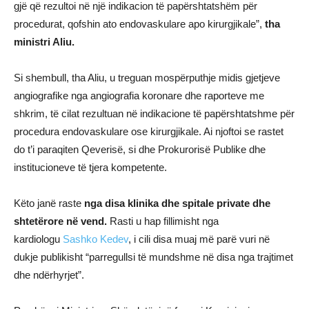
gjë që rezultoi në një indikacion të papërshtatshëm për
procedurat, qofshin ato endovaskulare apo kirurgjikale”,
tha
ministri Aliu.
Si shembull, tha Aliu, u treguan mospërputhje midis gjetjeve
angiografike nga angiografia koronare dhe raporteve me
shkrim, të cilat rezultuan në indikacione të papërshtatshme për
procedura endovaskulare ose kirurgjikale. Ai njoftoi se rastet
do t’i paraqiten Qeverisë, si dhe Prokurorisë Publike dhe
institucioneve të tjera kompetente.
Këto janë raste
nga disa klinika dhe spitale private dhe
shtetërore në vend.
Rasti u hap fillimisht nga
kardiologu
Sashko Kedev
, i cili disa muaj më parë vuri në
dukje publikisht “parregullsi të mundshme në disa nga trajtimet
dhe ndërhyrjet”.