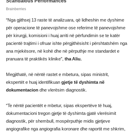
“Nga gjithsej 13 raste të analizuara, që lidheshin me dyshime
për operacione të panevojshme ose referime të panevojshme
për kirurgji, komisioni i huaj arriti në përfundimin se te katër
pacientë trajtimi i ofruar ishte përgjithësisht i përshtatshëm nga
ana mjekësore, në kohë dhe në përputhje me standardet e
pranuara të praktikës klinike”,
tha Aliu.
Megjithatë, në nëntë rastet e mbetura, sipas ministrit,
ekspertët e huaj identifikuan
gjetje të dyshimta në
dokumentacion
dhe vlerësim diagnostik.
“Te nëntë pacientët e mbetur, sipas ekspertëve të huaj,
dokumentacioni tregon gjetje të dyshimta gjatë vlerësimit
diagnostik, për shembull, mospërputhje midis gjetjeve
angiografike nga angiografia koronare dhe raportit me shkrim,