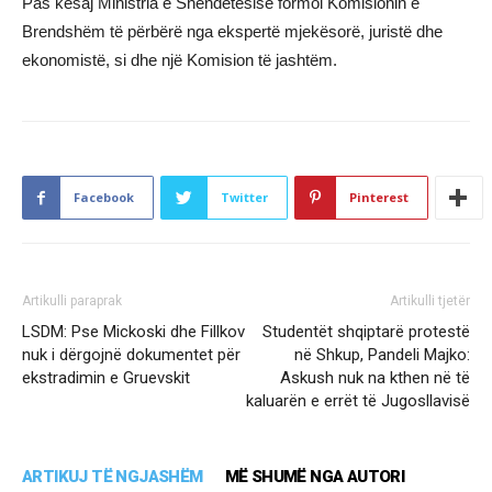
Pas kësaj Ministria e Shëndetësisë formoi Komisionin e
Brendshëm të përbërë nga ekspertë mjekësorë, juristë dhe
ekonomistë, si dhe një Komision të jashtëm.
Facebook
Twitter
Pinterest
Artikulli paraprak
Artikulli tjetër
LSDM: Pse Mickoski dhe Fillkov
Studentët shqiptarë protestë
nuk i dërgojnë dokumentet për
në Shkup, Pandeli Majko:
ekstradimin e Gruevskit
Askush nuk na kthen në të
kaluarën e errët të Jugosllavisë
ARTIKUJ TË NGJASHËM
MË SHUMË NGA AUTORI