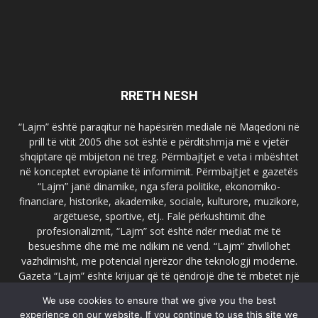
RRETH NESH
“Lajm” është paraqitur në hapësirën mediale në Maqedoni në
prill të vitit 2005 dhe sot është e përditshmja më e vjetër
shqiptare që mbijeton në treg. Përmbajtjet e veta i mbështet
në konceptet evropiane të informimit. Përmbajtjet e gazetës
“Lajm” janë dinamike, nga sfera politike, ekonomiko-
financiare, historike, akademike, sociale, kulturore, muzikore,
argëtuese, sportive, etj.. Falë përkushtimit dhe
profesionalizmit, “Lajm” sot është ndër mediat më të
besueshme dhe më me ndikim në vend. “Lajm” zhvillohet
vazhdimisht, me potencial njerëzor dhe teknologji moderne.
Gazeta “Lajm” është krijuar që të qëndrojë dhe të mbetet një
emër i dallueshëm në hapësirat ballkanike dhe evropiane. Ueb
We use cookies to ensure that we give you the best
faqja zyrtare e gazetës “Lajm”, www.lajmpress.org është një
experience on our website. If you continue to use this site we