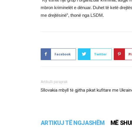
mbron kriminelët e dënuar. Duhet të ketë drejtës
me drejtësinë”, thonë nga LSDM.
Facebook
Twitter
Pi
Artikulli paraprak
Sllovakia mbyll të gjitha pikat kufitare me Ukrai
ARTIKUJ TË NGJASHËM
MË SHU