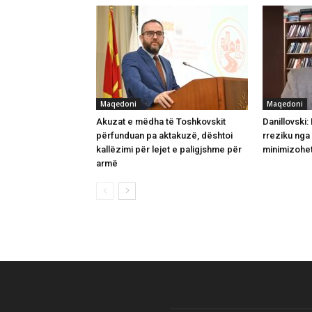
Maqedoni
Maqedoni
Akuzat e mëdha të Toshkovskit
Danillovski
përfunduan pa aktakuzë, dështoi
rreziku nga 
kallëzimi për lejet e paligjshme për
minimizohe
armë