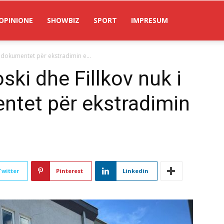
OPINIONE
SHOWBIZ
SPORT
IMPRESUM
 dokumentet për ekstradimin e...
ki dhe Fillkov nuk i
ntet për ekstradimin
Twitter
Pinterest
Linkedin