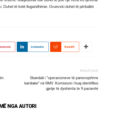
i. Duhet të ketë llogaridhënie. Gruevski duhet të përballet
nterest
Linkedin
ReddIt
Artikulli tjetër
nën
Skandali i “operacioneve të panevojshme
kardiake” në RMV: Komisioni i huaj identifikoi
gjetje të dyshimta te 9 pacientë
MË NGA AUTORI