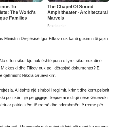
Ministri i Drejtësisë Igor Filkov nuk kanë guximin të japin
ta sillen sikur kjo nuk është puna e tyre, sikur nuk dinë
e Mickoski dhe Filkov nuk po i dërgojnë dokumentet? E
ë qëllimisht Nikola Gruevskin”.
ejtësia. Ai është një simbol i regjimit, krimit dhe korrupsionit
 po i ikën një përgjigjeje. Sepse ai e di që nëse Gruevski
ërtuar patriotizëm të rremë dhe ndershmëri të rreme për
ë më shumë. Maqedonia nuk duhet të jetë një vend ku qeveria