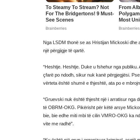
Nga LSDM thonë se as Hristijan Mickoski dhe as 
një përgjigje të qartë.
“Heshtje. Heshtje. Duke u fshehur nga publiku. A
çfarë po ndodh, sikur nuk kanë përgjegjësi. Ps
vërteta është shumë e thjeshtë, ata po e mbrojn
“Gruevski nuk është thjesht një i arratisur nga dr
të OBRM-OKG. Pikërisht për këtë arsye Mickoski
bie, bie edhe miti mbi të cilin VMRO-OKG ka nd
vite me radhë”.
“Ky është një grup i organizuar kriminal, asgj