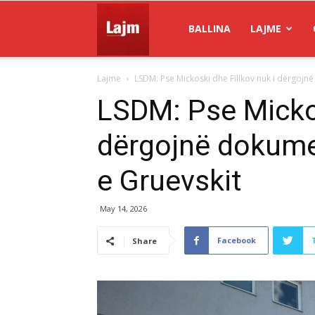
Gazeta
BALLINA
LAJME
Lajme
LSDM: Pse Mickoski dhe Fillkov nuk i dërgojnë
Lajm
LSDM: Pse Mickos
dërgojnë dokume
e Gruevskit
May 14, 2026
Facebook
Share