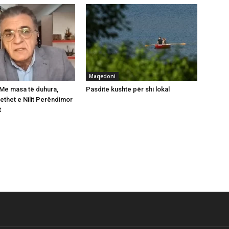
Maqedoni
: Me masa të duhura,
Pasdite kushte për shi lokal
ethet e Nilit Perëndimor
t