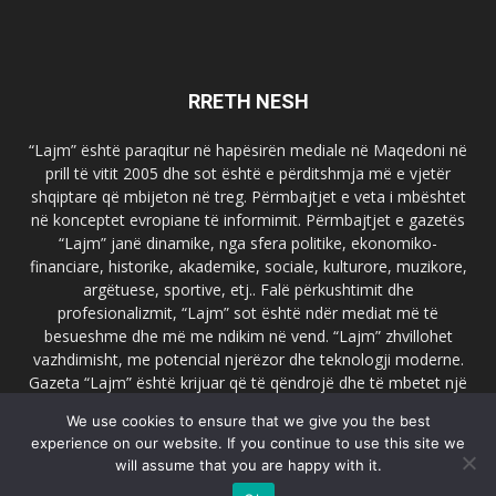
RRETH NESH
“Lajm” është paraqitur në hapësirën mediale në Maqedoni në
prill të vitit 2005 dhe sot është e përditshmja më e vjetër
shqiptare që mbijeton në treg. Përmbajtjet e veta i mbështet
në konceptet evropiane të informimit. Përmbajtjet e gazetës
“Lajm” janë dinamike, nga sfera politike, ekonomiko-
financiare, historike, akademike, sociale, kulturore, muzikore,
argëtuese, sportive, etj.. Falë përkushtimit dhe
profesionalizmit, “Lajm” sot është ndër mediat më të
besueshme dhe më me ndikim në vend. “Lajm” zhvillohet
vazhdimisht, me potencial njerëzor dhe teknologji moderne.
Gazeta “Lajm” është krijuar që të qëndrojë dhe të mbetet një
emër i dallueshëm në hapësirat ballkanike dhe evropiane. Ueb
We use cookies to ensure that we give you the best
faqja zyrtare e gazetës “Lajm”, www.lajmpress.org është një
experience on our website. If you continue to use this site we
ndër portalet më të njohur në Maqedoni.
will assume that you are happy with it.