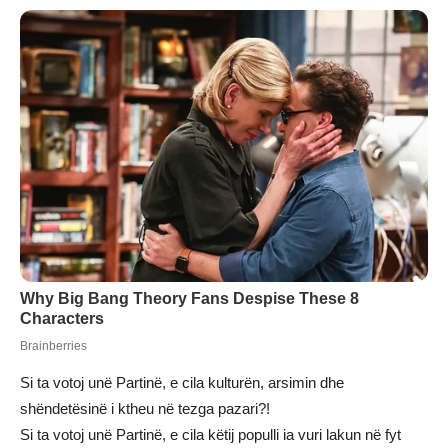
Si ta votoj unë Partinë, e cila kulturën, arsimin dhe
shëndetësinë i ktheu në tezga pazari?!
Si ta votoj unë Partinë, e cila këtij populli ia vuri lakun në fyt