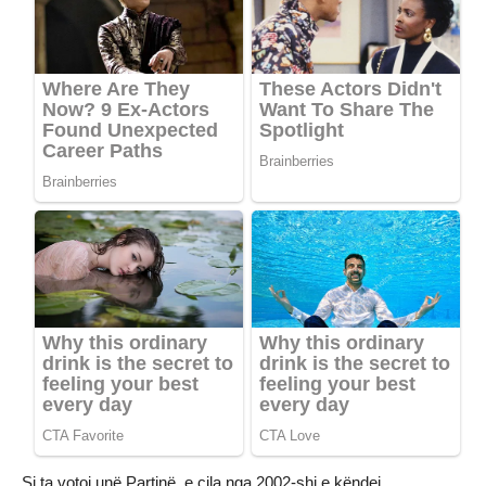
Si ta votoj unë Partinë, e cila nga 2002-shi e këndej