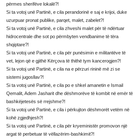
përmes sherifëve lokalë?!
Si ta votoj unë Partinë, e cila perandorinë e saj e krijoi, duke
uzurpuar pronat publike, parqet, malet, zabelet?!
Si ta votoj unë Partinë, e cila zhveshi malet për të ndërtuar
hidrocentrale dhe sot po përmbyten vendbanime të tëra
shqiptare?!
Si ta votoj unë Partinë, e cila për punësimin e militantëve të
vet, lejon që e gjithë Kërçova të thithë tym kancerogjen?!
Si ta votoj unë Partinë, e cila na e përzuri rininë më zi se
sistemi jugosllav?!
Si ta votoj unë Partinë, e cila po e shkel amanetin e Ismail
Qemalit, Adem Jasharit dhe dëshmorëve të kombit në emër të
bashkëjetesës së rrejshme?!
Si ta votoj unë Partinë, e cila i përkujton dëshmorët vetëm në
kohë zgjedhjesh?!
Si ta votoj unë Partinë, e cila për kryeministër promovon një
argat të perbetuar të vëllazërim-bashkimit?!