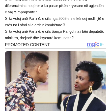
diferencimin shoqëror e ka pasur pikën kryesore në agjendën
e saj të mprapshtë?
Si ta votoj unë Partinë, e cila nga 2002-shi e këndej mullinjtë e
erës na i ofroi si e arritur kombëtare?!
Si ta votoj unë Partinë, e cila Sanço Pançot na i bëri deputetë,
ministra, drejtorë dhe kryetarë komunash?!