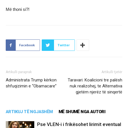
Më thoni si?!
Facebook
Twitter
Artikulli paraprak
Artikulli tjetër
Administrata Trump kërkon
Taravari: Koalicioni tre palësh
shfuqizimin e “Obamacare”
nuk realizohej, te Alternativa
gjetëm njerëz të sinqertë
ARTIKUJ TË NGJASHËM
MË SHUMË NGA AUTORI
Pse VLEN-i i frikësohet lirimit eventual