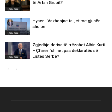
të Artan Grubit?
Opinione
Hyseni: Vazhdojnë talljet me gjuhën
shqipe!
Opinione
Zgjedhje derisa të rrëzohet Albin Kurti
– Çfarër fshihet pas deklaratës së
Listës Serbe?
Opinione