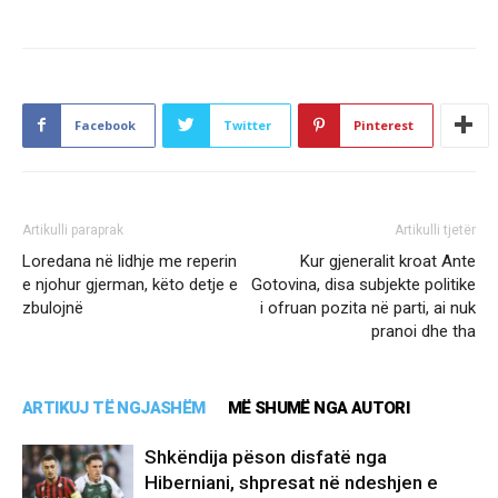
Facebook
Twitter
Pinterest
Artikulli paraprak
Artikulli tjetër
Loredana në lidhje me reperin
Kur gjeneralit kroat Ante
e njohur gjerman, këto detje e
Gotovina, disa subjekte politike
zbulojnë
i ofruan pozita në parti, ai nuk
pranoi dhe tha
ARTIKUJ TË NGJASHËM
MË SHUMË NGA AUTORI
Shkëndija pëson disfatë nga
Hiberniani, shpresat në ndeshjen e