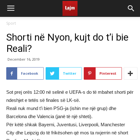
Sport
Shorti në Nyon, kujt do t’i bie
Reali?
December 16, 2019
Facebook
Twitter
Pinterest
Sot prej orës 12:00 në selinë e UEFA-s do të mbahet shorti për
ndeshjet e tetës së finales së LK-së.
Reali nuk mund t’i bien PSG-ja (ishin me një grup) dhe
Barcelona dhe Valencia (janë të një shteti).
Për këtë shkak Bayerni, Juventusi, Liverpooli, Manchester
City dhe Leipzig do të frikësohen që mos ta nxjerrin në short