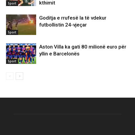
kthimit
Sport
Goditja e rrufesë la të vdekur
futbollistin 24-vjeçar
Sport
Aston Villa ka gati 80 milionë euro për
yllin e Barcelonës
Sport