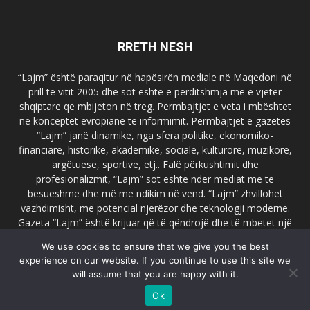
RRETH NESH
“Lajm” është paraqitur në hapësirën mediale në Maqedoni në
prill të vitit 2005 dhe sot është e përditshmja më e vjetër
shqiptare që mbijeton në treg. Përmbajtjet e veta i mbështet
në konceptet evropiane të informimit. Përmbajtjet e gazetës
“Lajm” janë dinamike, nga sfera politike, ekonomiko-
financiare, historike, akademike, sociale, kulturore, muzikore,
argëtuese, sportive, etj.. Falë përkushtimit dhe
profesionalizmit, “Lajm” sot është ndër mediat më të
besueshme dhe më me ndikim në vend. “Lajm” zhvillohet
vazhdimisht, me potencial njerëzor dhe teknologji moderne.
Gazeta “Lajm” është krijuar që të qëndrojë dhe të mbetet një
emër i dallueshëm në hapësirat ballkanike dhe evropiane. Ueb
We use cookies to ensure that we give you the best
faqja zyrtare e gazetës “Lajm”, www.lajmpress.org është një
experience on our website. If you continue to use this site we
ndër portalet më të njohur në Maqedoni.
will assume that you are happy with it.
Na kontakto:
lajm.sk@gmail.com
Ok