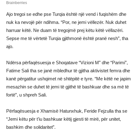
Ajo tregoi se edhe pse Turqia është një vend i fuqishëm dhe
nuk ka nevojë për ndihma. “Por, ne jemi vëllezër. Nuk duhet
harruar këtë. Ne duam të tregojmë prej këtu këtë vëllazëri.
Sepse me të vërtetë Turqia gjithmonë është pranë nesh”, tha
ajo.
Ndërsa përfaqësuesja e Shoqatave “Vizioni M” dhe “Parimi”,
Fatime Sali tha se janë mbledhur të gjitha aktivistet femra dhe
kanë përgatitur ushqimet në shtëpitë e tyre. “Me këtë ne japim
mesazhin se duhet të jemi të gjithë të bashkuar dhe sa më të
fortë”, u shpreh Sali.
Përfaqësuesja e Xhamisë Hatunxhuk, Feride Fejzulla tha se
“Jemi këtu për t’iu bashkuar këtij gjesti të mirë, për unitet,
bashkim dhe solidaritet”.