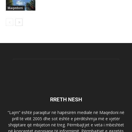
Maqedoni
RRETH NESH
“Lajm” është paraqitur në hapësirën mediale në Maqedoni në
prill të vitit 2005 dhe sot është e përditshmja më e vjetër
shqiptare që mbijeton në treg. Përmbajtjet e veta i mbështet
në konceptet evropiane të informimit. Përmbajtjet e gazetës