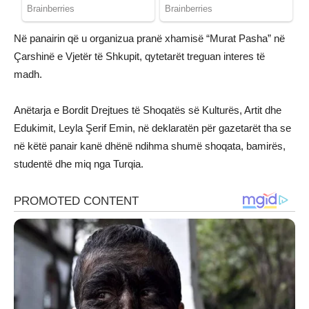
Në panairin që u organizua pranë xhamisë “Murat Pasha” në
Çarshinë e Vjetër të Shkupit, qytetarët treguan interes të
madh.
Anëtarja e Bordit Drejtues të Shoqatës së Kulturës, Artit dhe
Edukimit, Leyla Şerif Emin, në deklaratën për gazetarët tha se
në këtë panair kanë dhënë ndihma shumë shoqata, bamirës,
studentë dhe miq nga Turqia.