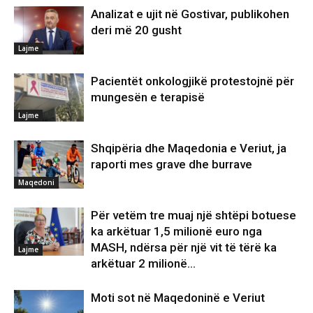
Analizat e ujit në Gostivar, publikohen
deri më 20 gusht
Lajme
Pacientët onkologjikë protestojnë për
mungesën e terapisë
Lajme
Shqipëria dhe Maqedonia e Veriut, ja
raporti mes grave dhe burrave
Maqedoni
Për vetëm tre muaj një shtëpi botuese
ka arkëtuar 1,5 milionë euro nga
MASH, ndërsa për një vit të tërë ka
Lajme
arkëtuar 2 milionë...
Moti sot në Maqedoninë e Veriut