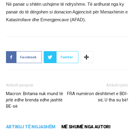
Në panair u shitën ushqime të ndryshme. Të ardhurat nga ky
panair do të dërgohen si donacion Agjencisë për Menaxhimin e
Katastrofave dhe Emergjencave (AFAD).
Facebook
Twitter
Artikulli paraprak
Artikulli tjetër
Macron: Britania nuk mund të
FRA numëron dështimet e BDI-
jetë edhe brenda edhe jashtë
së, U tha su bë!
BE-së
ARTIKUJ TË NGJASHËM
MË SHUMË NGA AUTORI