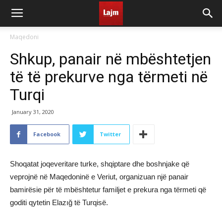
Maqedoni
Shkup, panair në mbështetjen
të të prekurve nga tërmeti në
Turqi
January 31, 2020
Facebook
Twitter
Shoqatat joqeveritare turke, shqiptare dhe boshnjake që
veprojnë në Maqedoninë e Veriut, organizuan një panair
bamirësie për të mbështetur familjet e prekura nga tërmeti që
goditi qytetin Elazığ të Turqisë.