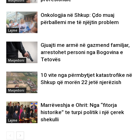
Maqedoni
Onkologjia në Shkup: Çdo muaj
përballemi me të njëjtin problem
Lajme
Gjuajti me armë në gazmend familjar,
arrestohet personi nga Bogovina e
Tetovës
Maqedoni
10 vite nga përmbytjet katastrofike në
Shkup që morën 22 jetë njerëzish
Maqedoni
Marrëveshja e Ohrit: Nga “fitorja
historike” te turpi politik i një çerek
shekulli
Lajme