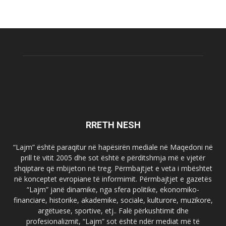
RRETH NESH
“Lajm” është paraqitur në hapësirën mediale në Maqedoni në
prill të vitit 2005 dhe sot është e përditshmja më e vjetër
shqiptare që mbijeton në treg. Përmbajtjet e veta i mbështet
në konceptet evropiane të informimit. Përmbajtjet e gazetës
“Lajm” janë dinamike, nga sfera politike, ekonomiko-
financiare, historike, akademike, sociale, kulturore, muzikore,
argëtuese, sportive, etj.. Falë përkushtimit dhe
profesionalizmit, “Lajm” sot është ndër mediat më të