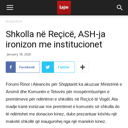
Maqedoni
Shkolla në Reçicë, ASH-ja
ironizon me institucionet
January 18, 2020
Facebook
Twitter
Forumi Rinor i Aleancës për Shqiptarët ka akuzuar Ministrinë e
Arsimit dhe Komunën e Tetovës për mospërmbushjen e
premtimeve për ndërtimin e shkollës në Reçicë të Vogël. Ata
madje kanë ironizuar me premtimet e komunës së shkolla do
të ndërtohet me donacion kinez, duke prezantuar kështu një
maketë shkollë që inaugurohej nga një manekin kinez.