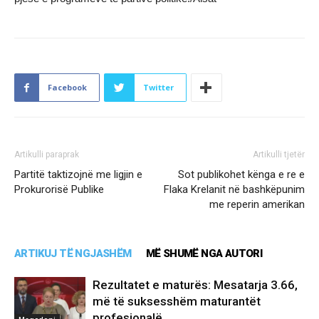
Facebook
Twitter
Artikulli paraprak
Artikulli tjetër
Partitë taktizojnë me ligjin e
Sot publikohet kënga e re e
Prokurorisë Publike
Flaka Krelanit në bashkëpunim
me reperin amerikan
ARTIKUJ TË NGJASHËM
MË SHUMË NGA AUTORI
Rezultatet e maturës: Mesatarja 3.66,
më të suksesshëm maturantët
profesionalë