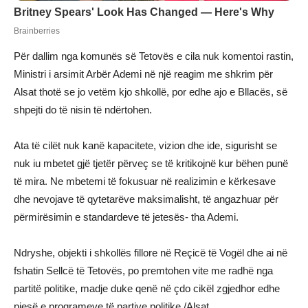
Për dallim nga komunës së Tetovës e cila nuk komentoi rastin,
Ministri i arsimit Arbër Ademi në një reagim me shkrim për
Alsat thotë se jo vetëm kjo shkollë, por edhe ajo e Bllacës, së
shpejti do të nisin të ndërtohen.
Ata të cilët nuk kanë kapacitete, vizion dhe ide, sigurisht se
nuk iu mbetet gjë tjetër përveç se të kritikojnë kur bëhen punë
të mira. Ne mbetemi të fokusuar në realizimin e kërkesave
dhe nevojave të qytetarëve maksimalisht, të angazhuar për
përmirësimin e standardeve të jetesës- tha Ademi.
Ndryshe, objekti i shkollës fillore në Reçicë të Vogël dhe ai në
fshatin Sellcë të Tetovës, po premtohen vite me radhë nga
partitë politike, madje duke qenë në çdo cikël zgjedhor edhe
pjesë e programeve të partive politike./Alsat