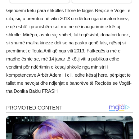
Gjendemi këtu para shkollës fillore të lagjes Reçicë e Vogël, e
cila, siç u premtua në vitin 2013 u ndërtua nga donatori kinez,
e që është i pranishëm sot me ne në inaugurimin e kësaj
shkolle. Mirëpo, ashtu siç shihet, fatkeqësisht, donatori kinez,
si shumë mallra kineze doli se na paska qenë fals, njësoj si
premtimet e Teuta Arifi që nga viti 2013. Fatkeqësia më e
madhe është se, më 14 janar të këtij viti u publikua edhe
vendimi për ndërtimin e kësaj shkolle nga ministri i
kompetencave Arbër Ademi, i cili, edhe kësaj here, përpiqet të
tallet me nevojat dhe ndjenjat e banorëve të Reçicës së Vogël-
tha Donika Bakiu FRASH