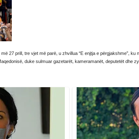
 27 prill, tre vjet më parë, u zhvillua “E enjtja e përgjakshme”, ku 
qedonisë, duke sulmuar gazetarët, kameramanët, deputetët dhe zyrt