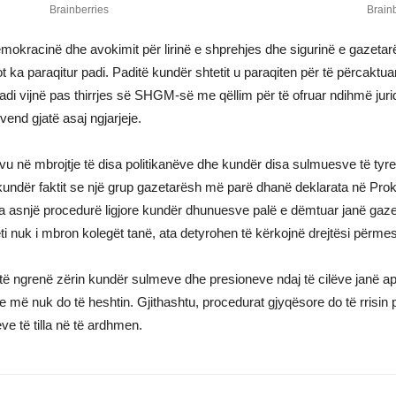
emokracinë dhe avokimit për lirinë e shprehjes dhe sigurinë e gazeta
paraqitur padi. Paditë kundër shtetit u paraqiten për të përcaktuar 
i vijnë pas thirrjes së SHGM-së me qëllim për të ofruar ndihmë jurid
end gjatë asaj ngjarjeje.
vu në mbrojtje të disa politikanëve dhe kundër disa sulmuesve të tyr
dër faktit se një grup gazetarësh më parë dhanë deklarata në Prokuror
 ka asnjë procedurë ligjore kundër dhunuesve palë e dëmtuar janë gaze
ti nuk i mbron kolegët tanë, ata detyrohen të kërkojnë drejtësi përmes
t të ngrenë zërin kundër sulmeve dhe presioneve ndaj të cilëve janë 
 më nuk do të heshtin. Gjithashtu, procedurat gjyqësore do të rrisin 
e të tilla në të ardhmen.