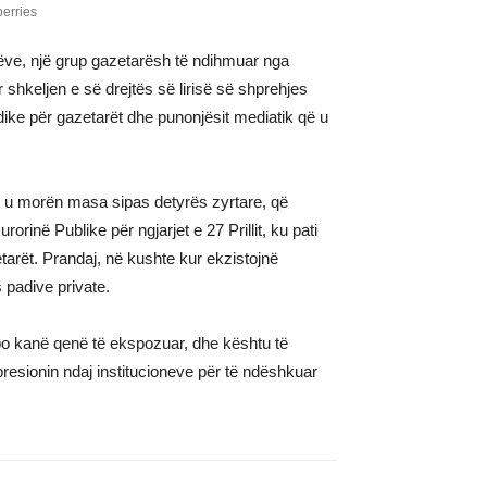
rëve, një grup gazetarësh të ndihmuar nga
shkeljen e së drejtës së lirisë së shprehjes
ike për gazetarët dhe punonjësit mediatik që u
e u morën masa sipas detyrës zyrtare, që
inë Publike për ngjarjet e 27 Prillit, ku pati
tarët. Prandaj, në kushte kur ekzistojnë
 padive private.
apo kanë qenë të ekspozuar, dhe kështu të
presionin ndaj institucioneve për të ndëshkuar