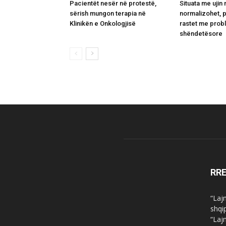
Pacientët nesër në protestë,
Situata me ujin 
sërish mungon terapia në
normalizohet, 
Klinikën e Onkologjisë
rastet me pro
shëndetësore
RR
“Laj
shqi
“Laj