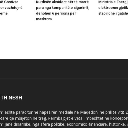
në Gostivar
Kurdisën aksident për të marrë
Ministria e Energj
por vazhdojnë
para nga kompanitë e sigurimit,
elektroenergjetik
bleme
dënohen 6 persona për
stabil dhe i gats
mashtrim
ETH NESH
m” është paraqitur në hapësirën mediale në Maqedoni në prill të vitit
ptare që mbijeton në treg. Përmbajtjet e veta i mbështet në koncepte
m” janë dinamike, nga sfera politike, ekonomiko-financiare, historike,