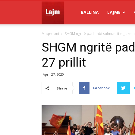
Gazeta
BALLINA
LAJME
Maqedoni
SHGM ngritë padi mbi sulmuesit e gazetarë
Lajm
SHGM ngritë padi
27 prillit
April 27, 2020
Facebook
Share