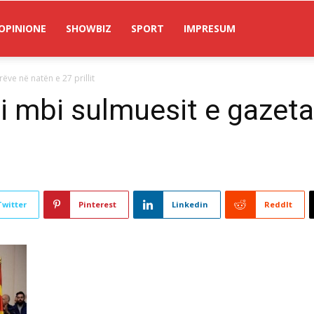
OPINIONE
SHOWBIZ
SPORT
IMPRESUM
ve në natën e 27 prillit
 mbi sulmuesit e gazeta
Twitter
Pinterest
Linkedin
ReddIt