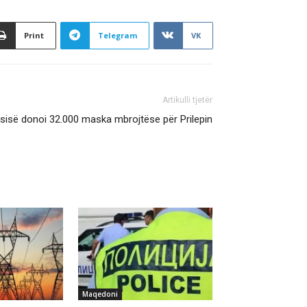
Print
Telegram
VK
Artikulli tjetër
ësisë donoi 32.000 maska mbrojtëse për Prilepin
Maqedoni