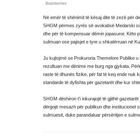
Në emër të shënimit të kësaj dite të zezë për d
SHGM përmes zyrës së avokatisë Medarski sot ka 
dhe për të kompensuar dëmin jopasuror. Këto pad
sulmuan ose pajisjet e tyre u shkatërruan në Kuv
Ju kujtojmë se Prokuroria Themelore Publike u 
rezultuan me dënime me burg nga gjykata. Përkun
raste të dhunës fizike, për fat të keq ende nuk
standarde të dyfishta për gazetarët dhe kur shte
SHGM dëshiron t’i inkurajojë të gjithë gazetarë
dërgojë mesazh për publikun dhe institucionet se
sulmuesit, duke parandaluar përsëritjen e sulmev