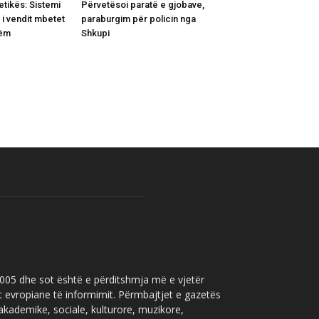
etikës: Sistemi
Përvetësoi paratë e gjobave,
 i vendit mbetet
paraburgim për policin nga
hëm
Shkupi
 2005 dhe sot është e përditshmja më e vjetër
t evropiane të informimit. Përmbajtjet e gazetës
 akademike, sociale, kulturore, muzikore,