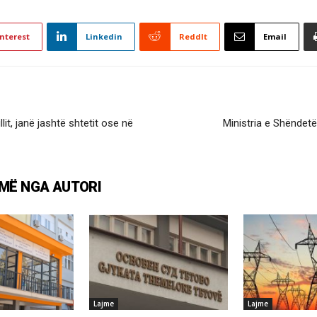
nterest
Linkedin
ReddIt
Email
lit, janë jashtë shtetit ose në
Ministria e Shëndet
MË NGA AUTORI
Lajme
Lajme