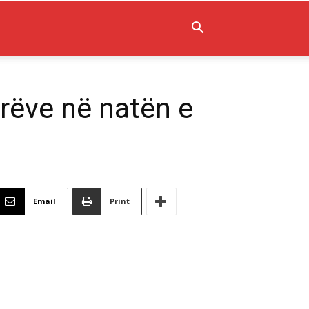
rëve në natën e
Email
Print