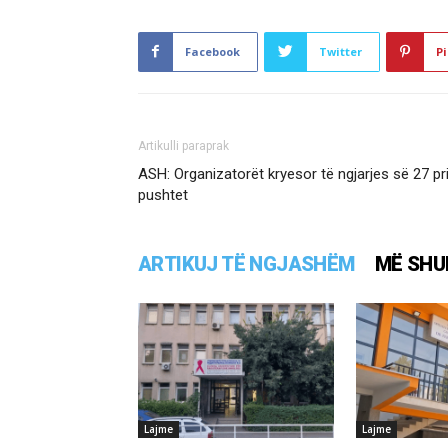
Facebook
Twitter
Pi
Artikulli paraprak
ASH: Organizatorët kryesor të ngjarjes së 27 pril
pushtet
ARTIKUJ TË NGJASHËM
MË SHU
Lajme
Lajme