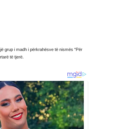
një grup i madh i përkrahësve të nismës “Për
arë të tjerë.