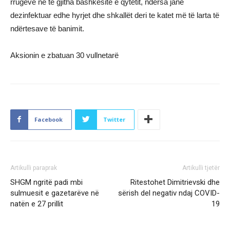
rrugëve në të gjitha bashkësitë e qytetit, ndërsa janë
dezinfektuar edhe hyrjet dhe shkallët deri te katet më të larta të
ndërtesave të banimit.
Aksionin e zbatuan 30 vullnetarë
Facebook
Twitter
Artikulli paraprak
Artikulli tjetër
SHGM ngritë padi mbi
Ritestohet Dimitrievski dhe
sulmuesit e gazetarëve në
sërish del negativ ndaj COVID-
natën e 27 prillit
19