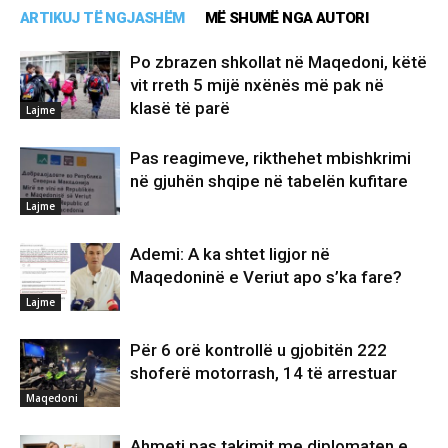
ARTIKUJ TË NGJASHËM
MË SHUMË NGA AUTORI
Po zbrazen shkollat në Maqedoni, këtë
vit rreth 5 mijë nxënës më pak në
klasë të parë
Lajme
Pas reagimeve, rikthehet mbishkrimi
në gjuhën shqipe në tabelën kufitare
Lajme
Ademi: A ka shtet ligjor në
Maqedoninë e Veriut apo s’ka fare?
Lajme
Për 6 orë kontrollë u gjobitën 222
shoferë motorrash, 14 të arrestuar
Maqedoni
Ahmeti pas takimit me diplomaten e