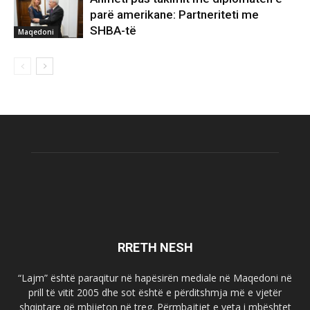
parë amerikane: Partneriteti me
SHBA-të
Maqedoni
RRETH NESH
“Lajm” është paraqitur në hapësirën mediale në Maqedoni në
prill të vitit 2005 dhe sot është e përditshmja më e vjetër
shqiptare që mbijeton në treg. Përmbajtjet e veta i mbështet